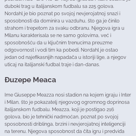
duboki trag u italijanskom fudbalu sa 225 golova.
Nordahl je bio poznat po svojoj nevjerojatnoj snazi i
sposobnosti da dominira u vazduhu, što ga je činilo
strahom i trepetom za svaku odbranu. Njegova igra u
Milanu karakterisala se ne samo golovima, već i
sposobnošću da u ključnim trenucima preuzme
odgovornost i vodi tim ka pobedi. Nordahl je ostao
jedan od najefikasnijih napadača u istoriji lige, a njegov
uticaj na italijanski fudbal traje i dan-danas.
Đuzepe Meaca
Ime Giuseppe Meazza nosi stadion na kojem igraju i Inter
i Milan, što je pokazatelj njegovog ogromnog doprinosa
italijanskom fudbalu. Meazza, koji je postigao 216
golova, bio je tehnički nadmoćan, poznat po svojoj
sposobnosti driblinga, brzini i nevjerojatnoj inteligenciji
na terenu. Njegova sposobnost da čita igru i predviđa