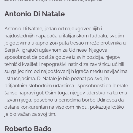
Antonio Di Natale
Antonio Di Natale, jedan od najdugovečnijih i
najdoslednijih napadača u italijanskom fudbalu, svojim
je golovima ukupno 209 puta tresao mreže protivnika u
Seriji A, igrajući uglavnom za Udinese. Njegova
sposobnost da postiže golove iz svih pozicija, njegov
tehnički kvalitet i nepogrešivi instinkt za završnicu učinili
su ga jednim od najpoštovanijih igrača među navijačima
i stručnjacima. Di Natale je bio poznat po svojim
briljantnim slobodnim udarcima i sposobnosti da iz male
šanse napravi gol. Osim toga, njegov liderstvo na terenu
i izvan njega, posebno u periodima borbe Udinesea da
ostane konkurentan na visokom nivou, pokazuje koliko
je bio važan za svoj tim.
Roberto Bađo