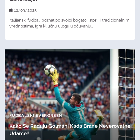
12/03/2025
Italijanski fudbal, poznat po svojoj bogatoj istoriji i tradicionalnim
vrednostima, igra ključnu ulogu u očuvanju…
FUDBALSKI EVERGREEN
Kako Se Raduju Golmani Kada Brane Neverovatne
Udarce?