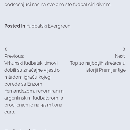
podsećajući nas na sve ono što fudbal čini divnim.
Posted in
Fudbalski Evergreen
Post
Previous:
Next:
navigation
Vrhunski fudbalski timovi
Top 10 najboljih strelaca u
dobili su značajne vijesti o
istoriji Premijer lige
mladom igraču kojeg
porede sa Enzom
Fernandezom, renomiranim
argentinskim fudbalerom, a
procijenjen je na 45 miliona
eura.