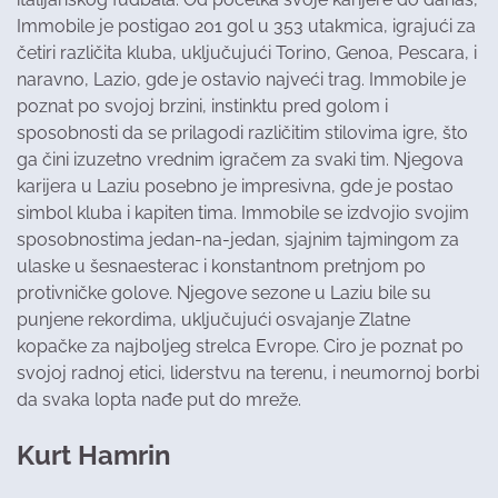
Immobile je postigao 201 gol u 353 utakmica, igrajući za
četiri različita kluba, uključujući Torino, Genoa, Pescara, i
naravno, Lazio, gde je ostavio najveći trag. Immobile je
poznat po svojoj brzini, instinktu pred golom i
sposobnosti da se prilagodi različitim stilovima igre, što
ga čini izuzetno vrednim igračem za svaki tim. Njegova
karijera u Laziu posebno je impresivna, gde je postao
simbol kluba i kapiten tima. Immobile se izdvojio svojim
sposobnostima jedan-na-jedan, sjajnim tajmingom za
ulaske u šesnaesterac i konstantnom pretnjom po
protivničke golove. Njegove sezone u Laziu bile su
punjene rekordima, uključujući osvajanje Zlatne
kopačke za najboljeg strelca Evrope. Ciro je poznat po
svojoj radnoj etici, liderstvu na terenu, i neumornoj borbi
da svaka lopta nađe put do mreže.
Kurt Hamrin