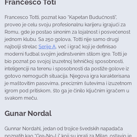
Frančesco Toti
Francesco Totti, poznat kao “Kapetan Budućnosti”,
proveo je celu svoju profesionalnu karijeru igrajući za
Romu, gde je postao sinonim za lojalnost i posvećenost
jednom klubu. Sa 250 golova, Totti nije samo drugi
najbolji strelac
Serije A
, već i igrač koji je definisao
moderni fudbal svojim jedinstvenim stilom igre. Totti je
bio poznat po svojoj izuzetnoj tehničkoj sposobnosti,
inteligenciji na terenu i sposobnosti da postiže golove iz
gotovo nemogućih situacija. Njegova igra karakterisana
je maštovitim pasovima, preciznim šutevima i izuzetnom
igrom pod pritiskom, što ga je činilo ključnim igračem u
svakom meču.
Gunar Nordal
Gunnar Nordahl, jedan od trojice švedskih napadača
poznatih kao “Gre-No-Li” koji su igrali za Milan, ostavio je