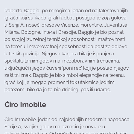
Roberto Baggio, po mnogima jedan od najtalentovanijih
igrača koji su ikada igrali fudbal, postigao je 205 golova
u Seriji A, noseći dresove Vicenze, Fiorentine, Juventusa,
Milana, Bologne, Intera i Brescije. Baggio je bio poznat
po svojoj izuzetnoj tehničkoj sposobnosti, maštovitosti
na terenu i neverovatnoj sposobnosti da postiže golove
iz teških pozicija. Njegova karijera bila je ispunjena
spektakularnim golovima i nezaboravnim trenucima,
uključujući njegov čuveni ‘poni rep’ koji je postao njegov
zaštitni znak. Baggio je bio simbol elegancije na terenu,
igrač koji je mogao promeniti tok utakmice jednim
potezom, bilo da je to bio dribling, pas ili udarac.
Ćiro Imobile
Ciro Immobile, jedan od najplodnijih modernih napadača
Serije A, svojim golovima označio je novu eru
italijanskog fudbala. Od početka svoje karijere do danas,