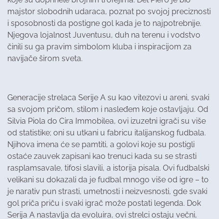
majstor slobodnih udaraca, poznat po svojoj preciznosti
i sposobnosti da postigne gol kada je to najpotrebnije.
Njegova lojalnost Juventusu, duh na terenu i vodstvo
činili su ga pravim simbolom kluba i inspiracijom za
navijače širom sveta.
Generacije strelaca Serije A su kao vitezovi u areni, svaki
sa svojom pričom, stilom i nasleđem koje ostavljaju. Od
Silvia Piola do Cira Immobilea, ovi izuzetni igrači su više
od statistike; oni su utkani u fabricu italijanskog fudbala.
Njihova imena će se pamtiti, a golovi koje su postigli
ostaće zauvek zapisani kao trenuci kada su se strasti
rasplamsavale, tifosi slavili, a istorija pisala. Ovi fudbalski
velikani su dokazali da je fudbal mnogo više od igre – to
je narativ pun strasti, umetnosti i neizvesnosti, gde svaki
gol priča priču i svaki igrač može postati legenda. Dok
Serija A nastavlja da evoluira, ovi strelci ostaju večni,