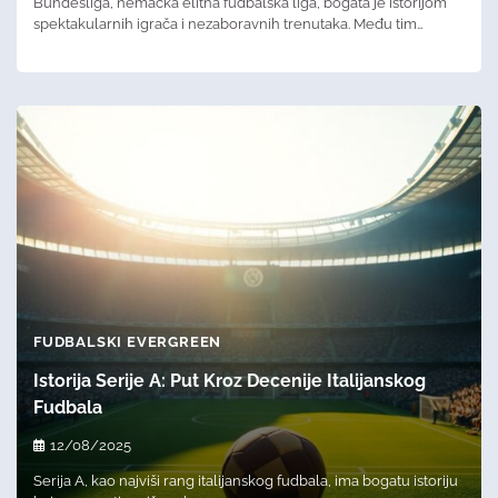
Bundesliga, nemačka elitna fudbalska liga, bogata je istorijom
spektakularnih igrača i nezaboravnih trenutaka. Među tim…
FUDBALSKI EVERGREEN
Istorija Serije A: Put Kroz Decenije Italijanskog
Fudbala
12/08/2025
Serija A, kao najviši rang italijanskog fudbala, ima bogatu istoriju