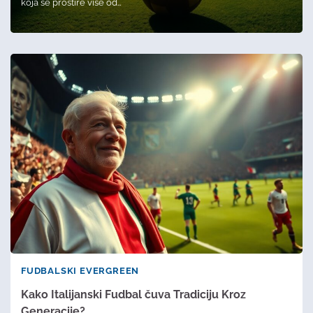
koja se prostire više od…
FUDBALSKI EVERGREEN
Kako Italijanski Fudbal čuva Tradiciju Kroz
Generacije?