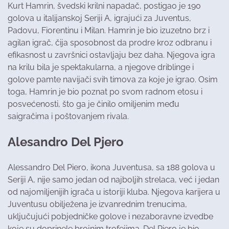
Kurt Hamrin, švedski krilni napadač, postigao je 190
golova u italijanskoj Seriji A, igrajući za Juventus,
Padovu, Fiorentinu i Milan. Hamrin je bio izuzetno brz i
agilan igrač, čija sposobnost da prodre kroz odbranu i
efikasnost u završnici ostavljaju bez daha. Njegova igra
na krilu bila je spektakularna, a njegove driblinge i
golove pamte navijači svih timova za koje je igrao. Osim
toga, Hamrin je bio poznat po svom radnom etosu i
posvećenosti, što ga je činilo omiljenim među
saigračima i poštovanjem rivala.
Alesandro Del Pjero
Alessandro Del Piero, ikona Juventusa, sa 188 golova u
Seriji A, nije samo jedan od najboljih strelaca, već i jedan
od najomiljenijih igrača u istoriji kluba. Njegova karijera u
Juventusu obilježena je izvanrednim trenucima,
uključujući pobjedničke golove i nezaboravne izvedbe
koje su doprinele brojnim trofejima. Del Piero je bio