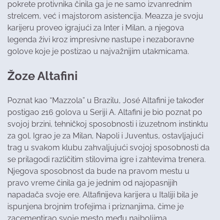
pokrete protivnika činila ga je ne samo izvanrednim
strelcem, već i majstorom asistencija. Meazza je svoju
karijeru proveo igrajući za Inter i Milan, a njegova
legenda živi kroz impresivne nastupe i nezaboravne
golove koje je postizao u najvažnijim utakmicama.
Žoze Altafini
Poznat kao “Mazzola” u Brazilu, José Altafini je također
postigao 216 golova u Seriji A. Altafini je bio poznat po
svojoj brzini, tehničkoj sposobnosti i izuzetnom instinktu
za gol. Igrao je za Milan, Napoli i Juventus, ostavljajući
trag u svakom klubu zahvaljujući svojoj sposobnosti da
se prilagodi različitim stilovima igre i zahtevima trenera.
Njegova sposobnost da bude na pravom mestu u
pravo vreme činila ga je jednim od najopasnijih
napadača svoje ere. Altafinijeva karijera u Italiji bila je
ispunjena brojnim trofejima i priznanjima, čime je
zacementirao svoje mesto među najboljima.