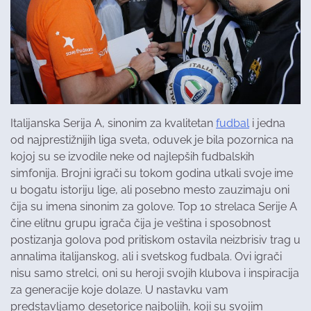
Italijanska Serija A, sinonim za kvalitetan
fudbal
i jedna
od najprestižnijih liga sveta, oduvek je bila pozornica na
kojoj su se izvodile neke od najlepših fudbalskih
simfonija. Brojni igrači su tokom godina utkali svoje ime
u bogatu istoriju lige, ali posebno mesto zauzimaju oni
čija su imena sinonim za golove. Top 10 strelaca Serije A
čine elitnu grupu igrača čija je veština i sposobnost
postizanja golova pod pritiskom ostavila neizbrisiv trag u
annalima italijanskog, ali i svetskog fudbala. Ovi igrači
nisu samo strelci, oni su heroji svojih klubova i inspiracija
za generacije koje dolaze. U nastavku vam
predstavljamo desetorice najboljih, koji su svojim