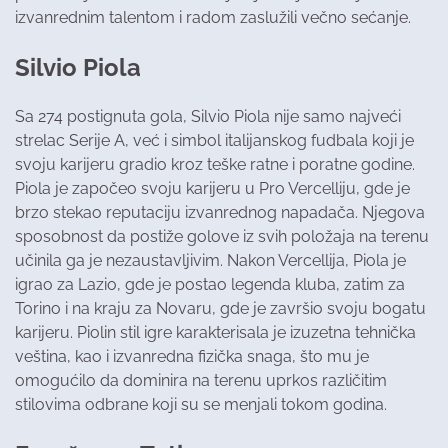
izvanrednim talentom i radom zaslužili večno sećanje.
Silvio Piola
Sa 274 postignuta gola, Silvio Piola nije samo najveći
strelac Serije A, već i simbol italijanskog fudbala koji je
svoju karijeru gradio kroz teške ratne i poratne godine.
Piola je započeo svoju karijeru u Pro Vercelliju, gde je
brzo stekao reputaciju izvanrednog napadača. Njegova
sposobnost da postiže golove iz svih položaja na terenu
učinila ga je nezaustavljivim. Nakon Vercellija, Piola je
igrao za Lazio, gde je postao legenda kluba, zatim za
Torino i na kraju za Novaru, gde je završio svoju bogatu
karijeru. Piolin stil igre karakterisala je izuzetna tehnička
veština, kao i izvanredna fizička snaga, što mu je
omogućilo da dominira na terenu uprkos različitim
stilovima odbrane koji su se menjali tokom godina.