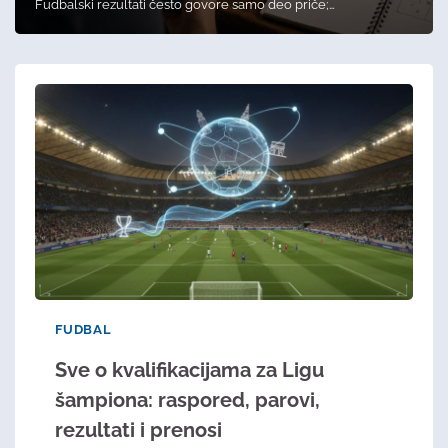
Fudbalski rezultati često govore samo deo priče;…
FUDBAL
Sve o kvalifikacijama za Ligu
šampiona: raspored, parovi,
rezultati i prenosi