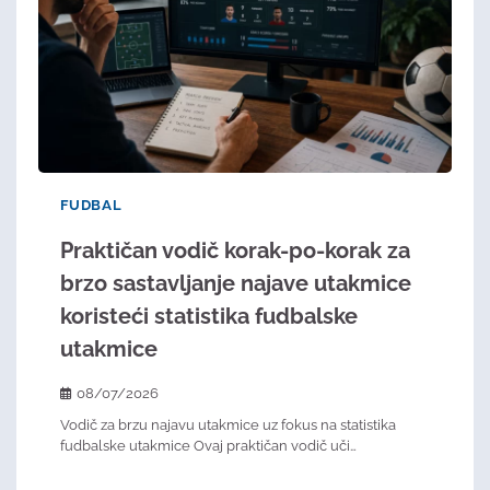
FUDBAL
Praktičan vodič korak-po-korak za
brzo sastavljanje najave utakmice
koristeći statistika fudbalske
utakmice
08/07/2026
Vodič za brzu najavu utakmice uz fokus na statistika
fudbalske utakmice Ovaj praktičan vodič uči…