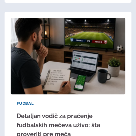
FUDBAL
Detaljan vodič za praćenje
fudbalskih mečeva uživo: šta
proveriti pre meča