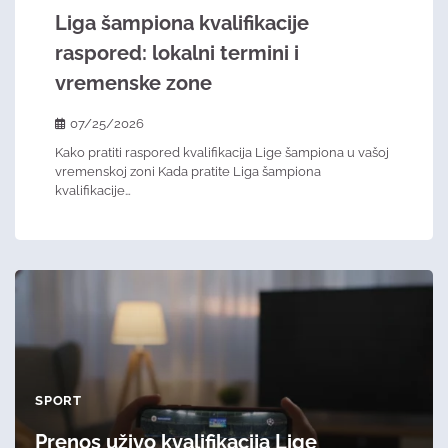
Liga šampiona kvalifikacije
raspored: lokalni termini i
vremenske zone
07/25/2026
Kako pratiti raspored kvalifikacija Lige šampiona u vašoj
vremenskoj zoni Kada pratite Liga šampiona
kvalifikacije…
SPORT
Prenos uživo kvalifikacija Lige