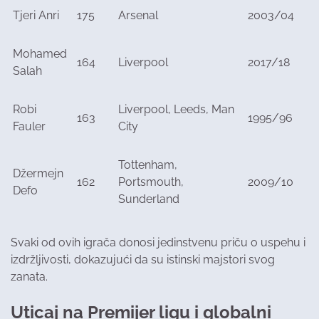
Tjeri Anri
175
Arsenal
2003/04
Mohamed
164
Liverpool
2017/18
Salah
Robi
Liverpool, Leeds, Man
163
1995/96
Fauler
City
Tottenham,
Džermejn
162
Portsmouth,
2009/10
Defo
Sunderland
Svaki od ovih igrača donosi jedinstvenu priču o uspehu i
izdržljivosti, dokazujući da su istinski majstori svog
zanata.
Uticaj na Premijer ligu i globalni