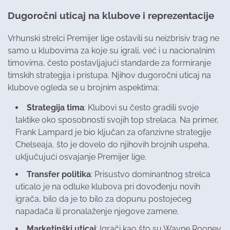
Dugoročni uticaj na klubove i reprezentacije
Vrhunski strelci Premijer lige ostavili su neizbrisiv trag ne
samo u klubovima za koje su igrali, već i u nacionalnim
timovima, često postavljajući standarde za formiranje
timskih strategija i pristupa. Njihov dugoročni uticaj na
klubove ogleda se u brojnim aspektima:
Strategija tima
: Klubovi su često gradili svoje
taktike oko sposobnosti svojih top strelaca. Na primer,
Frank Lampard je bio ključan za ofanzivne strategije
Chelseaja, što je dovelo do njihovih brojnih uspeha,
uključujući osvajanje Premijer lige.
Transfer politika
: Prisustvo dominantnog strelca
uticalo je na odluke klubova pri dovođenju novih
igrača, bilo da je to bilo za dopunu postojećeg
napadača ili pronalaženje njegove zamene.
Marketinški uticaj
: Igrači kao što su Wayne Rooney