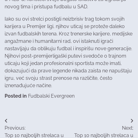
novog tima i pristupa fudbalu u SAD.
Iako su ovi strelci postigli neizbrisiv trag tokom svojih
karijera u Premijer ligi, njihov uticaj se proteže daleko
izvan fudbalskih terena. Kroz trenerske karijere, medijske
angažmane i humanitarni rad, ovi istaknuti igrači
nastavljaju da oblikuju fudbal i inspirišu nove generacije.
Njihovi post-premijerligaški putevi svedoče o trajnom
uticaju koji jedan profesionalni sportista može imati,
dokazujući da prave legende nikada zaista ne napuštaju
igru, već svoju strast prenose na različite, često
iznenađujuće načine.
Posted in
Fudbalski Evergreen
Post
Previous:
Next:
navigation
Top 10 najboljih strelaca u
Top 10 najboljih strelaca u