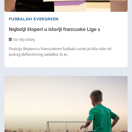
FUDBALSKI EVERGREEN
Najbolji štoperi u istoriji francuske Lige 1
01/25/2025
Pozicija štopera u francuskom fudbalu uvek je bila više od
pukog defanzivnog zadatka; to je…