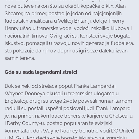
nove puteve nakon što su okačili kopačke o klin. Alan
Shearer, na primer, postao je jedan od najcjenjenijih
fudbalskih analitičara u Velikoj Britaniji, dok je Thierry
Henry ušao u trenerske vode, vodeći nekoliko klubova i
nacionalnih timova. Ovi igrači su, koristeći svoje bogato
iskustvo, pomagali u razvoju novih generacija fudbalera,
što pokazuje da njihov doprinos igri seže daleko izvan
samih terena.
Gde su sada legendarni strelci
Dok se neki od strelaca poput Franka Lamparda i
Waynea Rooneya okušali u trenerskim ulogama u
Engleskoj, drugi su svoje živote posvetili humanitarnom
radu ili su postali uspešni poslovni ljudi. Frank Lampard
je, na primer, nakon kraće trenerske karijere u Chelsea-u
i Derby County-u, postao popularan televizijski
komentator, dok Wayne Rooney trenutno vodi DC United
u MLS-u, koristeći svoje bogato iskustvo za izgradnju