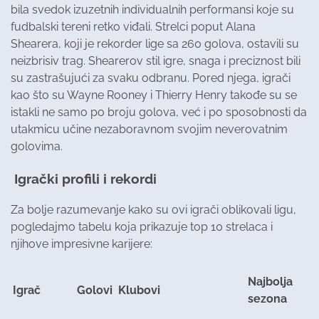
bila svedok izuzetnih individualnih performansi koje su
fudbalski tereni retko viđali. Strelci poput Alana
Shearera, koji je rekorder lige sa 260 golova, ostavili su
neizbrisiv trag. Shearerov stil igre, snaga i preciznost bili
su zastrašujući za svaku odbranu. Pored njega, igrači
kao što su Wayne Rooney i Thierry Henry takođe su se
istakli ne samo po broju golova, već i po sposobnosti da
utakmicu učine nezaboravnom svojim neverovatnim
golovima.
Igrački profili i rekordi
Za bolje razumevanje kako su ovi igrači oblikovali ligu,
pogledajmo tabelu koja prikazuje top 10 strelaca i
njihove impresivne karijere:
Najbolja
Igrač
Golovi
Klubovi
sezona