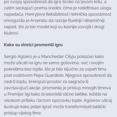
po svojoj sposobnosti da igra široko na levom krilu, a
zatim seckajući prema sredini, čime je redefinisao ulogu
napadača. Henryjeva fleksibilnost i tehnička sposobnost
omogućila je Arsenalu da razvije fluidniji i dinamičniji
napad, što je bio model koji su kasnije usvojili i drugi
klubovi.
Kako su strelci promenili igru
Sergio Agüero je u Manchester Cityju pokazao kako
može uticati na igru ne samo golovima, već i svojim
pokretima bez lopte, što je bilo ključno za uspeh tima
pod vodstvom Pepa Guardiole. Njegova sposobnost da
zadrži loptu, kreirajući prostor za saigrače ili
završavajući akcije, promenila je pristup mnogih timova
u Premijer ligi kako bi iskoristili slične taktike, težište na
visokom pritisku i brzom oporavku lopte. Agüerov uticaj
ilustruje kako jedan igrač može transformisati taktički
pristup cijelog tima.