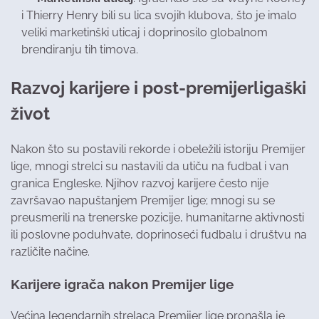
i Thierry Henry bili su lica svojih klubova, što je imalo
veliki marketinški uticaj i doprinosilo globalnom
brendiranju tih timova.
Razvoj karijere i post-premijerligaški
život
Nakon što su postavili rekorde i obeležili istoriju Premijer
lige, mnogi strelci su nastavili da utiču na fudbal i van
granica Engleske. Njihov razvoj karijere često nije
završavao napuštanjem Premijer lige; mnogi su se
preusmerili na trenerske pozicije, humanitarne aktivnosti
ili poslovne poduhvate, doprinoseći fudbalu i društvu na
različite načine.
Karijere igrača nakon Premijer lige
Većina legendarnih strelaca Premijer lige pronašla je