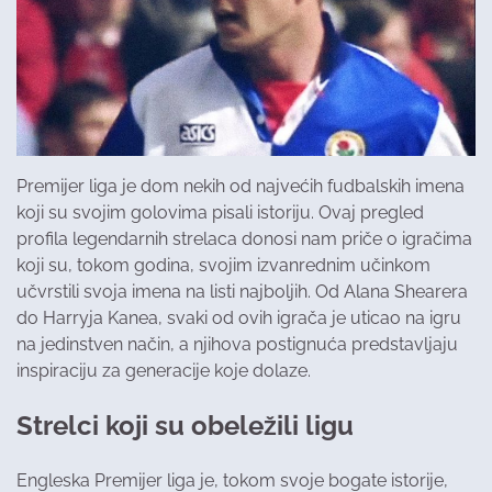
Premijer liga je dom nekih od najvećih fudbalskih imena
koji su svojim golovima pisali istoriju. Ovaj pregled
profila legendarnih strelaca donosi nam priče o igračima
koji su, tokom godina, svojim izvanrednim učinkom
učvrstili svoja imena na listi najboljih. Od Alana Shearera
do Harryja Kanea, svaki od ovih igrača je uticao na igru
na jedinstven način, a njihova postignuća predstavljaju
inspiraciju za generacije koje dolaze.
Strelci koji su obeležili ligu
Engleska Premijer liga je, tokom svoje bogate istorije,