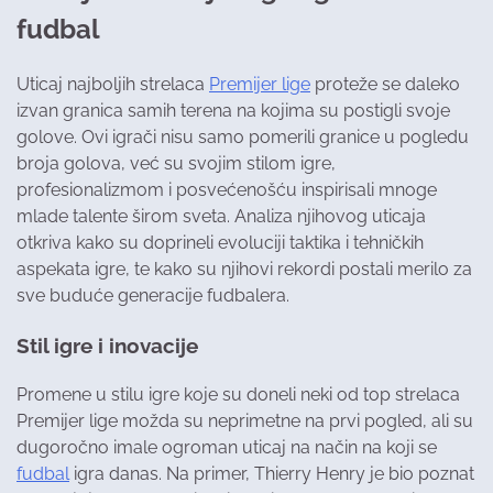
fudbal
Uticaj najboljih strelaca
Premijer lige
proteže se daleko
izvan granica samih terena na kojima su postigli svoje
golove. Ovi igrači nisu samo pomerili granice u pogledu
broja golova, već su svojim stilom igre,
profesionalizmom i posvećenošću inspirisali mnoge
mlade talente širom sveta. Analiza njihovog uticaja
otkriva kako su doprineli evoluciji taktika i tehničkih
aspekata igre, te kako su njihovi rekordi postali merilo za
sve buduće generacije fudbalera.
Stil igre i inovacije
Promene u stilu igre koje su doneli neki od top strelaca
Premijer lige možda su neprimetne na prvi pogled, ali su
dugoročno imale ogroman uticaj na način na koji se
fudbal
igra danas. Na primer, Thierry Henry je bio poznat