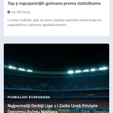
Top 5 najuspešnijih golmana prema statistikama
02/26/2025
U svetu fudbala, gde se slava i pažnja najčešće usmeravaju ka
napadačima i njihovim spektakularnim…
FUDBALSKI EVERGREEN
Najpoznatiji Derbiji Lige 1 I Zašto Uvek Privlače
Ogromnu Pažnju Navijača