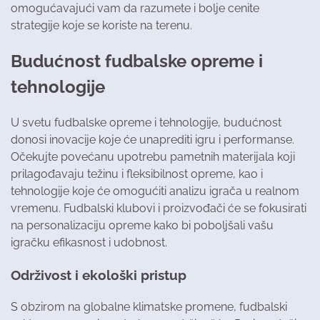
omogućavajući vam da razumete i bolje cenite
strategije koje se koriste na terenu.
Budućnost fudbalske opreme i
tehnologije
U svetu fudbalske opreme i tehnologije, budućnost
donosi inovacije koje će unaprediti igru i performanse.
Očekujte povećanu upotrebu pametnih materijala koji
prilagođavaju težinu i fleksibilnost opreme, kao i
tehnologije koje će omogućiti analizu igrača u realnom
vremenu. Fudbalski klubovi i proizvođači će se fokusirati
na personalizaciju opreme kako bi poboljšali vašu
igračku efikasnost i udobnost.
Održivost i ekološki pristup
S obzirom na globalne klimatske promene, fudbalski