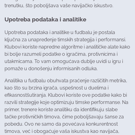
trenutku, što poboljšava vaše navijačko iskustvo.
Upotreba podataka i analitike
Upotreba podataka i analitike u fudbalu je postala
ključna za unapređenje timskih strategija i performansi.
Klubovi koriste napredne algoritme i analitičke alate kako
bi bolje razumeli podatke o igračima, protivnicima i
utakmicama. To vam omogućava dublje uvidi u igru i
pomaže u donošenju informisanih odluka.
Analitika u fudbalu obuhvata praćenje različitih metrika,
kao što su brzina igrača, uspešnost u duelima i
efikasnostšutiranja. Klubovi koriste ove podatke kako bi
razvili strategije koje optimizuju timske performanse. Na
primer, trenere koriste analitiku da identifikuju slabe
tačke protivničkih timova, čime poboljšavaju šanse za
pobedu. Ovo ne samo da povećava konkurentnost
timova, već i obogaćuje vaša iskustva kao navijača,