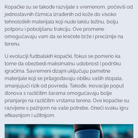
Kopačke su se takođe razvijale s vremenom, počevši od
jednostavnih čizmica izrađenih od kože do visoko
tehnoloških materijala koji nude lakšu težinu, bolju
potporu i poboljšanu trakciju. Ove promene
omogućavaju vam da se krećete brže i preciznije na
terenu.
U evoluciji fudbalskih kopački, fokus se pomerio ka
tome da obezbedi maksimalnu udobnost i podršku
igračima. Savremeni dizajni uključuju pametne
materijale koji se prilagođavaju obliku vaših stopala,
smanjujući rizik od povreda. Takođe, inovacije poput
đonova s različitim šarama omogućavaju bolje
prianjanje na različitim vrstama terena. Ove kopačke su
razvijene s pažnjom na vaše potrebe, čineći svaku igru
efikasnijom i užitnijom.