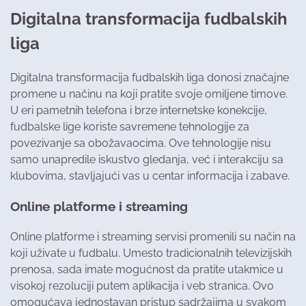
Digitalna transformacija fudbalskih
liga
Digitalna transformacija fudbalskih liga donosi značajne
promene u načinu na koji pratite svoje omiljene timove.
U eri pametnih telefona i brze internetske konekcije,
fudbalske lige koriste savremene tehnologije za
povezivanje sa obožavaocima. Ove tehnologije nisu
samo unapredile iskustvo gledanja, već i interakciju sa
klubovima, stavljajući vas u centar informacija i zabave.
Online platforme i streaming
Online platforme i streaming servisi promenili su način na
koji uživate u fudbalu. Umesto tradicionalnih televizijskih
prenosa, sada imate mogućnost da pratite utakmice u
visokoj rezoluciji putem aplikacija i veb stranica. Ovo
omogućava jednostavan pristup sadržajima u svakom