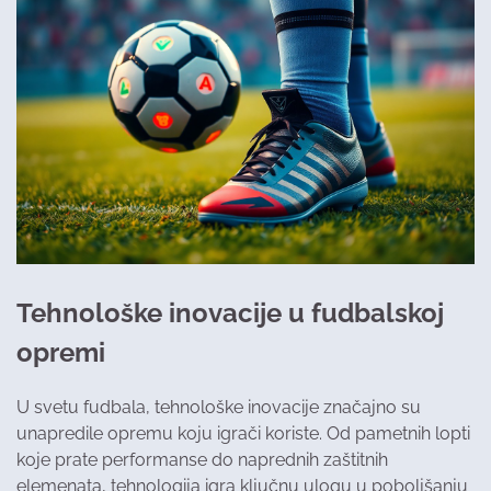
Tehnološke inovacije u fudbalskoj
opremi
U svetu fudbala, tehnološke inovacije značajno su
unapredile opremu koju igrači koriste. Od pametnih lopti
koje prate performanse do naprednih zaštitnih
elemenata, tehnologija igra ključnu ulogu u poboljšanju