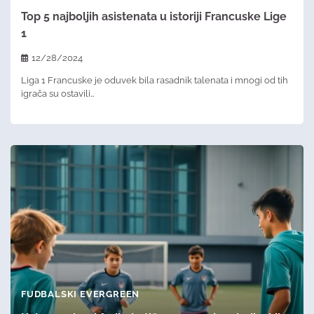
Top 5 najboljih asistenata u istoriji Francuske Lige
1
12/28/2024
Liga 1 Francuske je oduvek bila rasadnik talenata i mnogi od tih
igrača su ostavili…
FUDBALSKI EVERGREEN