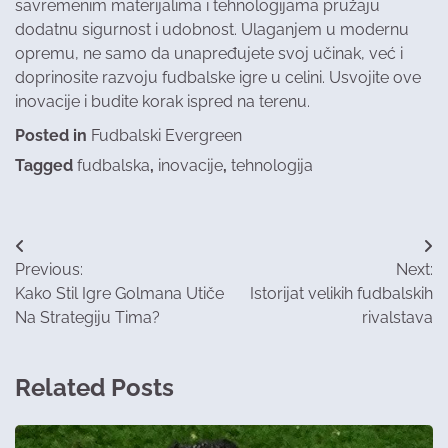
savremenim materijalima i tehnologijama pružaju
dodatnu sigurnost i udobnost. Ulaganjem u modernu
opremu, ne samo da unapređujete svoj učinak, već i
doprinosite razvoju fudbalske igre u celini. Usvojite ove
inovacije i budite korak ispred na terenu.
Posted in
Fudbalski Evergreen
Tagged
fudbalska
,
inovacije
,
tehnologija
Post
Previous:
Next:
navigation
Kako Stil Igre Golmana Utiče
Istorijat velikih fudbalskih
Na Strategiju Tima?
rivalstava​
Related Posts