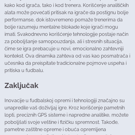
kako kod igrača, tako i kod trenera. Korišćenje analitičkih
alata može povećati pritisak na igrače da postignu bolje
performanse, dok istovremeno pomaže trenerima da
bolje razumeju mentalne blokade koje igrači mogu
imati. Svakodnevno korišćenje tehnologije postaje način
za poboljšanje samopouzdanja, ali i stresnih situacija,
čime se igra prebacuje u novi, emocionalno zahtevniji
kontekst. Ova dinamika zahteva od vas kao posmatrača i
učesnika da preispitate tradicionalne pojmove uspeha i
pritiska u fudbalu.
Zaključak
Inovacije u fudbalskoj opremi i tehnologiji značajno su
unapredile vaš doživljaj igre. Kroz korišćenje pametnih
lopti, preciznih GPS sisteme i napredne analitike, možete
poboljšati svoje veštine i fizičku spremnost. Takođe,
pametne zaštitne opreme i obuća opremljena