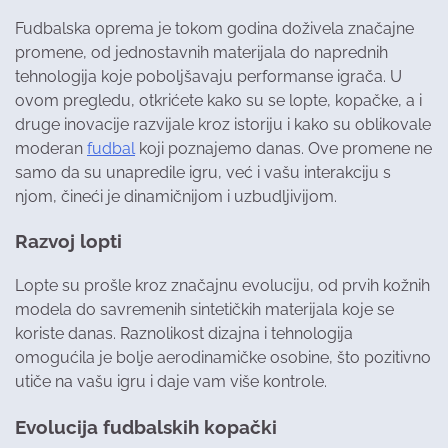
Fudbalska oprema je tokom godina doživela značajne
promene, od jednostavnih materijala do naprednih
tehnologija koje poboljšavaju performanse igrača. U
ovom pregledu, otkrićete kako su se lopte, kopačke, a i
druge inovacije razvijale kroz istoriju i kako su oblikovale
moderan
fudbal
koji poznajemo danas. Ove promene ne
samo da su unapredile igru, već i vašu interakciju s
njom, čineći je dinamičnijom i uzbudljivijom.
Razvoj lopti
Lopte su prošle kroz značajnu evoluciju, od prvih kožnih
modela do savremenih sintetičkih materijala koje se
koriste danas. Raznolikost dizajna i tehnologija
omogućila je bolje aerodinamičke osobine, što pozitivno
utiče na vašu igru i daje vam više kontrole.
Evolucija fudbalskih kopački