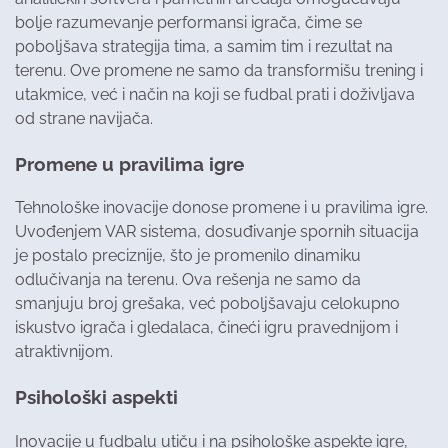
bolje razumevanje performansi igrača, čime se
poboljšava strategija tima, a samim tim i rezultat na
terenu. Ove promene ne samo da transformišu trening i
utakmice, već i način na koji se fudbal prati i doživljava
od strane navijača.
Promene u pravilima igre
Tehnološke inovacije donose promene i u pravilima igre.
Uvođenjem VAR sistema, dosuđivanje spornih situacija
je postalo preciznije, što je promenilo dinamiku
odlučivanja na terenu. Ova rešenja ne samo da
smanjuju broj grešaka, već poboljšavaju celokupno
iskustvo igrača i gledalaca, čineći igru pravednijom i
atraktivnijom.
Psihološki aspekti
Inovacije u fudbalu utiču i na psihološke aspekte igre,