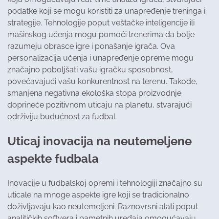
podatke koji se mogu koristiti za unapređenje treninga i
strategije. Tehnologije poput veštačke inteligencije ili
mašinskog učenja mogu pomoći trenerima da bolje
razumeju obrasce igre i ponašanje igrača. Ova
personalizacija učenja i unapređenje opreme mogu
značajno poboljšati vašu igračku sposobnost,
povećavajući vašu konkurentnost na terenu. Takođe,
smanjena negativna ekološka stopa proizvodnje
doprineće pozitivnom uticaju na planetu, stvarajući
održiviju budućnost za fudbal.
Uticaj inovacija na neutemeljene
aspekte fudbala
Inovacije u fudbalskoj opremi i tehnologiji značajno su
uticale na mnoge aspekte igre koji se tradicionalno
doživljavaju kao neutemeljeni. Raznovrsni alati poput
analitičkih softvera i pametnih uređaja omogućavaju