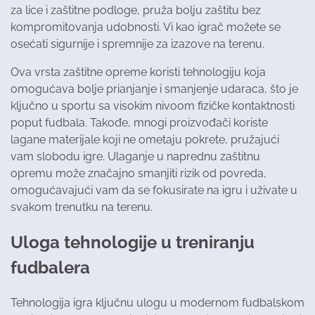
za lice i zaštitne podloge, pruža bolju zaštitu bez
kompromitovanja udobnosti. Vi kao igrač možete se
osećati sigurnije i spremnije za izazove na terenu.
Ova vrsta zaštitne opreme koristi tehnologiju koja
omogućava bolje prianjanje i smanjenje udaraca, što je
ključno u sportu sa visokim nivoom fizičke kontaktnosti
poput fudbala. Takođe, mnogi proizvođači koriste
lagane materijale koji ne ometaju pokrete, pružajući
vam slobodu igre. Ulaganje u naprednu zaštitnu
opremu može značajno smanjiti rizik od povreda,
omogućavajući vam da se fokusirate na igru i uživate u
svakom trenutku na terenu.
Uloga tehnologije u treniranju
fudbalera
Tehnologija igra ključnu ulogu u modernom fudbalskom