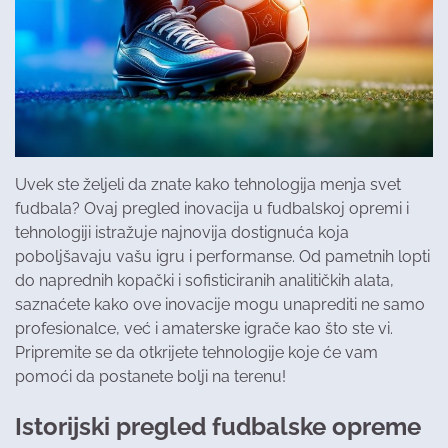
Uvek ste željeli da znate kako tehnologija menja svet
fudbala? Ovaj pregled inovacija u fudbalskoj opremi i
tehnologiji istražuje najnovija dostignuća koja
poboljšavaju vašu igru i performanse. Od pametnih lopti
do naprednih kopački i sofisticiranih analitičkih alata,
saznaćete kako ove inovacije mogu unaprediti ne samo
profesionalce, već i amaterske igrače kao što ste vi.
Pripremite se da otkrijete tehnologije koje će vam
pomoći da postanete bolji na terenu!
Istorijski pregled fudbalske opreme