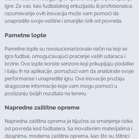
igre. Za vas, kao fudbalskog entuzijastu ili profesionalca,
razumevanje ovih inovacija može vam pomoći da
unapredite svoje veštine i smanjite rizik od povreda.
Pametne lopte
Pametne lopte su revolucionarizovale način na koji se
igra fudbal, omogućavajući praćenje vaših udaraca i
brzine. Ove lopte koriste senzore koji prikupljaju podatke
i šalju ih na aplikacije, pomažući vam da analizirate svoje
performanse i unapredite igru. Ove inovacije pružaju
dragocene informacije koje vam mogu pomoći u
postizanju boljih rezultata na terenu.
Napredne zaštitne opreme
Napredna zaštitna oprema je ključna za smanjenje rizika
od povreda kod fudbalera. Sa inovativnim materijalima i
dizajnima, moderna zaštitna oprema, kao što su štitnici