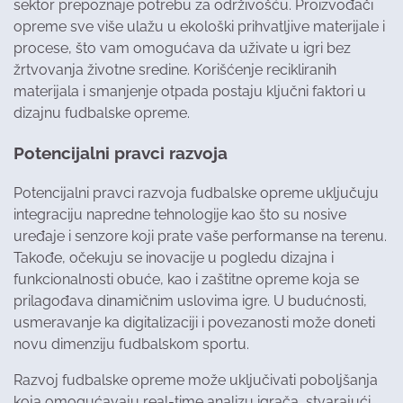
sektor prepoznaje potrebu za održivošću. Proizvođači
opreme sve više ulažu u ekološki prihvatljive materijale i
procese, što vam omogućava da uživate u igri bez
žrtvovanja životne sredine. Korišćenje recikliranih
materijala i smanjenje otpada postaju ključni faktori u
dizajnu fudbalske opreme.
Potencijalni pravci razvoja
Potencijalni pravci razvoja fudbalske opreme uključuju
integraciju napredne tehnologije kao što su nosive
uređaje i senzore koji prate vaše performanse na terenu.
Takođe, očekuju se inovacije u pogledu dizajna i
funkcionalnosti obuće, kao i zaštitne opreme koja se
prilagođava dinamičnim uslovima igre. U budućnosti,
usmeravanje ka digitalizaciji i povezanosti može doneti
novu dimenziju fudbalskom sportu.
Razvoj fudbalske opreme može uključivati poboljšanja
koja omogućavaju real-time analizu igrača, stvarajući