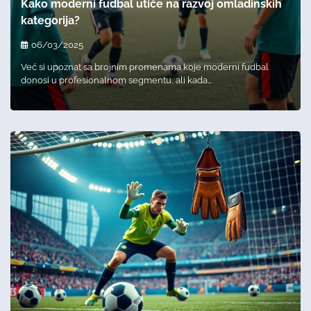
Kako moderni fudbal utiče na razvoj omladinskih
kategorija?
06/03/2025
Već si upoznat sa brojnim promenama koje moderni fudbal
donosi u profesionalnom segmentu, ali kada…