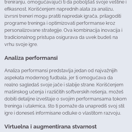
treniranju, omogućavajući ti da poboljšaš svoje veštine i
efikasnost. Korišćenjem naprednih alata za analizu,
izvrsni treneri mogu pratiti napredak igrača, prilagoditi
programe treninga i optimizovati performanse kroz
personalizovane strategije. Ova kombinacija inovacija i
tradicionalnog pristupa osigurava da uvek budeš na
vrhu svoje igre.
Analiza performansi
Analiza performansi predstavlja jedan od najvažnijih
aspekata modernog fudbala, jer ti omogućava da
realno sagledaš svoje jače i slabije strane. Korišćenjem
mašinskog učenja i različitih softverskih rešenja, možeš
dobiti detaljne izveštaje o svojim performansama tokom
treninga i utakmica, što ti pomaže da unaprediš svoj stil
igre i doneseš informisane odluke o vlastitom razvoju.
Virtuelna i augmentirana stvarnost