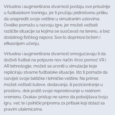
Virtuelna i augmentirana stvarnost postaju sve prisutnije
u fudbalskom treningu, jer ti pružaju jedinstvenu priliku
da unaprediš svoje veštine u simuliranim uslovima.
Oveliko pomažu u razvoju igre, jer možeš vežbati
različite situacije sa kojima se suočavaš na terenu, a bez
dodatnog fizičkog napora. Sve to doprinosi bržem i
efikasnijem učenju.
Virtuelna i augmentirana stvarnost omogućavaju ti da
doživiš fudbal na potpuno nov način. Kroz pomoć VR i
AR tehnologije, možeš se uroniti u simulacije koje
repliciraju stvarne fudbalske situacije, što ti pomaže da
razviješ svoje taktičke i tehničke veštine. Na primer,
možeš vežbati šuteve, dodavanja, ili pozicioniranje u
prostoru, dok pratiš svoje napredovanje u realnom
vremenu. Ovakav pristup ne samo da poboljšava tvoju
igru, već te i psihički priprema za pritisak koji dolazi sa
pravim utakmicama.