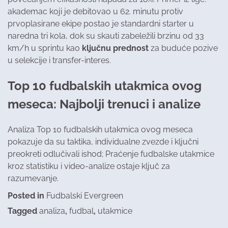
akademac koji je debitovao u 62. minutu protiv
prvoplasirane ekipe postao je standardni starter u
naredna tri kola, dok su skauti zabeležili brzinu od 33
km/h u sprintu kao
ključnu prednost
za buduće pozive
u selekcije i transfer-interes.
Top 10 fudbalskih utakmica ovog
meseca: Najbolji trenuci i analize
Analiza Top 10 fudbalskih utakmica ovog meseca
pokazuje da su taktika, individualne zvezde i ključni
preokreti odlučivali ishod; Praćenje fudbalske utakmice
kroz statistiku i video-analize ostaje ključ za
razumevanje.
Posted in
Fudbalski Evergreen
Tagged
analiza
,
fudbal
,
utakmice