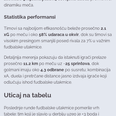
dinamiku meča.
Statistika performansi
Timovi sa najboljom efikasnošću beleže prosečno
2.1
xG
po meču i oko
58% udaraca u okvir
, dok su timovi sa
visokim presingom smanjili posed rivala za 7% u važnim
fudbalske utakmice.
Detaljnija merenja pokazuju da istaknuti igrači prelaze
prosečno
11.2 km
po meču uz ~
25 sprintova
, dok
golmani imaju oko
4.3 odbrane
po susretu; kombinacija
xA, duela i pretrčane distance jasno izdvaja igrače koji
odlučuju ishod fudbalske utakmice.
Uticaj na tabelu
Poslednje runde fudbalske utakmice pomerile vrh
tabele: tim koji je slavio u derbiju uzeo je +3 boda i