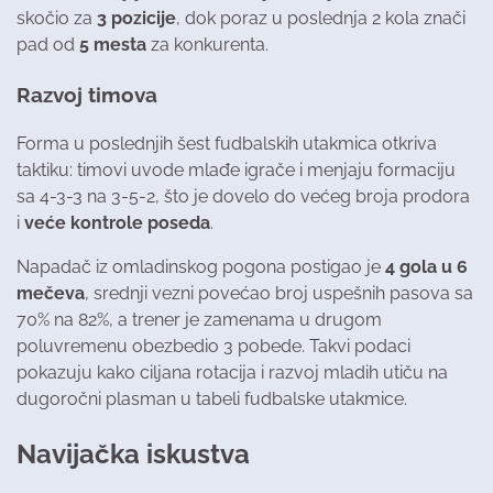
skočio za
3 pozicije
, dok poraz u poslednja 2 kola znači
pad od
5 mesta
za konkurenta.
Razvoj timova
Forma u poslednjih šest fudbalskih utakmica otkriva
taktiku: timovi uvode mlađe igrače i menjaju formaciju
sa 4-3-3 na 3-5-2, što je dovelo do većeg broja prodora
i
veće kontrole poseda
.
Napadač iz omladinskog pogona postigao je
4 gola u 6
mečeva
, srednji vezni povećao broj uspešnih pasova sa
70% na 82%, a trener je zamenama u drugom
poluvremenu obezbedio 3 pobede. Takvi podaci
pokazuju kako ciljana rotacija i razvoj mladih utiču na
dugoročni plasman u tabeli fudbalske utakmice.
Navijačka iskustva