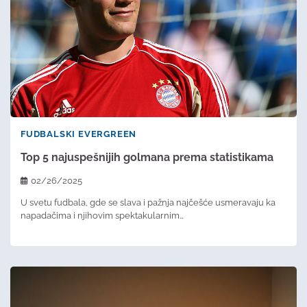
FUDBALSKI EVERGREEN
Top 5 najuspešnijih golmana prema statistikama
02/26/2025
U svetu fudbala, gde se slava i pažnja najčešće usmeravaju ka
napadačima i njihovim spektakularnim…