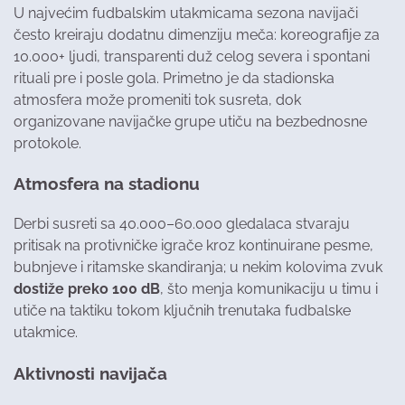
U najvećim fudbalskim utakmicama sezona navijači
često kreiraju dodatnu dimenziju meča: koreografije za
10.000+ ljudi, transparenti duž celog severa i spontani
rituali pre i posle gola. Primetno je da stadionska
atmosfera može promeniti tok susreta, dok
organizovane navijačke grupe utiču na bezbednosne
protokole.
Atmosfera na stadionu
Derbi susreti sa 40.000–60.000 gledalaca stvaraju
pritisak na protivničke igrače kroz kontinuirane pesme,
bubnjeve i ritamske skandiranja; u nekim kolovima zvuk
dostiže preko 100 dB
, što menja komunikaciju u timu i
utiče na taktiku tokom ključnih trenutaka fudbalske
utakmice.
Aktivnosti navijača