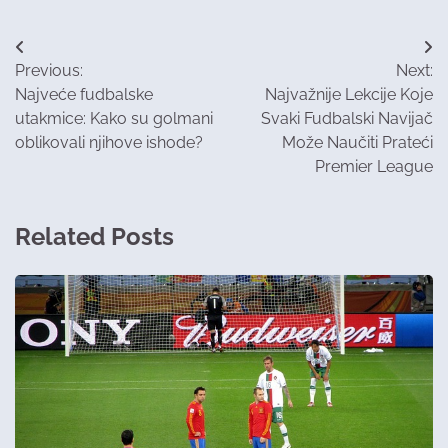
Post
Previous:
Next:
navigation
Najveće fudbalske
Najvažnije Lekcije Koje
utakmice: Kako su golmani
Svaki Fudbalski Navijač
oblikovali njihove ishode?
Može Naučiti Prateći
Premier League
Related Posts