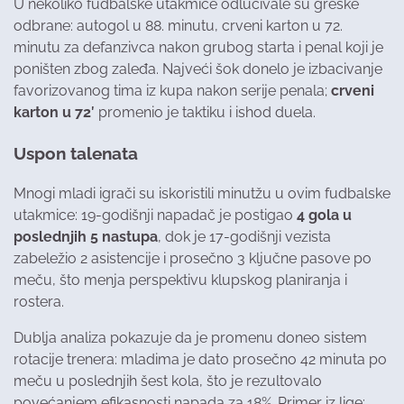
U nekoliko fudbalske utakmice odlučivale su greške
odbrane: autogol u 88. minutu, crveni karton u 72.
minutu za defanzivca nakon grubog starta i penal koji je
poništen zbog zaleđa. Najveći šok donelo je izbacivanje
favorizovanog tima iz kupa nakon serije penala;
crveni
karton u 72′
promenio je taktiku i ishod duela.
Uspon talenata
Mnogi mladi igrači su iskoristili minutžu u ovim fudbalske
utakmice: 19-godišnji napadač je postigao
4 gola u
poslednjih 5 nastupa
, dok je 17-godišnji vezista
zabeležio 2 asistencije i prosečno 3 ključne pasove po
meču, što menja perspektivu klupskog planiranja i
rostera.
Dublja analiza pokazuje da je promenu doneo sistem
rotacije trenera: mladima je dato prosečno 42 minuta po
meču u poslednjih šest kola, što je rezultovalo
povećanjem efikasnosti napada za 18%. Primer iz lige: