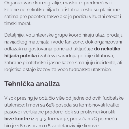
Organizovane koreografije, maskote, predmečevi i
kolone od nekoliko hiljada pristalica često su planirane
satima pre početka; takve akcije podižu vizuelni efekat i
timski moral.
Detaljnije, volunteerske grupe koordiniraju ulaz, prodaju
navijačkog materijala i vode fan zone, dok organizovani
odlazak na gostovanja ponekad uključuje
do nekoliko
hiljada putnika
i zahteva saradnju policije i klubova;
zabrane pirotehnike i jasne kazne smanjuju incidente, ali
logistika ostaje izazov za veće fudbalske utakmice.
Tehnička analiza
Visok presing je odlučio više od jedne od ovih fudbalske
utakmice: timovi sa 62% poseda su kombinovali kratke
pasove i vertikalne prodore, dok su protivnici koristili
brze kontre
iz 4-3-3 formacije; prosečan xG po meču
bio je 1.6 naspram 0.8 za defanzivnije timove.