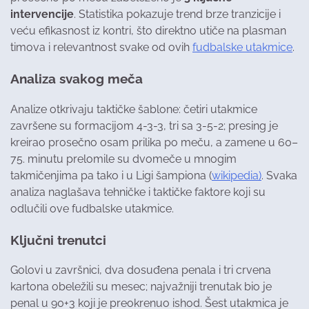
intervencije
. Statistika pokazuje trend brze tranzicije i
veću efikasnost iz kontri, što direktno utiče na plasman
timova i relevantnost svake od ovih
fudbalske utakmice
.
Analiza svakog meča
Analize otkrivaju taktičke šablone: četiri utakmice
završene su formacijom 4-3-3, tri sa 3-5-2; presing je
kreirao prosečno osam prilika po meču, a zamene u 60–
75. minutu prelomile su dvomeče u mnogim
takmičenjima pa tako i u Ligi šampiona (
wikipedia)
. Svaka
analiza naglašava tehničke i taktičke faktore koji su
odlučili ove fudbalske utakmice.
Ključni trenutci
Golovi u završnici, dva dosuđena penala i tri crvena
kartona obeležili su mesec; najvažniji trenutak bio je
penal u 90+3 koji je preokrenuo ishod. Šest utakmica je