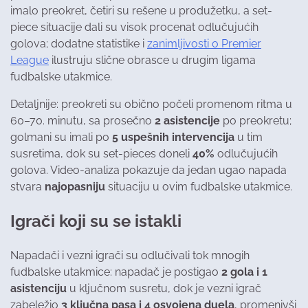
imalo preokret, četiri su rešene u produžetku, a set-
piece situacije dali su visok procenat odlučujućih
golova; dodatne statistike i
zanimljivosti o Premier
League
ilustruju slične obrasce u drugim ligama
fudbalske utakmice.
Detaljnije: preokreti su obično počeli promenom ritma u
60–70. minutu, sa prosečno
2 asistencije
po preokretu;
golmani su imali po
5 uspešnih intervencija
u tim
susretima, dok su set-pieces doneli
40%
odlučujućih
golova. Video-analiza pokazuje da jedan ugao napada
stvara
najopasniju
situaciju u ovim fudbalske utakmice.
Igrači koji su se istakli
Napadači i vezni igrači su odlučivali tok mnogih
fudbalske utakmice: napadač je postigao
2 gola i 1
asistenciju
u ključnom susretu, dok je vezni igrač
zabeležio
3 ključna pasa i 4 osvojena duela
, promenivši