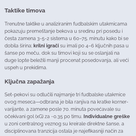
Taktike timova
Trenutne taktike u analiziranim fudbalskim utakmicama
pokazuju premeštanje bekova u sredinu pri posedu i
česta zamena 3-5-2 sistema u 60–75. minutu kako bi se
dobila širina;
krilni igrači
su imali po 4–6 ključnih pasa u
šanse po meču, dok su timovi koji su se oslanjali na
duge lopte beležili manji procenat posedovanja, ali veći
uspeh u prekidima.
Ključna zapažanja
Set-pekovi su odlučili najmanje tri fudbalske utakmice
ovog meseca—odbrana je bila ranjiva na kratke korner-
varijante, a zamene posle 70. minuta povećavale su
očekivani gol (xG) za ~0.35 po timu.
Individualne greške
u zoni centralnog veznog su kreirale direktne šanse, a
disciplinovana tranzicija ostala je najefikasniji način za