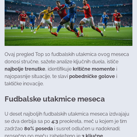
Ovaj pregled Top 10 fudbalskih utakmica ovog meseca
donosi stručne, sažete analize ključnih duela, ističe
najbolje trenutke
, identifikuje
kritične momente
i
najopasnije situacije, te slavi
pobedničke golove
i
taktičke inovacije.
Fudbalske utakmice meseca
U deset najboljih fudbalskih utakmica meseca izdvajaju
se dva derbija sa po
4:3
preokreta, meč u kojem je tim
zadržao
80% poseda
i susret odlučen u nadoknadi;
prosečno po meču zabeleženo je
3 ključne