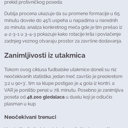
prekid protivničkog poseda.
Dublja procena ukazuje da su promene formacije u 65.
minutu dovele do 45% uspeha u napadima u narednih
20 minuta; analiza konkretnog meča gde je tim prešao iz
4-2-3-1 u 3-4-3 pokazuje kako rotacije krila i povlačenje
zadnjeg veznog otvaraju prostor za završne dodavanja.
Zanimljivosti iz utakmica
Tokom ovog ciklusa fudbalske utakmice doneli su niz
neočekivanih statistika: jedan meč završio je preokretom
3:2 u 90+3′, tim sa klupe postigao je 4 gola iz kontri, a
VAR je poništio penal u 78. minutu. Posebno je zanimljiva
poseta od
48.200 gledalaca
u duelu koji je odlučio
plasman u kup.
Neočekivani trenuci