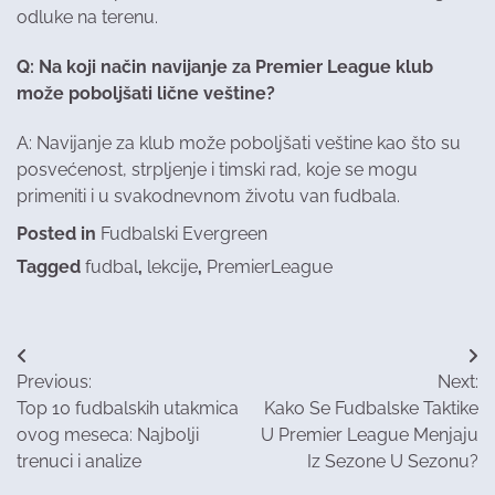
odluke na terenu.
Q: Na koji način navijanje za Premier League klub
može poboljšati lične veštine?
A: Navijanje za klub može poboljšati veštine kao što su
posvećenost, strpljenje i timski rad, koje se mogu
primeniti i u svakodnevnom životu van fudbala.
Posted in
Fudbalski Evergreen
Tagged
fudbal
,
lekcije
,
PremierLeague
Post
Previous:
Next:
navigation
Top 10 fudbalskih utakmica
Kako Se Fudbalske Taktike
ovog meseca: Najbolji
U Premier League Menjaju
trenuci i analize
Iz Sezone U Sezonu?