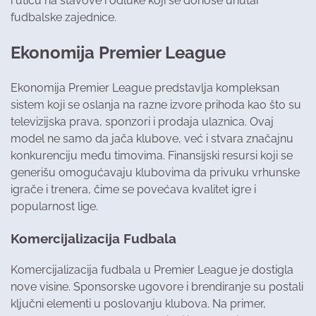
i utiču na stavove i odluke koji se donose unutar
fudbalske zajednice.
Ekonomija Premier League
Ekonomija Premier League predstavlja kompleksan
sistem koji se oslanja na razne izvore prihoda kao što su
televizijska prava, sponzori i prodaja ulaznica. Ovaj
model ne samo da jača klubove, već i stvara značajnu
konkurenciju među timovima. Finansijski resursi koji se
generišu omogućavaju klubovima da privuku vrhunske
igrače i trenera, čime se povećava kvalitet igre i
popularnost lige.
Komercijalizacija Fudbala
Komercijalizacija fudbala u Premier League je dostigla
nove visine. Sponsorske ugovore i brendiranje su postali
ključni elementi u poslovanju klubova. Na primer,