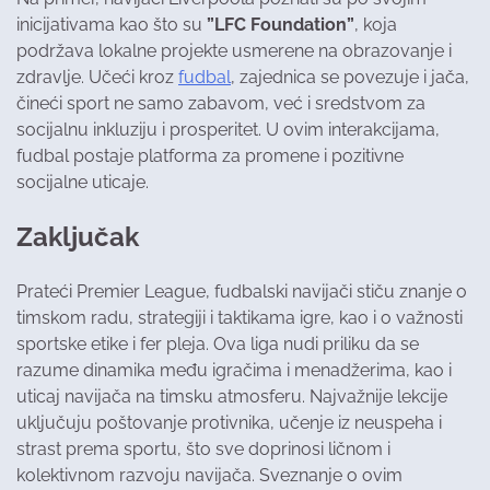
inicijativama kao što su
”LFC Foundation”
, koja
podržava lokalne projekte usmerene na obrazovanje i
zdravlje. Učeći kroz
fudbal
, zajednica se povezuje i jača,
čineći sport ne samo zabavom, već i sredstvom za
socijalnu inkluziju i prosperitet. U ovim interakcijama,
fudbal postaje platforma za promene i pozitivne
socijalne uticaje.
Zaključak
Prateći Premier League, fudbalski navijači stiču znanje o
timskom radu, strategiji i taktikama igre, kao i o važnosti
sportske etike i fer pleja. Ova liga nudi priliku da se
razume dinamika među igračima i menadžerima, kao i
uticaj navijača na timsku atmosferu. Najvažnije lekcije
uključuju poštovanje protivnika, učenje iz neuspeha i
strast prema sportu, što sve doprinosi ličnom i
kolektivnom razvoju navijača. Sveznanje o ovim