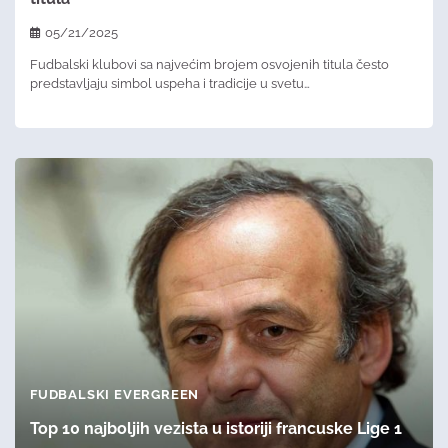
05/21/2025
Fudbalski klubovi sa najvećim brojem osvojenih titula često
predstavljaju simbol uspeha i tradicije u svetu…
FUDBALSKI EVERGREEN
Top 10 najboljih vezista u istoriji francuske Lige 1