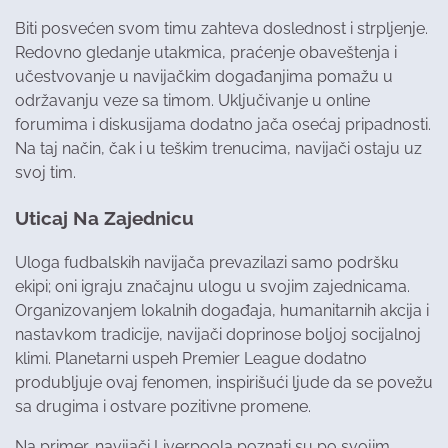
Biti posvećen svom timu zahteva doslednost i strpljenje.
Redovno gledanje utakmica, praćenje obaveštenja i
učestvovanje u navijačkim događanjima pomažu u
održavanju veze sa timom. Uključivanje u online
forumima i diskusijama dodatno jača osećaj pripadnosti.
Na taj način, čak i u teškim trenucima, navijači ostaju uz
svoj tim.
Uticaj Na Zajednicu
Uloga fudbalskih navijača prevazilazi samo podršku
ekipi; oni igraju značajnu ulogu u svojim zajednicama.
Organizovanjem lokalnih događaja, humanitarnih akcija i
nastavkom tradicije, navijači doprinose boljoj socijalnoj
klimi. Planetarni uspeh Premier League dodatno
produbljuje ovaj fenomen, inspirišući ljude da se povežu
sa drugima i ostvare pozitivne promene.
Na primer, navijači Liverpoola poznati su po svojim