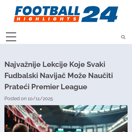
Skip
to
content
Najvažnije Lekcije Koje Svaki
Fudbalski Navijač Može Naučiti
Prateći Premier League
Posted on
10/11/2025