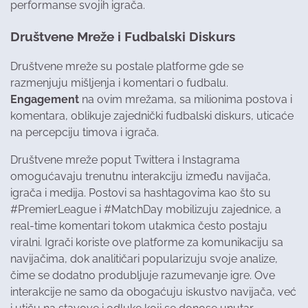
performanse svojih igrača.
Društvene Mreže i Fudbalski Diskurs
Društvene mreže su postale platforme gde se
razmenjuju mišljenja i komentari o fudbalu.
Engagement
na ovim mrežama, sa milionima postova i
komentara, oblikuje zajednički fudbalski diskurs, uticaće
na percepciju timova i igrača.
Društvene mreže poput Twittera i Instagrama
omogućavaju trenutnu interakciju između navijača,
igrača i medija. Postovi sa hashtagovima kao što su
#PremierLeague i #MatchDay mobilizuju zajednice, a
real-time komentari tokom utakmica često postaju
viralni. Igrači koriste ove platforme za komunikaciju sa
navijačima, dok analitičari popularizuju svoje analize,
čime se dodatno produbljuje razumevanje igre. Ove
interakcije ne samo da obogaćuju iskustvo navijača, već