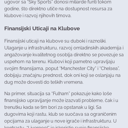
ugovor sa “Sky Sports” donosi miliarde funti tokom
godine, što direktno utiče na dostupnost resursa za
klubove i razvoj njihovih timova.
Finansijski Uticaji na Klubove
Finansijski uticaji na klubove su duboki i raznoliki.
Ulaganje u infrastrukturu, razvoj omladinskih akademija i
angažovanje kvalitetnog osoblja direktno se povezuje sa
uspehom na terenu. Klubovi koji pametno upravljaju
svojim finansijama, poput “Manchester City” i “Chelsea”,
dobijaju značajnu prednost, dok oni koji se oslanjaju na
dug može dovesti do teških vremena.
Na primer, situacija sa “Fulham” pokazuje kako loše
finansijsko upravljanje može izazvati probleme, čak i u
trenutku kada se tim bori za opstanak u ligi. Sa
dugovima koji rastu, klub se suočava sa ograničenim
opcijama za ulaganje u nove igrače i infrastrukturu. U
kontrastu, “Liverpool” je iskoristio svoje finansijske