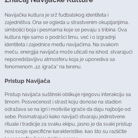
Navijačka kultura je srž fudbalskog identiteta i
zajedništva. Ona se ogleda u strastvenim okupljanjima,
simbolici boja i pesmama koje se pevaju s tribina. Ova
kultura nije samo o podršci timu, već i o izgradnji
identiteta i zajednice među navijačima. Na svakom
meču, energija navijača može uticati na ishod, stvarajući
neporedstavljivu atmosferu koja je uporediva sa
fenomenom „12. igrača“ na terenu.
Pristup Navijača
Pristup navijača suštinski oblikuje njegovu interakciju sa
timom. Posvećenost i strast koju donose na stadion
odražava se na igri i motiviše igrače da daju najbolje od
sebe. Posmatrajući kako navijači stvaraju jedinstvene
rituale i tradicije za svaku ekipu, jasno je da svaki pristup
nosi svoje specifične karakteristike, kao što su različite