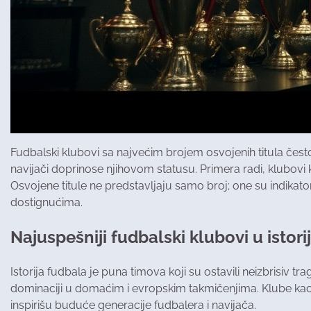
Fudbalski klubovi sa najvećim brojem osvojenih titula često 
navijači doprinose njihovom statusu. Primera radi, klubovi 
Osvojene titule ne predstavljaju samo broj; one su indikator
dostignućima.
Najuspešniji fudbalski klubovi u istorij
Istorija fudbala je puna timova koji su ostavili neizbrisiv t
dominaciji u domaćim i evropskim takmičenjima. Klube kao
inspirišu buduće generacije fudbalera i navijača.