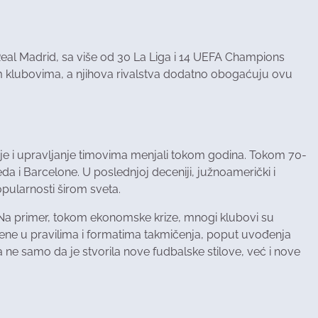
. Real Madrid, sa više od 30 La Liga i 14 UEFA Champions
im klubovima, a njihova rivalstva dodatno obogaćuju ovu
cije i upravljanje timovima menjali tokom godina. Tokom 70-
 i Barcelone. U poslednjoj deceniji, južnoamerički i
popularnosti širom sveta.
a. Na primer, tokom ekonomske krize, mnogi klubovi su
mene u pravilima i formatima takmičenja, poput uvođenja
a ne samo da je stvorila nove fudbalske stilove, već i nove