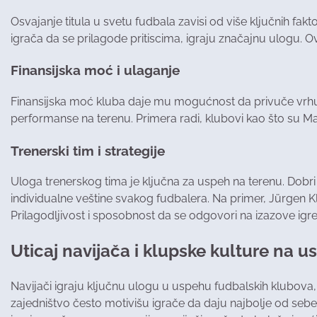
Osvajanje titula u svetu fudbala zavisi od više ključnih fakto
igrača da se prilagode pritiscima, igraju značajnu ulogu. O
Finansijska moć i ulaganje
Finansijska moć kluba daje mu mogućnost da privuče vrhunsk
performanse na terenu. Primera radi, klubovi kao što su Manč
Trenerski tim i strategije
Uloga trenerskog tima je ključna za uspeh na terenu. Dobri 
individualne veštine svakog fudbalera. Na primer, Jürgen Klop
Prilagodljivost i sposobnost da se odgovori na izazove igre
Uticaj navijača i klupske kulture na u
Navijači igraju ključnu ulogu u uspehu fudbalskih klubova,
zajedništvo često motivišu igrače da daju najbolje od sebe,