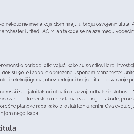
 oko nekolicine imena koja dominiraju u broju osvojenih titula
n, Manchester United i AC Milan takođe se nalaze među vodeć
menske periode, otkrivajući kako su se stilovi igre, investi
, dok su 90-e i 2000-e obeležene usponom Manchester Uniteda
fiji i selekciji igrača, obezbeđujući brojne titule i osvajanje 
mski i socijalni faktori uticali na razvoj fudbalskih klubov
eće inovacije u trenerskim metodama i skautingu. Takođe, pro
goročne planove rada kako bi ostali konkurentni. Ova evolucij
snijom nego ikada.
titula