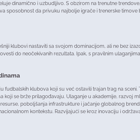
luje dinamično i uzbudljivo. S obzirom na trenutne trendove, o
ihova sposobnost da privuku najbolje igrače i trenerske timov
ji klubovi nastaviti sa svojom dominacijom, ali ne bez izazov
ovesti do neočekivanih rezultata. Ipak, s pravilnim ulaganjima
odinama
dbalskih klubova koji su već ostavili trajan trag na sceni. 
ma koji se brže prilagođavaju. Ulaganje u akademije, razvoj mlad
e resurse, poboljšanja infrastrukture i jačanje globalnog bre
ernacionalnom kontekstu. Razvijajući se kroz inovaciju i održa