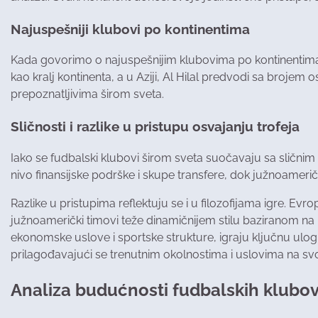
Najuspešniji klubovi po kontinentima
Kada govorimo o najuspešnijim klubovima po kontinentima, n
kao kralj kontinenta, a u Aziji, Al Hilal predvodi sa brojem 
prepoznatljivima širom sveta.
Sličnosti i razlike u pristupu osvajanju trofeja
Iako se fudbalski klubovi širom sveta suočavaju sa sličnim i
nivo finansijske podrške i skupe transfere, dok južnoameri
Razlike u pristupima reflektuju se i u filozofijama igre. Evr
južnoamerički timovi teže dinamičnijem stilu baziranom na i
ekonomske uslove i sportske strukture, igraju ključnu ulogu
prilagođavajući se trenutnim okolnostima i uslovima na sv
Analiza budućnosti fudbalskih klubova