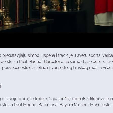
predstavljaju simbol uspeha i tradicije u svetu sporta. Veličan
kao što su Real Madrid i Barcelona ne samo da se bore za trofe
 posvećenosti, discipline i izvanrednog timskog rada, a vi ćet
i
rag osvajajući brojne trofeje. Najuspešniji fudbalski klubovi s
 što su Real Madrid, Barcelona, Bayern Minhen i Manchester