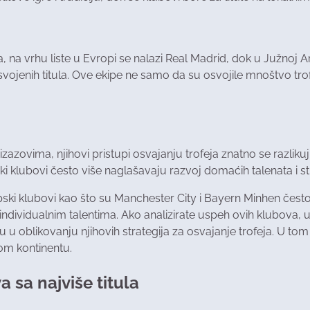
a vrhu liste u Evropi se nalazi Real Madrid, dok u Južnoj Ame
osvojenih titula. Ove ekipe ne samo da su osvojile mnoštvo trofe
zazovima, njihovi pristupi osvajanju trofeja znatno se razliku
čki klubovi često više naglašavaju razvoj domaćih talenata i 
opski klubovi kao što su Manchester City i Bayern Minhen često 
ndividualnim talentima. Ako analizirate uspeh ovih klubova, uo
 u oblikovanju njihovih strategija za osvajanje trofeja. U tom
om kontinentu.
 sa najviše titula