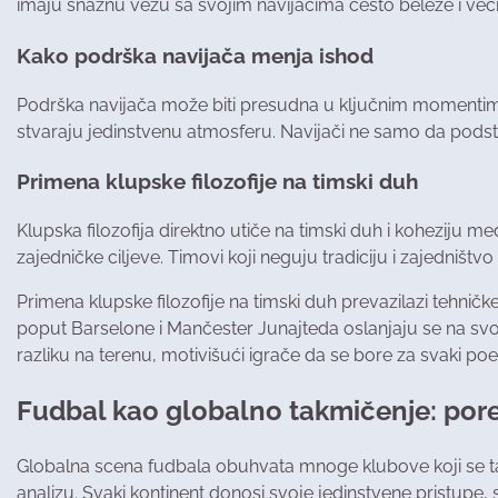
imaju snažnu vezu sa svojim navijačima često beleže i veći 
Kako podrška navijača menja ishod
Podrška navijača može biti presudna u ključnim momentim
stvaraju jedinstvenu atmosferu. Navijači ne samo da podstiču
Primena klupske filozofije na timski duh
Klupska filozofija direktno utiče na timski duh i koheziju 
zajedničke ciljeve. Timovi koji neguju tradiciju i zajedništ
Primena klupske filozofije na timski duh prevazilazi tehnič
poput Barselone i Mančester Junajteda oslanjaju se na svoje
razliku na terenu, motivišući igrače da se bore za svaki poen
Fudbal kao globalno takmičenje: por
Globalna scena fudbala obuhvata mnoge klubove koji se takm
analizu. Svaki kontinent donosi svoje jedinstvene pristupe, 