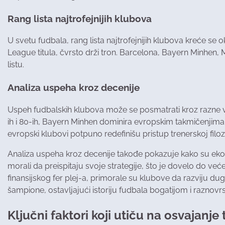
Rang lista najtrofejnijih klubova
U svetu fudbala, rang lista najtrofejnijih klubova kreće se
League titula, čvrsto drži tron. Barcelona, Bayern Minhe
listu.
Analiza uspeha kroz decenije
Uspeh fudbalskih klubova može se posmatrati kroz razne vre
ih i 80-ih, Bayern Minhen dominira evropskim takmičenjima
evropski klubovi potpuno redefinišu pristup trenerskoj filozo
Analiza uspeha kroz decenije takođe pokazuje kako su ekono
morali da preispitaju svoje strategije, što je dovelo do v
finansijskog fer plej-a, primorale su klubove da razviju du
šampione, ostavljajući istoriju fudbala bogatijom i raznovr
Ključni faktori koji utiču na osvajanje 