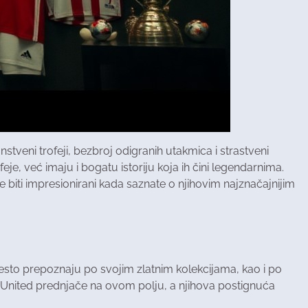
stveni trofeji, bezbroj odigranih utakmica i strastveni
je, već imaju i bogatu istoriju koja ih čini legendarnima.
e biti impresionirani kada saznate o njihovim najznačajnijim
e često prepoznaju po svojim zlatnim kolekcijama, kao i po
 United prednjače na ovom polju, a njihova postignuća