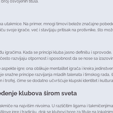
broj osvojenih titula.
a utakmice. Na primer, mnogi timovi beleže značajne pobed
 svoje igrače, već i stavljaju pritisak na protivnike, što može
među igračima. Kada se principi kluba jasno definišu i sprovod
vo često razvijaju otpornost i sposobnost da se nose sa izazovi
ke aspekte igre; ona oblikuje mentalitet igrača i kreira jedin
 snažne principe razvijanja mladih talenata i timskog rada, š
 i trofej, čime se dodatno učvršćuje klupski identitet i kultura
eđenje klubova širom sveta
iče na najvišim nivoima. U različitim ligama i takmičenjima, 
stilove igre i tradiciju, dok se klubovi bore za titule na lok