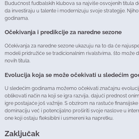
Budućnost fudbalskih klubova sa najviše osvojenih titula de
da investiraju u talente i modernizuju svoje strategije. Nj
godinama.
Očekivanja i predikcije za naredne sezone
Očekivanja za naredne sezone ukazuju na to da će najuspešni
modeli pridružiće se tradicionalnim rivalstvima, što može d
novih titula.
Evolucija koja se može očekivati u sledećim g
U sledećim godinama možemo očekivati značajnu evoluciju fu
oblikovati način na koji se igra razvija, dajući prednost oni
igre postajaće još važnije. S obzirom na rastuće finansijsk
dominaciju već i potencijalno proširiti svoje naslove u int
one koji ostaju fleksibilni i usmereni ka napretku.
Zaključak