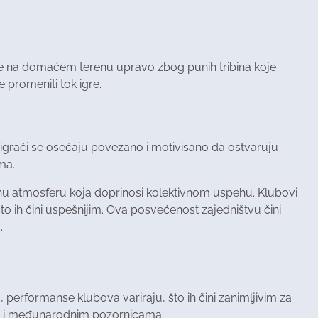
e na domaćem terenu upravo zbog punih tribina koje
 promeniti tok igre.
e, igrači se osećaju povezano i motivisano da ostvaruju
ma.
stvenu atmosferu koja doprinosi kolektivnom uspehu. Klubovi
to ih čini uspešnijim. Ova posvećenost zajedništvu čini
.
performanse klubova variraju, što ih čini zanimljivim za
alnim i međunarodnim pozornicama.