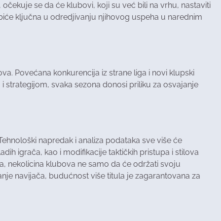
čekuje se da će klubovi, koji su već bili na vrhu, nastaviti
e biće ključna u odredjivanju njihovog uspeha u narednim
a. Povećana konkurencija iz strane liga i novi klupski
 i strategijom, svaka sezona donosi priliku za osvajanje
Tehnološki napredak i analiza podataka sve više će
ih igrača, kao i modifikacije taktičkih pristupa i stilova
nda, nekolicina klubova ne samo da će održati svoju
vanje navijača, budućnost više titula je zagarantovana za