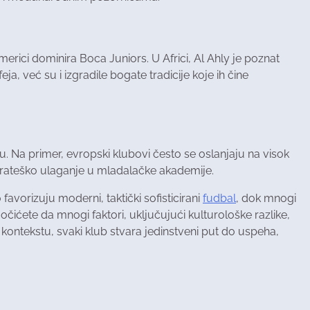
rici dominira Boca Juniors. U Africi, Al Ahly je poznat
ja, već su i izgradile bogate tradicije koje ih čine
ju. Na primer, evropski klubovi često se oslanjaju na visok
strateško ulaganje u mladalačke akademije.
favorizuju moderni, taktički sofisticirani
fudbal
, dok mnogi
čićete da mnogi faktori, uključujući kulturološke razlike,
 kontekstu, svaki klub stvara jedinstveni put do uspeha,