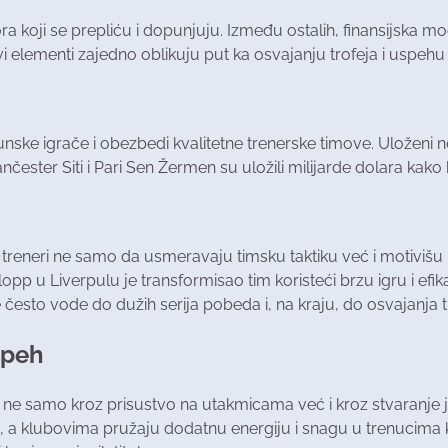
ra koji se prepliću i dopunjuju. Između ostalih, finansijska moć
vi elementi zajedno oblikuju put ka osvajanju trofeja i uspehu
e igrače i obezbedi kvalitetne trenerske timove. Uloženi nov
ester Siti i Pari Sen Žermen su uložili milijarde dolara kako b
treneri ne samo da usmeravaju timsku taktiku već i motivišu i
p u Liverpulu je transformisao tim koristeći brzu igru i efikas
 često vode do dužih serija pobeda i, na kraju, do osvajanja t
speh
 ne samo kroz prisustvo na utakmicama već i kroz stvaranje je
 a klubovima pružaju dodatnu energiju i snagu u trenucima kada