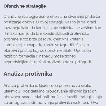
Ofanzivne strategije
Ofanzivne strategije usmerene su na stvaranje prilika za
postizanje golova. U ovoj strategiji, važno je da igrači
razumeju kako da koriste svoje individualne veštine, kao
i timsku hemiju da bi iskoristili slabosti protivničke
odbrane. Kroz brze pasove, kreativna kretanja i
kombinacije u napadu, može se izgraditi efikasan
ofanzivni pristup koji će doneti rezultate. Upotreba
različitih formacija u napadu može doneti
nepredvidljivost i otežati protivniku da se prilagodi.
Analiza protivnika
Analiza protivnika je ključni deo pripreme za svaku
utakmicu. Kroz detaljno proučavanje njihovih igračkih
obrazaca, snaga i slabosti, može se razviti strategija koja
će omogućiti nadmudrivanje protivnika na terenu. Ova