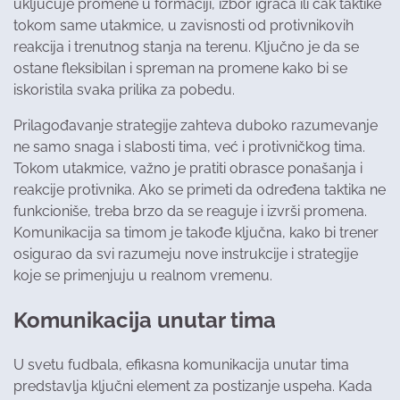
uključuje promene u formaciji, izbor igrača ili čak taktike
tokom same utakmice, u zavisnosti od protivnikovih
reakcija i trenutnog stanja na terenu. Ključno je da se
ostane fleksibilan i spreman na promene kako bi se
iskoristila svaka prilika za pobedu.
Prilagođavanje strategije zahteva duboko razumevanje
ne samo snaga i slabosti tima, već i protivničkog tima.
Tokom utakmice, važno je pratiti obrasce ponašanja i
reakcije protivnika. Ako se primeti da određena taktika ne
funkcioniše, treba brzo da se reaguje i izvrši promena.
Komunikacija sa timom je takođe ključna, kako bi trener
osigurao da svi razumeju nove instrukcije i strategije
koje se primenjuju u realnom vremenu.
Komunikacija unutar tima
U svetu fudbala, efikasna komunikacija unutar tima
predstavlja ključni element za postizanje uspeha. Kada