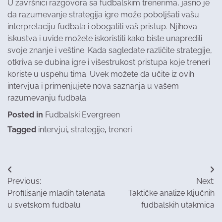
U završnici razgovora sa fudbalskim trenerima, jasno je
da razumevanje strategija igre može poboljšati vašu
interpretaciju fudbala i obogatiti vaš pristup. Njihova
iskustva i uvide možete iskoristiti kako biste unapredili
svoje znanje i veštine. Kada sagledate različite strategije,
otkriva se dubina igre i višestrukost pristupa koje treneri
koriste u uspehu tima. Uvek možete da učite iz ovih
intervjua i primenjujete nova saznanja u vašem
razumevanju fudbala.
Posted in
Fudbalski Evergreen
Tagged
intervjui
,
strategije
,
treneri
Post
Previous:
Next:
navigation
Profilisanje mladih talenata
Taktičke analize ključnih
u svetskom fudbalu​
fudbalskih utakmica​