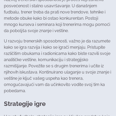
posvećenost i stalno usavršavanje. U današnjem
fudbalu, trener treba da prati nove trendove, tehnike i
metode obuke kako bi ostao konkurentan. Postoji
mnogo kurseva i seminara koji trenerima mogu pomoći
da poboljša svoje znanje i veštine.
U razvoju trenerskih sposobnosti, važno je da razumete
kako se igra razvija i kako se igrači menjaju. Pristupite
različitim obukama i radionicama kako biste razvili svoje
analitičke veštine, komunikaciju i strategijsko
razmišljanje. Povežite se s drugim trenerima i učite iz
njihovih iskustava. Kontinuirano ulaganje u svoje znanje i
veštine je ključ vašeg uspeha kao trenera,
omogućavajući vam da učinkovito vodite svoj tim ka
pobedama.
Strategije igre