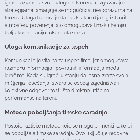
igrači razumeju svoje uloge i otvoreno razgovaraju o
strategijama, smanjuje se mogućnost nesporazuma na
terenu. Uloga trenera je da podstakne dijalog i stvoriti
atmosferu poverenja, što omogućava timsku hemiju i
bolju koordinaciju tokom utakmica.
Uloga komunikacije za uspeh
Komunikacija je vitalna za uspeh tima, jer omogućava
razmenu informacija i povratnih informacija među
igračima. Kada su igrači u stanju da jasno izraze svoja
mišljenja i osećanja, stvara se osećaj zajedništva i
kolektivne odgovornosti, što direktno utiče na
performanse na terenu.
Metode poboljšanja timske saradnje
Postoje različite metode koje se mogu primeniti kako bi
se poboljšala timska saradnja. Ovo uključuje redovne