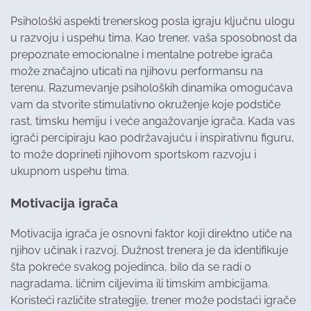
Psihološki aspekti trenerskog posla igraju ključnu ulogu
u razvoju i uspehu tima. Kao trener, vaša sposobnost da
prepoznate emocionalne i mentalne potrebe igrača
može značajno uticati na njihovu performansu na
terenu. Razumevanje psiholoških dinamika omogućava
vam da stvorite stimulativno okruženje koje podstiče
rast, timsku hemiju i veće angažovanje igrača. Kada vas
igrači percipiraju kao podržavajuću i inspirativnu figuru,
to može doprineti njihovom sportskom razvoju i
ukupnom uspehu tima.
Motivacija igrača
Motivacija igrača je osnovni faktor koji direktno utiče na
njihov učinak i razvoj. Dužnost trenera je da identifikuje
šta pokreće svakog pojedinca, bilo da se radi o
nagradama, ličnim ciljevima ili timskim ambicijama.
Koristeći različite strategije, trener može podstaći igrače