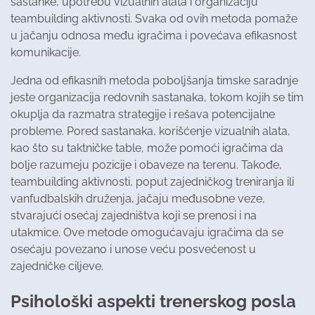
sastanke, upotrebu vizualnih alata i organizaciju
teambuilding aktivnosti. Svaka od ovih metoda pomaže
u jačanju odnosa među igračima i povećava efikasnost
komunikacije.
Jedna od efikasnih metoda poboljšanja timske saradnje
jeste organizacija redovnih sastanaka, tokom kojih se tim
okuplja da razmatra strategije i rešava potencijalne
probleme. Pored sastanaka, korišćenje vizualnih alata,
kao što su taktničke table, može pomoći igračima da
bolje razumeju pozicije i obaveze na terenu. Takođe,
teambuilding aktivnosti, poput zajedničkog treniranja ili
vanfudbalskih druženja, jačaju međusobne veze,
stvarajući osećaj zajedništva koji se prenosi i na
utakmice. Ove metode omogućavaju igračima da se
osećaju povezano i unose veću posvećenost u
zajedničke ciljeve.
Psihološki aspekti trenerskog posla