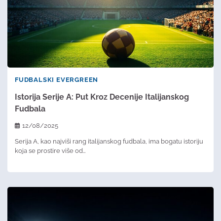
FUDBALSKI EVERGREEN
Istorija Serije A: Put Kroz Decenije Italijanskog
Fudbala
12/08/2025
Serija A, kao najviši rang italijanskog fudbala, ima bogatu istoriju
koja se prostire više od…