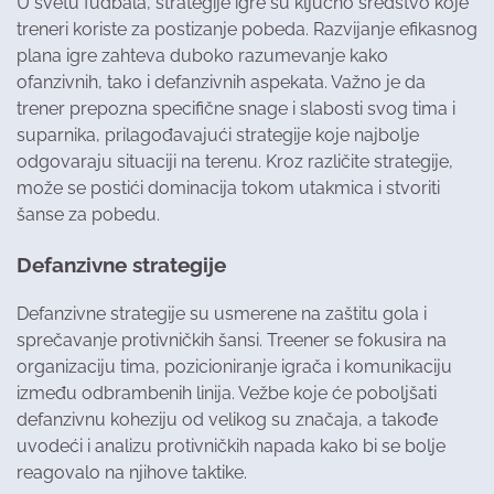
U svetu fudbala, strategije igre su ključno sredstvo koje
treneri koriste za postizanje pobeda. Razvijanje efikasnog
plana igre zahteva duboko razumevanje kako
ofanzivnih, tako i defanzivnih aspekata. Važno je da
trener prepozna specifične snage i slabosti svog tima i
suparnika, prilagođavajući strategije koje najbolje
odgovaraju situaciji na terenu. Kroz različite strategije,
može se postići dominacija tokom utakmica i stvoriti
šanse za pobedu.
Defanzivne strategije
Defanzivne strategije su usmerene na zaštitu gola i
sprečavanje protivničkih šansi. Treener se fokusira na
organizaciju tima, pozicioniranje igrača i komunikaciju
između odbrambenih linija. Vežbe koje će poboljšati
defanzivnu koheziju od velikog su značaja, a takođe
uvodeći i analizu protivničkih napada kako bi se bolje
reagovalo na njihove taktike.