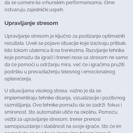
da se usmere ka vrhunskim performansama, čime
ostvaruju zajednički uspeh.
Upravljanje stresom
Upravljanje stresom je ključno za postizanje optimalnih
rezultata. Uvek se pojave situacije koje izazivaju pritisak,
bilo tokom utakmica ili na treninzima. Razvijanje tehnika
koje pomažu da igrači i treneri nose sa stresom ne samo
da će pomoći u održanju mira, već će i igračima pružiti
podršku u prevazilaženju telesnog i emocionalnog
opterećenja.
U situacijama visokog stresa, važno je da se
implementiraju tehnike disanja, vizualizacije i pozitivnog
razmišljanja. Ove tehnike pomažu da se zadrži fokus i
smirenost, što automatski utiče na okolinu. Pomoću
vežbi za upravljanje stresom, trener prenosi
samopouzdanje i stabilnost na svoje igrače, što će im