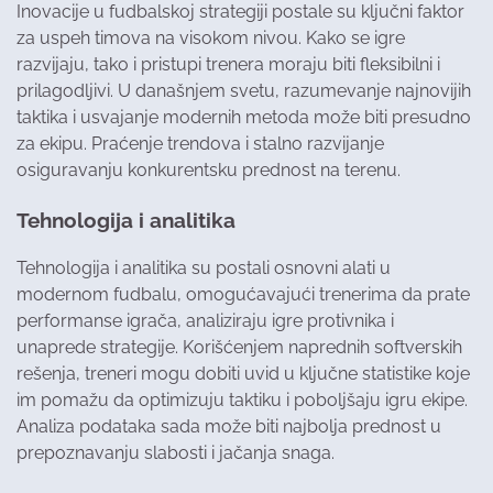
Inovacije u fudbalskoj strategiji postale su ključni faktor
za uspeh timova na visokom nivou. Kako se igre
razvijaju, tako i pristupi trenera moraju biti fleksibilni i
prilagodljivi. U današnjem svetu, razumevanje najnovijih
taktika i usvajanje modernih metoda može biti presudno
za ekipu. Praćenje trendova i stalno razvijanje
osiguravanju konkurentsku prednost na terenu.
Tehnologija i analitika
Tehnologija i analitika su postali osnovni alati u
modernom fudbalu, omogućavajući trenerima da prate
performanse igrača, analiziraju igre protivnika i
unaprede strategije. Korišćenjem naprednih softverskih
rešenja, treneri mogu dobiti uvid u ključne statistike koje
im pomažu da optimizuju taktiku i poboljšaju igru ekipe.
Analiza podataka sada može biti najbolja prednost u
prepoznavanju slabosti i jačanja snaga.