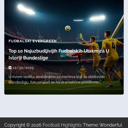
FUDBALSKI EVERGREEN
Top 10 Najuzbudljivijih Fudbalskih Utakmica U
Istoriji Bundeslige
12/30/2025
U ovom vodiču analiziramo 10 mečeva koji su oblikovali
Bundesligu, fokusirajući se na dramatične preokrete,…
Copyright © 2026
Football Highlights
Theme: Wonderful