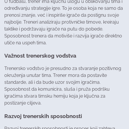
U fudbalu, trener ima ključnu ulogu u oblikovanju tima i
određivanju strategije igre. To je osoba koja ne samo da
prenosi znanje, već i inspiriše igrače da postignu svoje
najbolje. Treneri analiziraju protivničke timove, kreiraju
taktike i podržavaju igrače na putu do pobede.
Sposobnost trenera da motiviše i razvija igrače direktno
utiče na uspeh tima.
Važnost trenerskog vođstva
Trenersko vođstvo je presudno za stvaranje pozitivnog
okruženja unutar tima. Trener mora da postavite
standarde, ali i da bude uzor svojim igračima.
Sposobnost da komunicira, sluša i pruža podršku
igračima stvara timsku hemiju koja je ključna za
postizanje ciljeva.
Razvoj trenerskih sposobnosti
Razvoj trenerskih sposobnosti je proces koji zahteva