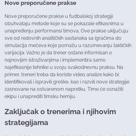
Nove preporučene prakse
Nove preporučene prakse u fudbalskoj strategiji
obuhvataju metode koje su se pokazale efikasnima u
unapređenju performansi timova. Ove prakse uključuju
sve od redovnih analitičkih sastanaka sa igračima do
simulacija mečeva koje pomažu u razumevanju taktičkih
varijacija. Važno je da trener ostane informisan o
najnovijim istraživanjima i implementira samo
najefikasnije tehnike u svoju svakodnevnu praksu. Na
primer, treneri treba da koriste video analize kako bi
identifikovali i ispravili greške, kao i razvili nove strategije
zasnovane na ostvarenom napretku. Time će osnažiti
ekipu i unaprediti timsku hemiju.
Zaključak o trenerima i njihovim
strategijama