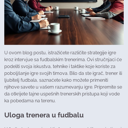
U ovom blog postu, istražićete različite strategije igre
kroz intervjue sa fudbalskim trenerima. Ovi stručnjaci će
podeliti svoja iskustva, tehnike i taktike koje koriste za
poboljšanje igre svojih timova. Bilo da ste igrač, trener ili
ljubitelj fudbala, saznaćete kako možete primeniti
njihove savete u vašem razumevanju igre. Pripremite se
da otkrijete tajne uspešnih trenerskih pristupa koji vode
ka pobedama na terenu.
Uloga trenera u fudbalu