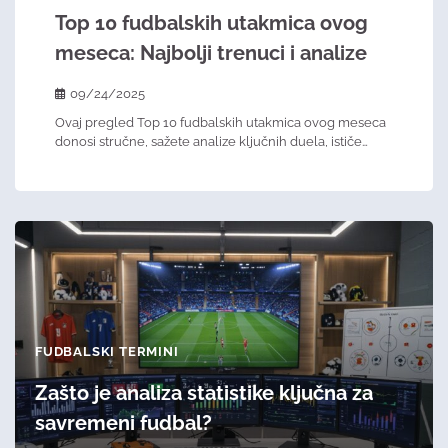
Top 10 fudbalskih utakmica ovog
meseca: Najbolji trenuci i analize
09/24/2025
Ovaj pregled Top 10 fudbalskih utakmica ovog meseca
donosi stručne, sažete analize ključnih duela, ističe…
FUDBALSKI TERMINI
Zašto je analiza statistike ključna za
savremeni fudbal?