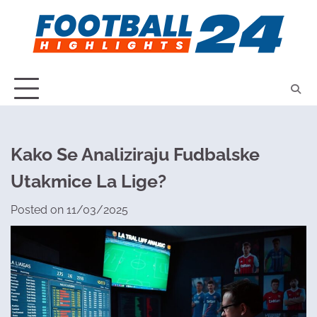
Skip
to
content
Kako Se Analiziraju Fudbalske
Utakmice La Lige?
Posted on
11/03/2025