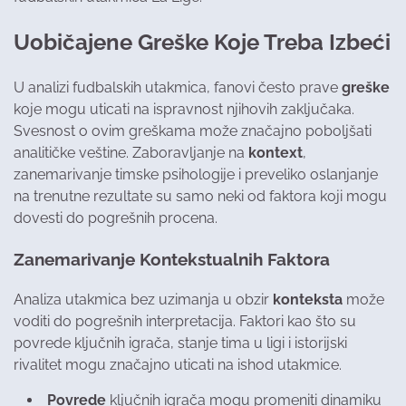
Uobičajene Greške Koje Treba Izbeći
U analizi fudbalskih utakmica, fanovi često prave
greške
koje mogu uticati na ispravnost njihovih zaključaka.
Svesnost o ovim greškama može značajno poboljšati
analitičke veštine. Zaboravljanje na
kontext
,
zanemarivanje timske psihologije i preveliko oslanjanje
na trenutne rezultate su samo neki od faktora koji mogu
dovesti do pogrešnih procena.
Zanemarivanje Kontekstualnih Faktora
Analiza utakmica bez uzimanja u obzir
konteksta
može
voditi do pogrešnih interpretacija. Faktori kao što su
povrede ključnih igrača, stanje tima u ligi i istorijski
rivalitet mogu značajno uticati na ishod utakmice.
Povrede
ključnih igrača mogu promeniti dinamiku