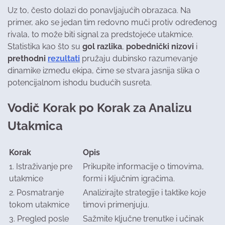
Uz to, često dolazi do ponavljajućih obrazaca. Na
primer, ako se jedan tim redovno muči protiv određenog
rivala, to može biti signal za predstojeće utakmice.
Statistika kao što su
gol razlika
,
pobednički nizovi
i
prethodni
rezultati
pružaju dubinsko razumevanje
dinamike između ekipa, čime se stvara jasnija slika o
potencijalnom ishodu budućih susreta.
Vodič Korak po Korak za Analizu
Utakmica
Korak
Opis
1. Istraživanje pre
Prikupite informacije o timovima,
utakmice
formi i ključnim igračima.
2. Posmatranje
Analizirajte strategije i taktike koje
tokom utakmice
timovi primenjuju.
3. Pregled posle
Sažmite ključne trenutke i učinak