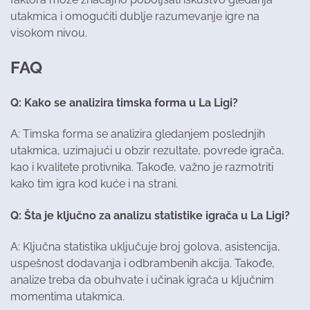
utakmica i omogućiti dublje razumevanje igre na
visokom nivou.
FAQ
Q: Kako se analizira timska forma u La Ligi?
A: Timska forma se analizira gledanjem poslednjih
utakmica, uzimajući u obzir rezultate, povrede igrača,
kao i kvalitete protivnika. Takođe, važno je razmotriti
kako tim igra kod kuće i na strani.
Q: Šta je ključno za analizu statistike igrača u La Ligi?
A: Ključna statistika uključuje broj golova, asistencija,
uspešnost dodavanja i odbrambenih akcija. Takođe,
analize treba da obuhvate i učinak igrača u ključnim
momentima utakmica.