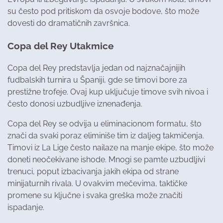
su često pod pritiskom da osvoje bodove, što može
dovesti do dramatičnih završnica.
Copa del Rey Utakmice
Copa del Rey predstavlja jedan od najznačajnijih
fudbalskih turnira u Španiji, gde se timovi bore za
prestižne trofeje. Ovaj kup uključuje timove svih nivoa i
često donosi uzbudljive iznenađenja.
Copa del Rey se odvija u eliminacionom formatu, što
znači da svaki poraz eliminiše tim iz daljeg takmičenja.
Timovi iz La Lige često nailaze na manje ekipe, što može
doneti neočekivane ishode. Mnogi se pamte uzbudljivi
trenuci, poput izbacivanja jakih ekipa od strane
minijaturnih rivala. U ovakvim mečevima, taktičke
promene su ključne i svaka greška može značiti
ispadanje.