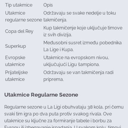
Tip utakmice
Opis
Utakmice
Održavaju se svake nedelje u toku
regularne sezone
takmičenja.
Kup takmičenje koje uključuje timove
Copa del Rey
iz svih divizija.
Međusobni susret između pobednika
Superkup
La Lige i Kupa.
Evropske
Utakmice na evropskom nivou,
utakmice
uključujući Ligu šampiona.
Prijateljske
Održavaju se van takmičenja radi
utakmice
priprema.
Utakmice Regularne Sezone
Regularne sezone u La Ligi obuhvataju 38 kola, pri čemu
svaki tim igra po dva puta protiv svakog rivala. Ove
utakmice su ključne za formiranje tabele i borbu za
Evropu ili izbegavanje ispadanja. U svakom kolu, timovi