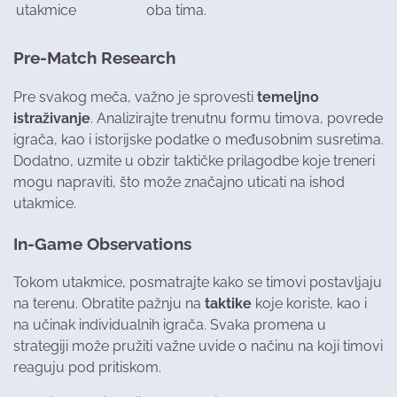
utakmice
oba tima.
Pre-Match Research
Pre svakog meča, važno je sprovesti
temeljno
istraživanje
. Analizirajte trenutnu formu timova, povrede
igrača, kao i istorijske podatke o međusobnim susretima.
Dodatno, uzmite u obzir taktičke prilagodbe koje treneri
mogu napraviti, što može značajno uticati na ishod
utakmice.
In-Game Observations
Tokom utakmice, posmatrajte kako se timovi postavljaju
na terenu. Obratite pažnju na
taktike
koje koriste, kao i
na učinak individualnih igrača. Svaka promena u
strategiji može pružiti važne uvide o načinu na koji timovi
reaguju pod pritiskom.