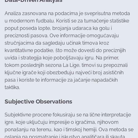
Analiza zasnovana na podacima je sveprisutna metoda
u modernom fudbalu. Koristi se za tumačenje statistike
poput poseda lopte, brojanja udaraca ka golu i
preciznosti pasova. Ove informacije omogućavaju
stručnjacima da sagledaju učinak timova kroz
kvantitativne podatke, što može dovesti do preciznijih
uvida i strategija koje poboljšavaju igru. Na primer,
tokom poslednjih sezona La Lige, timovi su prepoznali
ključne igrače koji obezbeđuju najveći broj asističnih
pasa i koriste te informacije za jačanje napadačkih
taktika.
Subjective Observations
Subjektivne procene fokusiraju se na lične interpretacije
igre, koje uključuju impresije o igračima, njihovom
ponašanju na terenu, kao i timskoj hemiji. Ova metoda se
oslanja na posmatranje i iskustvo analitičara ili skauta,