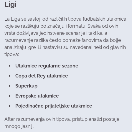
Ligi
La Liga se sastoji od različitih tipova fudbalskih utakmica
koje se razlikuju po značaju i formatu. Svaka od ovih
vrsta doživljava jedinstvene scenarije i taktike, a
razumevanje razlika često pomaže fanovima da bolje
analiziraju igre. U nastavku su navedenai neki od glavnih
tipova:
Utakmice regularne sezone
Copa del Rey utakmice
Superkup
Evropske utakmice
Pojedinačne prijateljske utakmice
After razumevanja ovih tipova, pristup analizi postaje
mnogo jasniji.