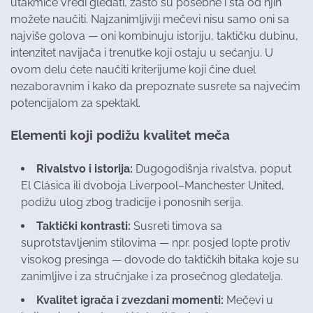
utakmice vredi gledati, zašto su posebne i šta od njih
možete naučiti. Najzanimljiviji mečevi nisu samo oni sa
najviše golova — oni kombinuju istoriju, taktičku dubinu,
intenzitet navijača i trenutke koji ostaju u sećanju. U
ovom delu ćete naučiti kriterijume koji čine duel
nezaboravnim i kako da prepoznate susrete sa najvećim
potencijalom za spektakl.
Elementi koji podižu kvalitet meča
Rivalstvo i istorija:
Dugogodišnja rivalstva, poput
El Clásica ili dvoboja Liverpool–Manchester United,
podižu ulog zbog tradicije i ponosnih serija.
Taktički kontrasti:
Susreti timova sa
suprotstavljenim stilovima — npr. posjed lopte protiv
visokog presinga — dovode do taktičkih bitaka koje su
zanimljive i za stručnjake i za prosečnog gledatelja.
Kvalitet igrača i zvezdani momenti:
Mečevi u