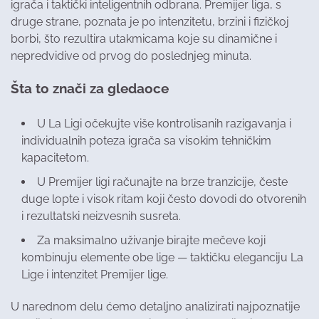
igrača i taktički inteligentnih odbrana. Premijer liga, s
druge strane, poznata je po intenzitetu, brzini i fizičkoj
borbi, što rezultira utakmicama koje su dinamične i
nepredvidive od prvog do poslednjeg minuta.
Šta to znači za gledaoce
U La Ligi očekujte više kontrolisanih razigavanja i
individualnih poteza igrača sa visokim tehničkim
kapacitetom.
U Premijer ligi računajte na brze tranzicije, česte
duge lopte i visok ritam koji često dovodi do otvorenih
i rezultatski neizvesnih susreta.
Za maksimalno uživanje birajte mečeve koji
kombinuju elemente obe lige — taktičku eleganciju La
Lige i intenzitet Premijer lige.
U narednom delu ćemo detaljno analizirati najpoznatije