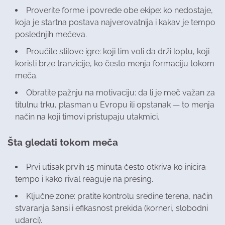
Proverite forme i povrede obe ekipe: ko nedostaje,
koja je startna postava najverovatnija i kakav je tempo
poslednjih mečeva.
Proučite stilove igre: koji tim voli da drži loptu, koji
koristi brze tranzicije, ko često menja formaciju tokom
meča.
Obratite pažnju na motivaciju: da li je meč važan za
titulnu trku, plasman u Evropu ili opstanak — to menja
način na koji timovi pristupaju utakmici.
Šta gledati tokom meča
Prvi utisak prvih 15 minuta često otkriva ko inicira
tempo i kako rival reaguje na presing.
Ključne zone: pratite kontrolu sredine terena, način
stvaranja šansi i efikasnost prekida (korneri, slobodni
udarci).