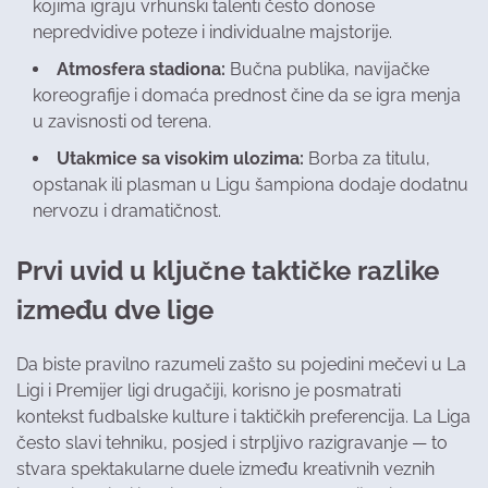
kojima igraju vrhunski talenti često donose
nepredvidive poteze i individualne majstorije.
Atmosfera stadiona:
Bučna publika, navijačke
koreografije i domaća prednost čine da se igra menja
u zavisnosti od terena.
Utakmice sa visokim ulozima:
Borba za titulu,
opstanak ili plasman u Ligu šampiona dodaje dodatnu
nervozu i dramatičnost.
Prvi uvid u ključne taktičke razlike
između dve lige
Da biste pravilno razumeli zašto su pojedini mečevi u La
Ligi i Premijer ligi drugačiji, korisno je posmatrati
kontekst fudbalske kulture i taktičkih preferencija. La Liga
često slavi tehniku, posjed i strpljivo razigravanje — to
stvara spektakularne duele između kreativnih veznih