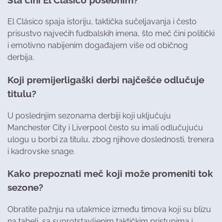
El Clásico spaja istoriju, taktička sučeljavanja i često
prisustvo najvećih fudbalskih imena, što meč čini politički
i emotivno nabijenim događajem više od običnog
derbija.
Koji premijerligaški derbi najčešće odlučuje
titulu?
U poslednjim sezonama derbiji koji uključuju
Manchester City i Liverpool često su imali odlučujuću
ulogu u borbi za titulu, zbog njihove doslednosti, trenera
i kadrovske snage.
Kako prepoznati meč koji može promeniti tok
sezone?
Obratite pažnju na utakmice između timova koji su blizu
na tabeli, sa suprotstavljenim taktičkim pristupima i