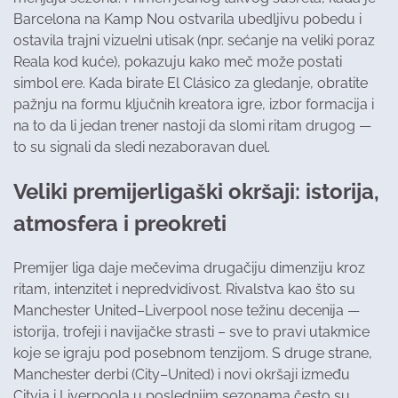
Barcelona na Kamp Nou ostvarila ubedljivu pobedu i
ostavila trajni vizuelni utisak (npr. sećanje na veliki poraz
Reala kod kuće), pokazuju kako meč može postati
simbol ere. Kada birate El Clásico za gledanje, obratite
pažnju na formu ključnih kreatora igre, izbor formacija i
na to da li jedan trener nastoji da slomi ritam drugog —
to su signali da sledi nezaboravan duel.
Veliki premijerligaški okršaji: istorija,
atmosfera i preokreti
Premijer liga daje mečevima drugačiju dimenziju kroz
ritam, intenzitet i nepredvidivost. Rivalstva kao što su
Manchester United–Liverpool nose težinu decenija —
istorija, trofeji i navijačke strasti – sve to pravi utakmice
koje se igraju pod posebnom tenzijom. S druge strane,
Manchester derbi (City–United) i novi okršaji između
Cityja i Liverpoola u poslednjim sezonama često su