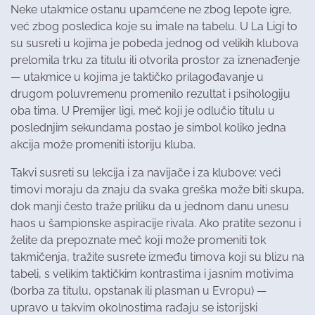
Neke utakmice ostanu upamćene ne zbog lepote igre,
već zbog posledica koje su imale na tabelu. U La Ligi to
su susreti u kojima je pobeda jednog od velikih klubova
prelomila trku za titulu ili otvorila prostor za iznenađenje
— utakmice u kojima je taktičko prilagođavanje u
drugom poluvremenu promenilo rezultat i psihologiju
oba tima. U Premijer ligi, meč koji je odlučio titulu u
poslednjim sekundama postao je simbol koliko jedna
akcija može promeniti istoriju kluba.
Takvi susreti su lekcija i za navijače i za klubove: veći
timovi moraju da znaju da svaka greška može biti skupa,
dok manji često traže priliku da u jednom danu unesu
haos u šampionske aspiracije rivala. Ako pratite sezonu i
želite da prepoznate meč koji može promeniti tok
takmičenja, tražite susrete između timova koji su blizu na
tabeli, s velikim taktičkim kontrastima i jasnim motivima
(borba za titulu, opstanak ili plasman u Evropu) —
upravo u takvim okolnostima rađaju se istorijski