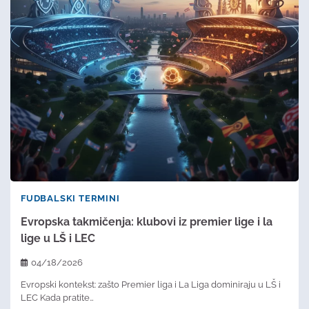
FUDBALSKI TERMINI
Evropska takmičenja: klubovi iz premier lige i la
lige u LŠ i LEC
04/18/2026
Evropski kontekst: zašto Premier liga i La Liga dominiraju u LŠ i
LEC Kada pratite…