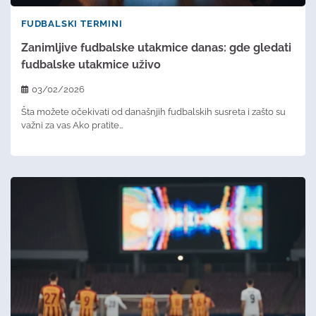
FUDBALSKI TERMINI
Zanimljive fudbalske utakmice danas: gde gledati
fudbalske utakmice uživo
03/02/2026
Šta možete očekivati od današnjih fudbalskih susreta i zašto su
važni za vas Ako pratite…