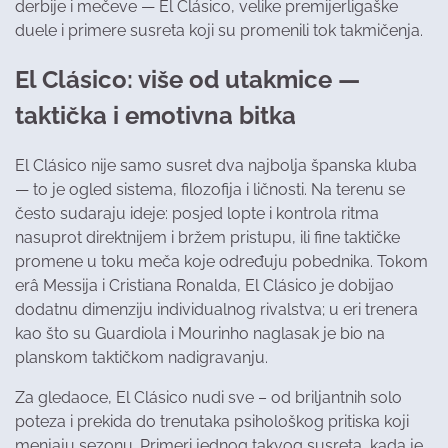
derbije i mečeve — El Clásico, velike premijerligaške
duele i primere susreta koji su promenili tok takmičenja.
El Clásico: više od utakmice —
taktička i emotivna bitka
El Clásico nije samo susret dva najbolja španska kluba
— to je ogled sistema, filozofija i ličnosti. Na terenu se
često sudaraju ideje: posjed lopte i kontrola ritma
nasuprot direktnijem i bržem pristupu, ili fine taktičke
promene u toku meča koje određuju pobednika. Tokom
erâ Messija i Cristiana Ronalda, El Clásico je dobijao
dodatnu dimenziju individualnog rivalstva; u eri trenera
kao što su Guardiola i Mourinho naglasak je bio na
planskom taktičkom nadigravanju.
Za gledaoce, El Clásico nudi sve – od briljantnih solo
poteza i prekida do trenutaka psihološkog pritiska koji
menjaju sezonu. Primeri jednog takvog susreta, kada je