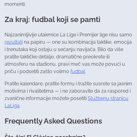
momenti.
Za kraj: fudbal koji se pamti
Najzanimljivije utakmice La Lige i Premijer lige nisu samo
rezultati
na papiru — one su kombinacija taktike, emocija
i trenutaka koji ostaju u sećanju navijača. Bilo da više
pratite taktičke detalje, dramatične preokrete ili
atmosferu na stadionu, pravi meč vas može povući u
priču i podsetiti zašto volimo
fudbal
.
Pratite kalendare, pratite formu i tražite susrete sa jasnim
motivima i rivalitetima — i ne zaboravite da za raspored i
zvanične informacije možete posetiti
Službenu stranicu
LaLiga
.
Frequently Asked Questions
Šta čini El Clásico posebnim?