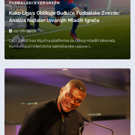
FUDBALSKI EVERGREEN
Kako Liga 1 Oblikuje Buduće Fudbalske Zvezde:
Analiza Najtalentovanijih Mladih Igrača
01/26/2026
Liga 1 služi kao ključna platforma za razvoj mladih talenata,
kombinujući intenzivne takmičarske uslove i…