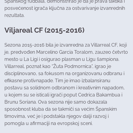
Španskog fudbala, demonstrirao je da je prava taktika i
posvećenost igrača ključna za ostvarivanje izvanrednih
rezultata.
Viljareal CF (2015-2016)
Sezona 2015-2016 bila je izvanredna za Villarreal CF, koji
je, predvođen Marcelino Garcia Toralom, zauzeo četvrto
mesto u La Ligi i osigurao plasman u Ligu šampiona.
Villarreal, poznat kao “Žuta Podmornica”, igrao je
disciplinovano, sa fokusom na organizovanu odbranu i
efikasne protivnapade. Tim je imao izbalansiranu
postavu sa solidnom odbranom i kreativnim napadom,
u kojem su se isticali igrači poput Cedrica Bakambua i
Brunu Soriana. Ova sezona nije samo dokazala
sposobnost kluba da se takmiči sa većim Španskim
timovima, već je i podstakla njegov dalji razvoj i
pomogla u afirmaciji na evropskoj sceni.