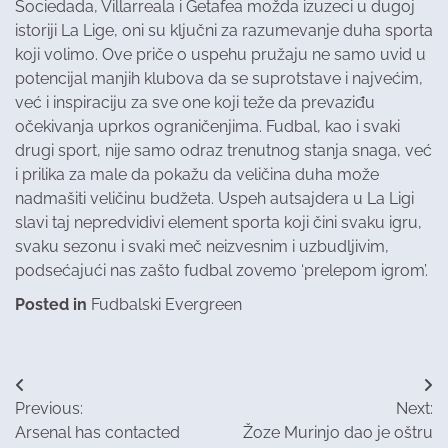
Sociedada, Villarreala i Getafea možda izuzeci u dugoj
istoriji La Lige, oni su ključni za razumevanje duha sporta
koji volimo. Ove priče o uspehu pružaju ne samo uvid u
potencijal manjih klubova da se suprotstave i najvećim,
već i inspiraciju za sve one koji teže da prevaziđu
očekivanja uprkos ograničenjima. Fudbal, kao i svaki
drugi sport, nije samo odraz trenutnog stanja snaga, već
i prilika za male da pokažu da veličina duha može
nadmašiti veličinu budžeta. Uspeh autsajdera u La Ligi
slavi taj nepredvidivi element sporta koji čini svaku igru,
svaku sezonu i svaki meč neizvesnim i uzbudljivim,
podsećajući nas zašto fudbal zovemo ‘prelepom igrom’.
Posted in
Fudbalski Evergreen
Post
Previous:
Next:
navigation
Arsenal has contacted
Žoze Murinjo dao je oštru