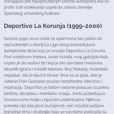
izdvajajući pet najupečatljivijih sezona autsajdera koji su
protiv svih očekivanja uspeli da zatresu temelje
Španskog vrhunskog fudbala.
Deportivo La Korunja (1999-2000)
Sezona 1999-2000 ostat će upamćena kao jedna od
najčudesnijih u istoriji La Lige zbog iznenađujuće
šampionske titule koju je osvojio Deportivo La Coruña.
Pod vodstvom trenera Javier Irureta, ovaj galicijski klub
uspeo je da sastavi tim koji je bio savršena mešavina
iskusnih igrača i mladih talenata. Roy Makaay, holandski
napadač, bio je ključni strelac tima sa 22 gola, dok je
veteran Fran Gonzalez pružao neophodno liderstvo i
inspiraciju. Deportivo je tokom sezone pokazao izuzetnu
taktičku disciplinu i mentalnu snagu, često pobeđujući
favorizovane rivale u ključnim utakmicama. Njihova
pobeda nije bila plod slučajnosti, već rezultat pažljive
izgradnje tima i strategije koja se savršeno poklopila sa