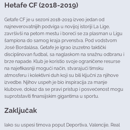
Hetafe CF (2018-2019)
Getafe CF je u sezoni 2018-2019 izveo jedan od
najneverovatnijih podviga u novijoj istoriji La Lige,
završivši na petom mestu i boreći se za plasman u Ligu
šampiona do samog kraja prvenstva. Pod vodstvom
José Bordalása, Getafe je igrao izuzetno taktički
disciplinovan fudbal, sa naglaskom na snažnu odbranu i
brze napade. Klub je koristio svoje ograničene resurse
na najefikasniji mogući način, stvarajući timsku
atmosferu i kolektivni duh koji su bili ključni za njihove
izvedbe. Njihov uspeh je bio inspiracija za manje
klubove, dokaz da se pravi pristup i posvećenost mogu
suprotstaviti finansijskim gigantima u sportu.
Zaključak
Iako su uspesi timova poput Deportiva, Valencije, Real