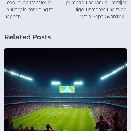
Leao, but a transfer in
primedbu na račun Premijer
January is not going to
lige, usmerenu na svog
happen.
rivala Pepa Gvardiolu.
Related Posts