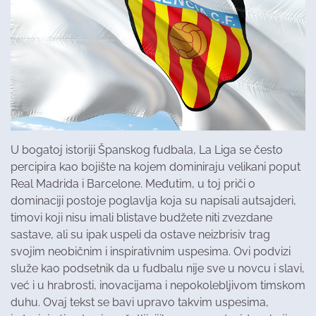
U bogatoj istoriji Španskog fudbala, La Liga se često
percipira kao bojište na kojem dominiraju velikani poput
Real Madrida i Barcelone. Međutim, u toj priči o
dominaciji postoje poglavlja koja su napisali autsajderi,
timovi koji nisu imali blistave budžete niti zvezdane
sastave, ali su ipak uspeli da ostave neizbrisiv trag
svojim neobičnim i inspirativnim uspesima. Ovi podvizi
služe kao podsetnik da u fudbalu nije sve u novcu i slavi,
već i u hrabrosti, inovacijama i nepokolebljivom timskom
duhu. Ovaj tekst se bavi upravo takvim uspesima,