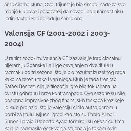
ambicijama kluba. Ovaj trijumf je bio simbol nade za sve
manje klubove i pokazatelj da novac i popularnost nisu
jedini faktori koji određuju šampiona.
Valensija CF (2001-2002 i 2003-
2004)
U ranim 2000-im, Valencia CF izazvala je tradicionalnu
hijerarhiju Španske La Lige osvajanjem dve titule u
razmaku od tri sezone, što je bio rezultat izuzetnog rada
kako na terenu tako i van njega. Klub je tada trenirao
Rafael Benitez, čija je filozofija igre bila fokusirana na
čvrstu odbranu i brze kontranapade. Ove sezone su bile
posebno impresivne zbog finansijskih teškoća kroz koje
je klub prolazio, što je Valenciju činilo autsajderom u
borbi za titulu. Ključni igrači kao što su Pablo Aimar,
Rubén Baraja i Roberto Ayala formirali su okosnicu tima
koja je nadmašila očekivanja. Valencia je tokom ovih