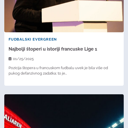
FUDBALSKI EVERGREEN
Najbolji štoperi u istoriji francuske Lige 1
01/25/2025
Pozicija štopera u francuskom fudbalu uvek je bila više od
pukog defanzivnog zadatka; to je…