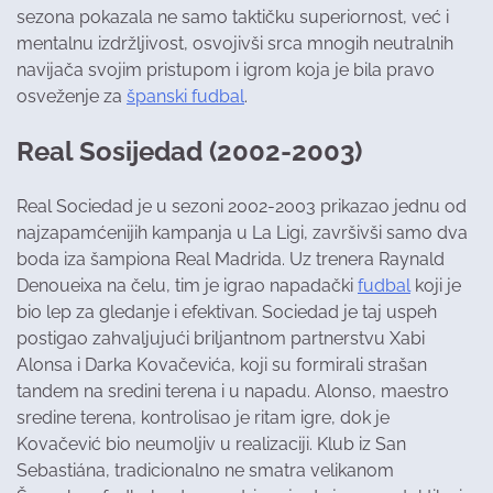
sezona pokazala ne samo taktičku superiornost, već i
mentalnu izdržljivost, osvojivši srca mnogih neutralnih
navijača svojim pristupom i igrom koja je bila pravo
osveženje za
španski fudbal
.
Real Sosijedad (2002-2003)
Real Sociedad je u sezoni 2002-2003 prikazao jednu od
najzapamćenijih kampanja u La Ligi, završivši samo dva
boda iza šampiona Real Madrida. Uz trenera Raynald
Denoueixa na čelu, tim je igrao napadački
fudbal
koji je
bio lep za gledanje i efektivan. Sociedad je taj uspeh
postigao zahvaljujući briljantnom partnerstvu Xabi
Alonsa i Darka Kovačevića, koji su formirali strašan
tandem na sredini terena i u napadu. Alonso, maestro
sredine terena, kontrolisao je ritam igre, dok je
Kovačević bio neumoljiv u realizaciji. Klub iz San
Sebastiána, tradicionalno ne smatra velikanom