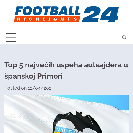
Skip
to
content
Top 5 najvećih uspeha autsajdera u
španskoj Primeri
Posted on
12/04/2024