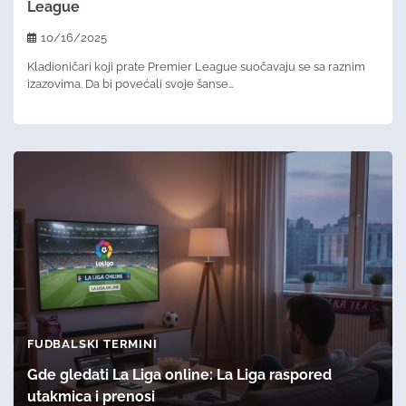
League
10/16/2025
Kladioničari koji prate Premier League suočavaju se sa raznim
izazovima. Da bi povećali svoje šanse…
FUDBALSKI TERMINI
Gde gledati La Liga online: La Liga raspored
utakmica i prenosi