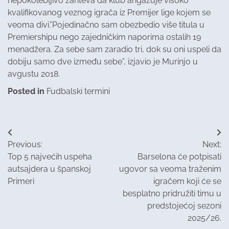
nepokolebljivo zahteva da klub angažuje visoko
kvalifikovanog veznog igrača iz Premijer lige kojem se
veoma divi.”Pojedinačno sam obezbedio više titula u
Premiershipu nego zajedničkim naporima ostalih 19
menadžera. Za sebe sam zaradio tri, dok su oni uspeli da
dobiju samo dve između sebe”, izjavio je Murinjo u
avgustu 2018.
Posted in
Fudbalski termini
Post
Previous:
Next:
navigation
Top 5 najvećih uspeha
Barselona će potpisati
autsajdera u španskoj
ugovor sa veoma traženim
Primeri
igračem koji će se
besplatno pridružiti timu u
predstojećoj sezoni
2025/26.