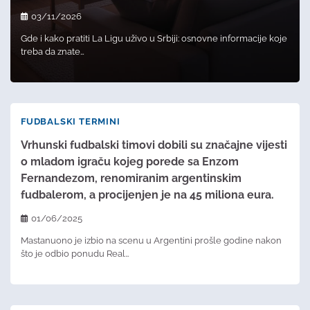
03/11/2026
Gde i kako pratiti La Ligu uživo u Srbiji: osnovne informacije koje
treba da znate…
FUDBALSKI TERMINI
Vrhunski fudbalski timovi dobili su značajne vijesti
o mladom igraču kojeg porede sa Enzom
Fernandezom, renomiranim argentinskim
fudbalerom, a procijenjen je na 45 miliona eura.
01/06/2025
Mastanuono je izbio na scenu u Argentini prošle godine nakon
što je odbio ponudu Real…