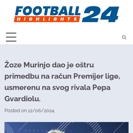
Skip
to
content
Žoze Murinjo dao je oštru
primedbu na račun Premijer lige,
usmerenu na svog rivala Pepa
Gvardiolu.
Posted on
12/06/2024