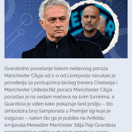
Gvardiolino ponašanje tokom nedavnog poraza
Manchester Cityja od 2-0 od Liverpoola navukao je
poređenja sa postupcima bivšeg trenera Chelseaja i
Manchester Uniteda.Niz poraza Manchester Cityja
porastao je na sedam mečeva na svim turnirima, a
Guardiola je viđen kako pokazuje šest prstiju – što
simbolizira broj šampionata u Premijer ligi koje je
osigurao – nakon što ga je publika na Anfieldu
ismijavala.Menadžer Mančester Sitija Pep Gvardiola