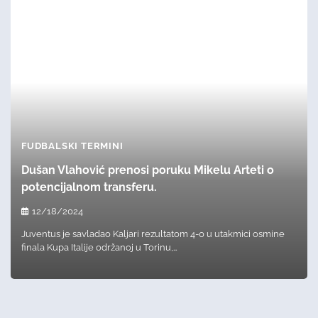
FUDBALSKI TERMINI
Dušan Vlahović prenosi poruku Mikelu Arteti o
potencijalnom transferu.
12/18/2024
Juventus je savladao Kaljari rezultatom 4-0 u utakmici osmine
finala Kupa Italije održanoj u Torinu,…