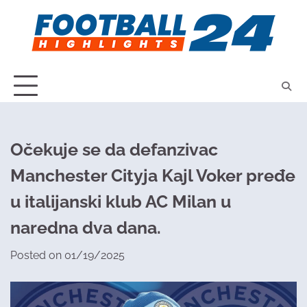
Skip
to
content
Očekuje se da defanzivac
Manchester Cityja Kajl Voker pređe
u italijanski klub AC Milan u
naredna dva dana.
Posted on
01/19/2025