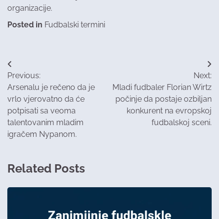
organizacije.
Posted in
Fudbalski termini
Post
Previous:
Next:
navigation
Arsenalu je rečeno da je
Mladi fudbaler Florian Wirtz
vrlo vjerovatno da će
počinje da postaje ozbiljan
potpisati sa veoma
konkurent na evropskoj
talentovanim mladim
fudbalskoj sceni.
igračem Nypanom.
Related Posts