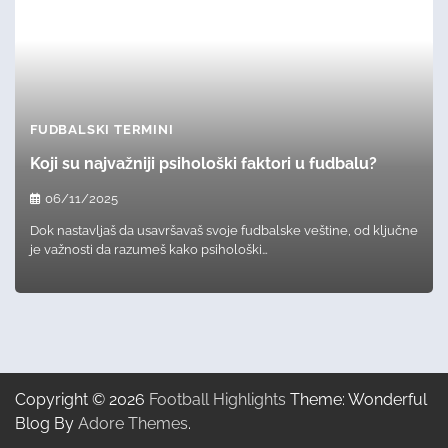
FUDBALSKI TERMINI
Koji su najvažniji psihološki faktori u fudbalu?
06/11/2025
Dok nastavljaš da usavršavaš svoje fudbalske veštine, od ključne
je važnosti da razumeš kako psihološki…
Copyright © 2026
Football Highlights
Theme: Wonderful
Blog By
Adore Themes
.