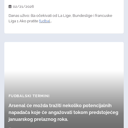
02/21/2026
Danas uživo: šta očekivati od La Lige, Bundeslige i francuske
Liga 1 Ako pratite
fudbal
…
FUDBALSKI TERMINI
Arsenal će možda tražiti nekoliko potencijalnih
napadača koje će angažovati tokom predstojećeg
januarskog prelaznog roka.