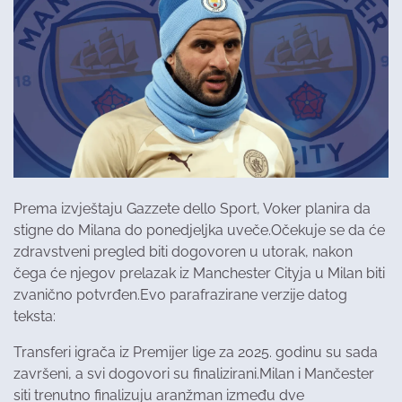
Prema izvještaju Gazzete dello Sport, Voker planira da
stigne do Milana do ponedjeljka uveče.Očekuje se da će
zdravstveni pregled biti dogovoren u utorak, nakon
čega će njegov prelazak iz Manchester Cityja u Milan biti
zvanično potvrđen.Evo parafrazirane verzije datog
teksta:
Transferi igrača iz Premijer lige za 2025. godinu su sada
završeni, a svi dogovori su finalizirani.Milan i Mančester
siti trenutno finalizuju aranžman između dve