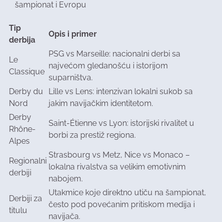
šampionat i Evropu
Tip
Opis i primer
derbija
PSG vs Marseille: nacionalni derbi sa
Le
najvećom gledanošću i istorijom
Classique
suparništva.
Derby du
Lille vs Lens: intenzivan lokalni sukob sa
Nord
jakim navijačkim identitetom.
Derby
Saint-Étienne vs Lyon: istorijski rivalitet u
Rhône-
borbi za prestiž regiona.
Alpes
Strasbourg vs Metz, Nice vs Monaco –
Regionalni
lokalna rivalstva sa velikim emotivnim
derbiji
nabojem.
Utakmice koje direktno utiču na šampionat,
Derbiji za
često pod povećanim pritiskom medija i
titulu
navijača.