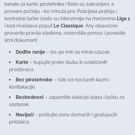
kanale za karte; pirotehnika i flaše su zabranjeni, a
provere počinju ~60 minuta pre. Policijska pratnja i
kontrolne tačke često su intenzivnije na mečevima
Liga 1
i kod rivalstava poput
Le Classique
. Any obavezno
proverite pravila stadiona, rezervišite prevoz i ponesite
lični dokument.
Dođite ranije
– 60-90 min za miran ulazak.
Karte
– kupujte preko kluba ili ovlašćenih
prodavaca.
Bez pirotehnike
– rizik od novčanih kazni i
konfiskacije.
Bezbednost
– zapamtite lokacije izlaza i tačku za
sastanak.
Navijači
– poštujte zonu domaćih i gostujućih
pristalica.