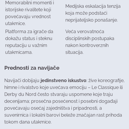
Memorabilni momenti i
Medijska eskalacija tenzija
istorijske rivalitete koji
koja može podstaći
povećavaju vrednost
neprijateljsko ponašanje.
utakmice.
Platforma za igrače da
Veća verovatnoća
dokažu status i steknu
disciplinskih postupaka
reputaciju u važnim
nakon kontroverznih
utakmicama.
situacija.
Prednosti za navijače
Navijači dobijaju
jedinstveno iskustvo
: žive koreografije,
himne i rivalstvo koje uvećava emociju – Le Classique ili
Derby du Nord često stvaraju uspomene koje traju
decenijama; prosečna posećenost i posebni događaji
povećavaju osećaj zajedništva i pripadnosti, a
suvenirnica i lokalni barovi beleže značajan rast prihoda
tokom dana utakmice.