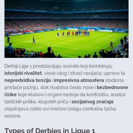
Derbiji Lige 1 predstavljaju susrete koji kombinuju
istorijski rivalitet
, visok ulog i strast navijača; upravo ta
nepredvidiva tenzija
i
impresivna atmosfera
stadiona
privlače pažnju, dok rivalstva često nose i
bezbednosne
rizike
koje klubovi i organi nastoje da kontrolišu; analiza
taktičkih prilika, klupskih priča i
socijalnog značaja
objašnjava zašto ovi mečevi ostaju centralna tačka
sezone.
Types of Derbies in Ligue 1