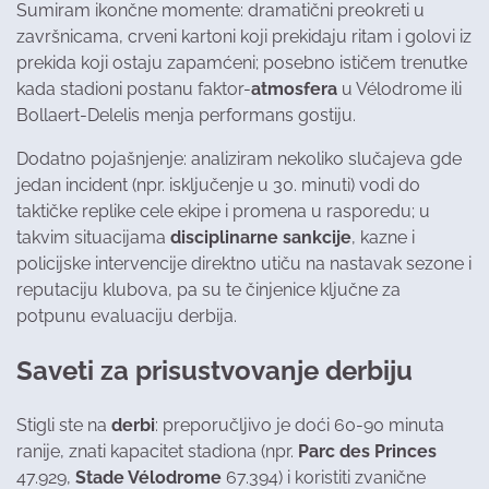
Sumiram ikončne momente: dramatični preokreti u
završnicama, crveni kartoni koji prekidaju ritam i golovi iz
prekida koji ostaju zapamćeni; posebno ističem trenutke
kada stadioni postanu faktor-
atmosfera
u Vélodrome ili
Bollaert-Delelis menja performans gostiju.
Dodatno pojašnjenje: analiziram nekoliko slučajeva gde
jedan incident (npr. isključenje u 30. minuti) vodi do
taktičke replike cele ekipe i promena u rasporedu; u
takvim situacijama
disciplinarne sankcije
, kazne i
policijske intervencije direktno utiču na nastavak sezone i
reputaciju klubova, pa su te činjenice ključne za
potpunu evaluaciju derbija.
Saveti za prisustvovanje derbiju
Stigli ste na
derbi
: preporučljivo je doći 60-90 minuta
ranije, znati kapacitet stadiona (npr.
Parc des Princes
47.929,
Stade Vélodrome
67.394) i koristiti zvanične