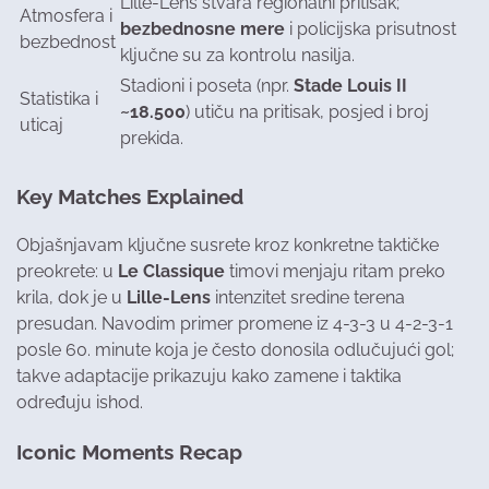
Lille-Lens stvara regionalni pritisak;
Atmosfera i
bezbednosne mere
i policijska prisutnost
bezbednost
ključne su za kontrolu nasilja.
Stadioni i poseta (npr.
Stade Louis II
Statistika i
~18.500
) utiču na pritisak, posjed i broj
uticaj
prekida.
Key Matches Explained
Objašnjavam ključne susrete kroz konkretne taktičke
preokrete: u
Le Classique
timovi menjaju ritam preko
krila, dok je u
Lille-Lens
intenzitet sredine terena
presudan. Navodim primer promene iz 4-3-3 u 4-2-3-1
posle 60. minute koja je često donosila odlučujući gol;
takve adaptacije prikazuju kako zamene i taktika
određuju ishod.
Iconic Moments Recap