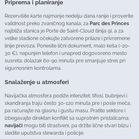
Priprema i planiranje
Rezervišite karte najmanje nedelju dana ranije i proverite
validnost preko zvaničnog kanala; za
Parc des Princes
najbliža stanica je Porte de Saint-Cloud (linija 9), a za
velike stadione očekujte zatvorene prilaze i privremene
linije prevoza. Ponesite lični dokument, malo keša (~20-
30 €), napunjen telefon i unapred dogovoreno mesto
susreta; dolazak 60-90 minuta pre smanjuje stres pri
sigurnosnim kontrolama.
Snalaženje u atmosferi
Navijačka atmosfera podiže intenzitet: tifosi, bubnjevi i
skandiranja traju često 30-120 minuta pre i posle meča,
pa računajte na glasnu i gustu masu. Pratite sektore i
izbegavajte direktan konflikt sa suprotnim pristalicama;
navijači
mogu biti strastveni, pa držite lične stvari blizu i
sledite uputstva stewarda i policije.