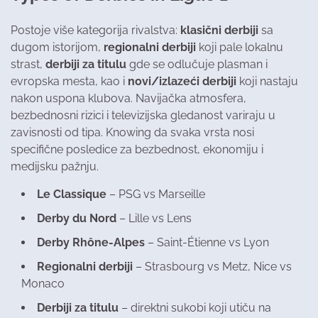
Postoje više kategorija rivalstva:
klasični derbiji
sa
dugom istorijom,
regionalni derbiji
koji pale lokalnu
strast,
derbiji za titulu
gde se odlučuje plasman i
evropska mesta, kao i
novi/izlazeći derbiji
koji nastaju
nakon uspona klubova. Navijačka atmosfera,
bezbednosni rizici i televizijska gledanost variraju u
zavisnosti od tipa. Knowing da svaka vrsta nosi
specifične posledice za bezbednost, ekonomiju i
medijsku pažnju.
Le Classique
– PSG vs Marseille
Derby du Nord
– Lille vs Lens
Derby Rhône-Alpes
– Saint-Étienne vs Lyon
Regionalni derbiji
– Strasbourg vs Metz, Nice vs
Monaco
Derbiji za titulu
– direktni sukobi koji utiču na