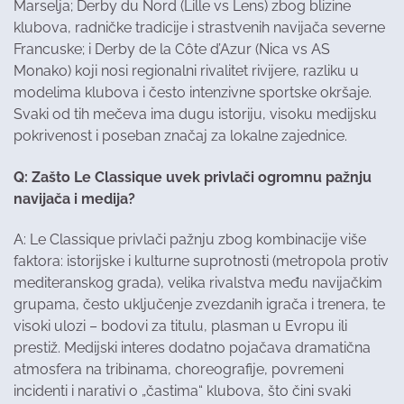
Marselja; Derby du Nord (Lille vs Lens) zbog blizine
klubova, radničke tradicije i strastvenih navijača severne
Francuske; i Derby de la Côte d’Azur (Nica vs AS
Monako) koji nosi regionalni rivalitet rivijere, razliku u
modelima klubova i često intenzivne sportske okršaje.
Svaki od tih mečeva ima dugu istoriju, visoku medijsku
pokrivenost i poseban značaj za lokalne zajednice.
Q: Zašto Le Classique uvek privlači ogromnu pažnju
navijača i medija?
A: Le Classique privlači pažnju zbog kombinacije više
faktora: istorijske i kulturne suprotnosti (metropola protiv
mediteranskog grada), velika rivalstva među navijačkim
grupama, često uključenje zvezdanih igrača i trenera, te
visoki ulozi – bodovi za titulu, plasman u Evropu ili
prestiž. Medijski interes dodatno pojačava dramatična
atmosfera na tribinama, choreografije, povremeni
incidenti i narativi o „častima“ klubova, što čini svaki