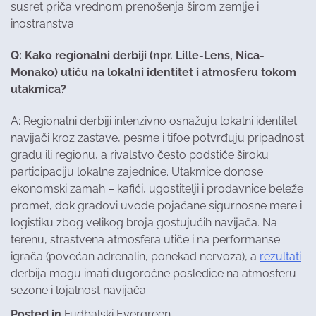
susret priča vrednom prenošenja širom zemlje i
inostranstva.
Q: Kako regionalni derbiji (npr. Lille-Lens, Nica-
Monako) utiču na lokalni identitet i atmosferu tokom
utakmica?
A: Regionalni derbiji intenzivno osnažuju lokalni identitet:
navijači kroz zastave, pesme i tifoe potvrđuju pripadnost
gradu ili regionu, a rivalstvo često podstiče široku
participaciju lokalne zajednice. Utakmice donose
ekonomski zamah – kafići, ugostitelji i prodavnice beleže
promet, dok gradovi uvode pojačane sigurnosne mere i
logistiku zbog velikog broja gostujućih navijača. Na
terenu, strastvena atmosfera utiče i na performanse
igrača (povećan adrenalin, ponekad nervoza), a
rezultati
derbija mogu imati dugoročne posledice na atmosferu
sezone i lojalnost navijača.
Posted in
Fudbalski Evergreen