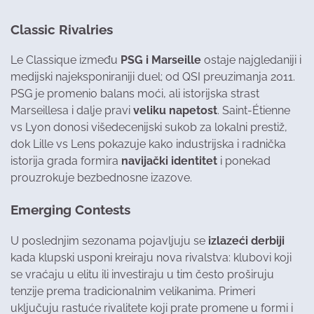
Classic Rivalries
Le Classique između
PSG i Marseille
ostaje najgledaniji i
medijski najeksponiraniji duel; od QSI preuzimanja 2011.
PSG je promenio balans moći, ali istorijska strast
Marseillesa i dalje pravi
veliku napetost
. Saint-Étienne
vs Lyon donosi višedecenijski sukob za lokalni prestiž,
dok Lille vs Lens pokazuje kako industrijska i radnička
istorija grada formira
navijački identitet
i ponekad
prouzrokuje bezbednosne izazove.
Emerging Contests
U poslednjim sezonama pojavljuju se
izlazeći derbiji
kada klupski usponi kreiraju nova rivalstva: klubovi koji
se vraćaju u elitu ili investiraju u tim često proširuju
tenzije prema tradicionalnim velikanima. Primeri
uključuju rastuće rivalitete koji prate promene u formi i