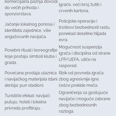
komercijalna pažnja dovodi
igrače, veći broj žutih i
do većih prihoda i
crvenih kartona.
sponzorstava.
Policijske operacije i
Jačanje lokalnog ponosa i
troškovi bezbednosti rastu,
identiteta zajednice, više
ponekad desetine hiljada
angažovanih navijača.
evra.
Mogućnost suspenzija
Posebni rituali i koreografije
igrača i disciplina od strane
koje postaju simboli kluba i
LFP/UEFA, utiče na
grada.
raspored.
Povećana prodaja ulaznica
Rizik od povreda igrača
i navijačkog materijala (dani
zbog agresivnije igre;
derbija: pun stadion).
češće prekide meča.
Ograničenja za gostujuće
Turistički efekat: navijači
navijače i moguće zabrane
putuju, hoteli i lokalna
zbog bezbednosnih
privreda profitiraju.
razloga.