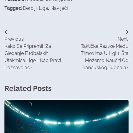
Tagged
Derbiji
,
Liga
,
Navijači
Post
Previous:
Next:
navigation
Kako Se Pripremiti Za
Taktičke Razlike Među
Gledanje Fudbalskih
Timovima U Ligi 1: Šta
Utakmica Lige 1 Kao Pravi
Možemo Naučiti Od
Poznavalac?
Francuskog Fudbala?
Related Posts