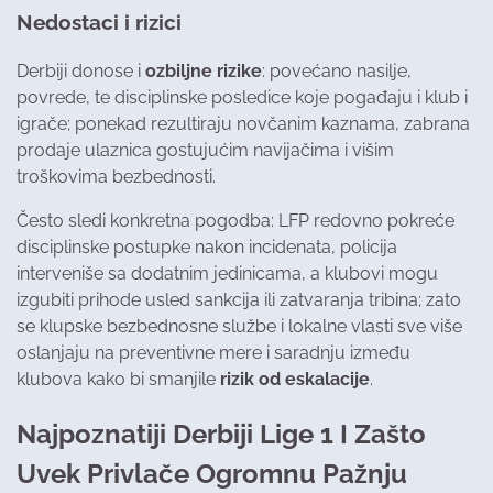
Nedostaci i rizici
Derbiji donose i
ozbiljne rizike
: povećano nasilje,
povrede, te disciplinske posledice koje pogađaju i klub i
igrače; ponekad rezultiraju novčanim kaznama, zabrana
prodaje ulaznica gostujućim navijačima i višim
troškovima bezbednosti.
Često sledi konkretna pogodba: LFP redovno pokreće
disciplinske postupke nakon incidenata, policija
interveniše sa dodatnim jedinicama, a klubovi mogu
izgubiti prihode usled sankcija ili zatvaranja tribina; zato
se klupske bezbednosne službe i lokalne vlasti sve više
oslanjaju na preventivne mere i saradnju između
klubova kako bi smanjile
rizik od eskalacije
.
Najpoznatiji Derbiji Lige 1 I Zašto
Uvek Privlače Ogromnu Pažnju