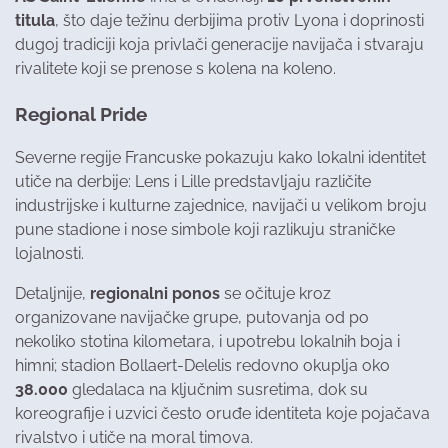
titula
, što daje težinu derbijima protiv Lyona i doprinosti
dugoj tradiciji koja privlači generacije navijača i stvaraju
rivalitete koji se prenose s kolena na koleno.
Regional Pride
Severne regije Francuske pokazuju kako lokalni identitet
utiče na derbije: Lens i Lille predstavljaju različite
industrijske i kulturne zajednice, navijači u velikom broju
pune stadione i nose simbole koji razlikuju straničke
lojalnosti.
Detaljnije,
regionalni ponos
se očituje kroz
organizovane navijačke grupe, putovanja od po
nekoliko stotina kilometara, i upotrebu lokalnih boja i
himni; stadion Bollaert-Delelis redovno okuplja oko
38.000
gledalaca na ključnim susretima, dok su
koreografije i uzvici često oruđe identiteta koje pojačava
rivalstvo i utiče na moral timova.