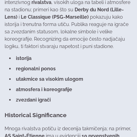
intenzivnog
rivalstva
, visokih uloga na tabeli i atmosfere
na stadionu; primeri kao što su
Derby du Nord (Lille-
Lens)
i
Le Classique (PSG-Marseille)
pokazuju kako
istorija i trenutna forma utiču. Publika reaguje na igrače
sa zvezdanim statusom, lokalne simbole i velike
koreografije. Recognizing da emocije često nadjačaju
logiku, ti faktori stvaraju napetost i puni stadione.
istorija
regionalni ponos
utakmice sa visokim ulogom
atmosfera i koreografije
zvezdani igrači
Historical Significance
Mnoga rivalstva potiču iz decenija takmičenja; na primer,
AS Saint-Étienne
ima u evidenciji
10 prvenstvenih