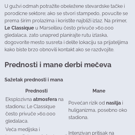
U gužvi odmah potražite obeležene stevardske tačke i
porodicne sektore; ako se stvori stampedo, povucite se
prema širim prolazima i koristite najbliži izlaz. Na primer,
Le Classique
u Marseilleu često privuče >60.000
gledalaca, zato unapred planirajte rutu izlaska,
dogovorite mesto susreta i delite lokaciju sa prijateljima
kako biste brzo obnovili kontakt ako se razdvojite.
Prednosti i mane derbi mečeva
Sažetak prednosti i mana
Prednosti
Mane
Eksplozivna
atmosfera
na
Povećan rizik od
nasilja
i
stadionu; Le Classique
huliganizma, posebno oko
često privuče >60.000
stadiona.
gledalaca.
Veća medijska i
Intenzivan pritisak na