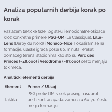
Analiza popularnih derbija korak po
korak
Razlažem taktičke faze, logistiku i emocionalne okidače
kroz konkretne primere:
PSG-OM
(Le Classique),
Lille-
Lens
(Derby du Nord) i
Monaco-Nice
. Fokusiram se na
formacije, ulaske igrača posle 60. minuta i efekat
domaćeg terena; stadionima kao što su
Parc des
Princes (~48.000)
i
Vélodrome (~67.000)
često menjaju
tok meča.
Analitički elementi derbija
Element
Primer / Uticaj
PSG protiv OM: visok presing nasuprot
Taktika
brzih kontranapada; zamena u 60-70′ često
menja formaciju.