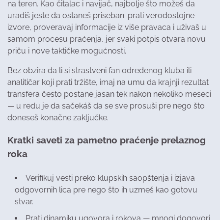
na teren. Kao čitalac i navijač, najbolje što možeš da
uradiš jeste da ostaneš priseban: prati verodostojne
izvore, proveravaj informacije iz više pravaca i uživaš u
samom procesu praćenja, jer svaki potpis otvara novu
priču i nove taktičke mogućnosti.
Bez obzira da li si strastveni fan određenog kluba ili
analitičar koji prati tržište, imaj na umu da krajnji rezultat
transfera često postane jasan tek nakon nekoliko meseci
— u redu je da sačekáš da se sve prosuši pre nego što
doneseš konačne zaključke.
Kratki saveti za pametno praćenje prelaznog
roka
Verifikuj vesti preko klupskih saopštenja i izjava
odgovornih lica pre nego što ih uzmeš kao gotovu
stvar.
Prati dinamiku ugovora i rokova — mnogi dogovori