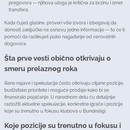
pregovora — njihova uloga je kritična za brzinu i smer
transfera.
Kada čuješ glasine, proveri više izvora i izbegavaj da
donosiš zaključke na osnovu jedne informacije — to će ti
pomoći da razlikuješ puko nagađanje od verovatnih
dogovora.
Šta prve vesti obično otkrivaju o
smeru prelaznog roka
Rane najave i spekulacije često otkrivaju ciljane pozicije,
budžetske prioritete i moguće prodaje kako bi se
finansiralo pojačanje. U narednom delu ću detaljnije
razložiti aktuelne spekulacije, konkretne igrače i pozicije
koje su trenutno u fokusu klubova u Bundesligi.
Koje pozicije su trenutno u fokusu i