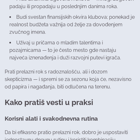
padaju ili propadaju u poslednjim danima roka.
Budi svestan finansijskih okvira klubova; ponekad je
realnost budžeta važnija od želje za dovođenjem
zvučnog imena.
Uživaj u pričama o mladim talentima i
pozajmicama — to je često mesto gde nastaju
najveća iznenađenja i duži razvojni putevi igrača.
Prati prelazni rok s radoznalošću, ali i dozom
skepticizma — i spremi se za sezonu koja će, nezavisno
od papira i nagađanja, biti odlučena na terenu.
Kako pratiš vesti u praksi
Korisni alati i svakodnevna rutina
Da bi efikasno pratio prelazni rok, dobro je uspostaviti
jednostavnu dnevnu rutinu i koristiti kombinaciju