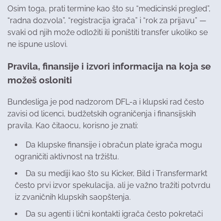
Osim toga, prati termine kao što su “medicinski pregled”,
“radna dozvola”, “registracija igrača” i “rok za prijavu” —
svaki od njih može odložiti ili poništiti transfer ukoliko se
ne ispune uslovi.
Pravila, finansije i izvori informacija na koja se
možeš osloniti
Bundesliga je pod nadzorom DFL-a i klupski rad često
zavisi od licenci, budžetskih ograničenja i finansijskih
pravila. Kao čitaocu, korisno je znati:
Da klupske finansije i obračun plate igrača mogu
ograničiti aktivnost na tržištu.
Da su mediji kao što su Kicker, Bild i Transfermarkt
često prvi izvor spekulacija, ali je važno tražiti potvrdu
iz zvaničnih klupskih saopštenja.
Da su agenti i lični kontakti igrača često pokretači