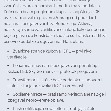
zvaničnih izvora, renomiranih medija i baza podataka.
Počni dan brzim pregledom klupskih saopštenja i DFL-
ove stranice, zatim proveri ažuriranja od pouzdanih
novinara specijalizovanih za Bundesligu. Aktiviraj
notifikacije samo za verifikovane naloge kako bi izbegao
bujicu glasina, a koristi baze kao što su Transfermarkt za
osnovne podatke o ugovorima i klauzulama.
Zvanične stranice klubova i DFL — prvi nivo
verifikacije.
Renomirani novinari i specijalizovani portali (npr.
Kicker, Bild, Sky Germany) — prate tok pregovora.
Transfermarkt i slične baze podataka — ugovorni
status, istorija prelazaka i tržišna vrednost.
Socijalne mreže — prati samo verifikovane naloge i
izbegavaj neproverene objave.
Push notifikacije i newsletteri — dobijaj sažete