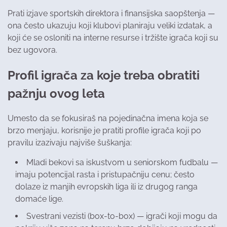
Prati izjave sportskih direktora i finansijska saopštenja —
ona često ukazuju koji klubovi planiraju veliki izdatak, a
koji će se osloniti na interne resurse i tržište igrača koji su
bez ugovora.
Profil igrača za koje treba obratiti
pažnju ovog leta
Umesto da se fokusiraš na pojedinačna imena koja se
brzo menjaju, korisnije je pratiti profile igrača koji po
pravilu izazivaju najviše šuškanja:
Mladi bekovi sa iskustvom u seniorskom fudbalu —
imaju potencijal rasta i pristupačniju cenu; često
dolaze iz manjih evropskih liga ili iz drugog ranga
domaće lige.
Svestrani vezisti (box-to-box) — igrači koji mogu da