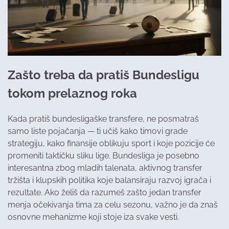
Zašto treba da pratiš Bundesligu
tokom prelaznog roka
Kada pratiš bundesligaške transfere, ne posmatraš
samo liste pojačanja — ti učiš kako timovi grade
strategiju, kako finansije oblikuju sport i koje pozicije će
promeniti taktičku sliku lige. Bundesliga je posebno
interesantna zbog mladih talenata, aktivnog transfer
tržišta i klupskih politika koje balansiraju razvoj igrača i
rezultate. Ako želiš da razumeš zašto jedan transfer
menja očekivanja tima za celu sezonu, važno je da znaš
osnovne mehanizme koji stoje iza svake vesti.