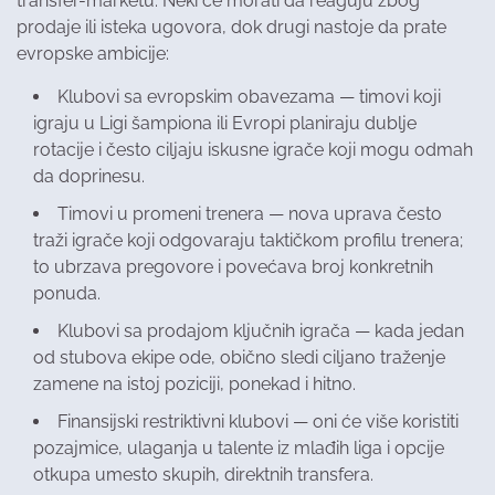
transfer-marketu. Neki će morati da reaguju zbog
prodaje ili isteka ugovora, dok drugi nastoje da prate
evropske ambicije:
Klubovi sa evropskim obavezama — timovi koji
igraju u Ligi šampiona ili Evropi planiraju dublje
rotacije i često ciljaju iskusne igrače koji mogu odmah
da doprinesu.
Timovi u promeni trenera — nova uprava često
traži igrače koji odgovaraju taktičkom profilu trenera;
to ubrzava pregovore i povećava broj konkretnih
ponuda.
Klubovi sa prodajom ključnih igrača — kada jedan
od stubova ekipe ode, obično sledi ciljano traženje
zamene na istoj poziciji, ponekad i hitno.
Finansijski restriktivni klubovi — oni će više koristiti
pozajmice, ulaganja u talente iz mlađih liga i opcije
otkupa umesto skupih, direktnih transfera.