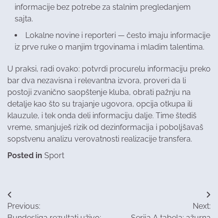
informacije bez potrebe za stalnim pregledanjem
sajta.
Lokalne novine i reporteri — često imaju informacije
iz prve ruke o manjim trgovinama i mladim talentima.
U praksi, radi ovako: potvrdi procurelu informaciju preko
bar dva nezavisna i relevantna izvora, proveri da li
postoji zvanično saopštenje kluba, obrati pažnju na
detalje kao što su trajanje ugovora, opcija otkupa ili
klauzule, i tek onda deli informaciju dalje. Time štediš
vreme, smanjuješ rizik od dezinformacija i poboljšavaš
sopstvenu analizu verovatnosti realizacije transfera.
Posted in
Sport
Post
Previous:
Next:
navigation
Bundesliga rezultati uživo:
Serija A tabela: ažurna