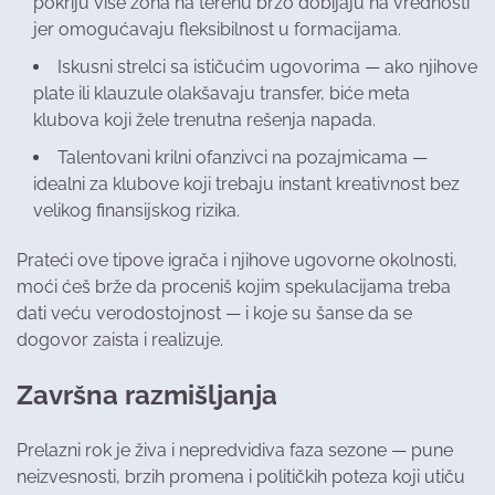
pokriju više zona na terenu brzo dobijaju na vrednosti
jer omogućavaju fleksibilnost u formacijama.
Iskusni strelci sa ističućim ugovorima — ako njihove
plate ili klauzule olakšavaju transfer, biće meta
klubova koji žele trenutna rešenja napada.
Talentovani krilni ofanzivci na pozajmicama —
idealni za klubove koji trebaju instant kreativnost bez
velikog finansijskog rizika.
Prateći ove tipove igrača i njihove ugovorne okolnosti,
moći ćeš brže da proceniš kojim spekulacijama treba
dati veću verodostojnost — i koje su šanse da se
dogovor zaista i realizuje.
Završna razmišljanja
Prelazni rok je živa i nepredvidiva faza sezone — pune
neizvesnosti, brzih promena i političkih poteza koji utiču