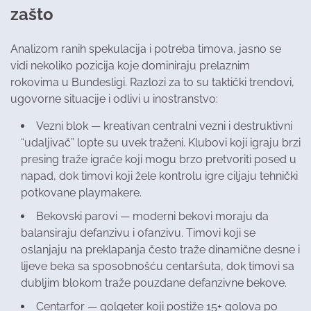
zašto
Analizom ranih spekulacija i potreba timova, jasno se
vidi nekoliko pozicija koje dominiraju prelaznim
rokovima u Bundesligi. Razlozi za to su taktički trendovi,
ugovorne situacije i odlivi u inostranstvo:
Vezni blok — kreativan centralni vezni i destruktivni
“udaljivač” lopte su uvek traženi. Klubovi koji igraju brzi
presing traže igrače koji mogu brzo pretvoriti posed u
napad, dok timovi koji žele kontrolu igre ciljaju tehnički
potkovane playmakere.
Bekovski parovi — moderni bekovi moraju da
balansiraju defanzivu i ofanzivu. Timovi koji se
oslanjaju na preklapanja često traže dinamične desne i
lijeve beka sa sposobnošću centaršuta, dok timovi sa
dubljim blokom traže pouzdane defanzivne bekove.
Centarfor — golgeter koji postiže 15+ golova po