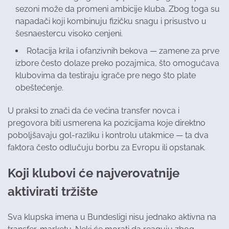
sezoni može da promeni ambicije kluba. Zbog toga su
napadači koji kombinuju fizičku snagu i prisustvo u
šesnaestercu visoko cenjeni.
Rotacija krila i ofanzivnih bekova — zamene za prve
izbore često dolaze preko pozajmica, što omogućava
klubovima da testiraju igrače pre nego što plate
obeštećenje.
U praksi to znači da će većina transfer novca i
pregovora biti usmerena ka pozicijama koje direktno
poboljšavaju gol-razliku i kontrolu utakmice — ta dva
faktora često odlučuju borbu za Evropu ili opstanak.
Koji klubovi će najverovatnije
aktivirati tržište
Sva klupska imena u Bundesligi nisu jednako aktivna na