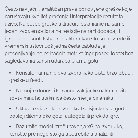
Često navijači ili analitičari prave ponovljene greške koje
narušavaju kvalitet praćenja i interpretacije rezultata
uživo. Najčešće greške uključuju oslanjanje na samo
jedan izvor, emocionalne reakcije na rani događaj, i
ignorisanje kontekstualnih faktora kao što su povrede ili
vremenski uslovi. Još jedna česta zabluda je
precenjivanje pojedinačnih metrika (npr. posed lopte) bez
sagledavanja šansi i udaraca prema golu.
Koristite najmanje dva izvora kako biste brzo izbacili
greške u feedu.
Nemojte donositi konačne zaključke nakon prvih
10–15 minuta; utakmica često menja dinamiku.
Uključite video-klipove ili kratke isječke kad god
postoji dilema oko gola, autogola ili prekida igre.
Razumite model izračunavanja xG na izvoru koji
koristite pre nego što ga upotrebite u analizi ili