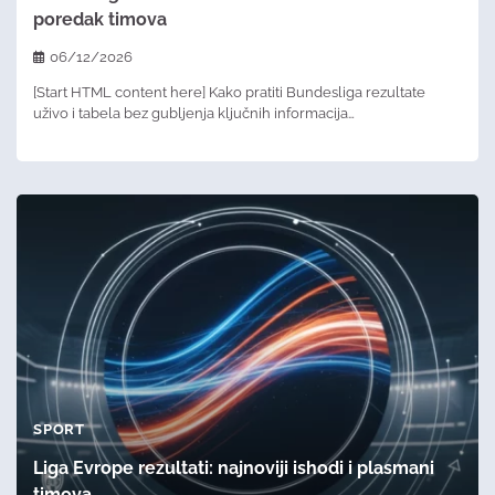
poredak timova
06/12/2026
[Start HTML content here] Kako pratiti Bundesliga rezultate
uživo i tabela bez gubljenja ključnih informacija…
SPORT
Liga Evrope rezultati: najnoviji ishodi i plasmani
timova