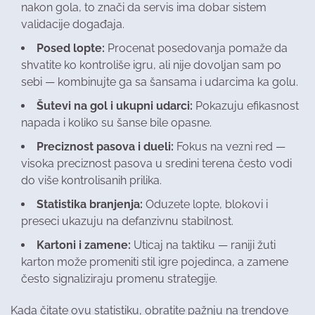
nakon gola, to znači da servis ima dobar sistem
validacije događaja.
Posed lopte:
Procenat posedovanja pomaže da
shvatite ko kontroliše igru, ali nije dovoljan sam po
sebi — kombinujte ga sa šansama i udarcima ka golu.
Šutevi na gol i ukupni udarci:
Pokazuju efikasnost
napada i koliko su šanse bile opasne.
Preciznost pasova i dueli:
Fokus na vezni red —
visoka preciznost pasova u sredini terena često vodi
do više kontrolisanih prilika.
Statistika branjenja:
Oduzete lopte, blokovi i
preseci ukazuju na defanzivnu stabilnost.
Kartoni i zamene:
Uticaj na taktiku — raniji žuti
karton može promeniti stil igre pojedinca, a zamene
često signaliziraju promenu strategije.
Kada čitate ovu statistiku, obratite pažnju na trendove