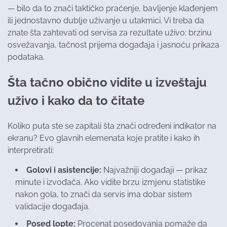
— bilo da to znači taktičko praćenje, bavljenje klađenjem
ili jednostavno dublje uživanje u utakmici. Vi treba da
znate šta zahtevati od servisa za rezultate uživo: brzinu
osvežavanja, tačnost prijema događaja i jasnoću prikaza
podataka.
Šta tačno obično vidite u izveštaju
uživo i kako da to čitate
Koliko puta ste se zapitali šta znači određeni indikator na
ekranu? Evo glavnih elemenata koje pratite i kako ih
interpretirati:
Golovi i asistencije:
Najvažniji događaji — prikaz
minute i izvođača. Ako vidite brzu izmjenu statistike
nakon gola, to znači da servis ima dobar sistem
validacije događaja.
Posed lopte:
Procenat posedovanja pomaže da