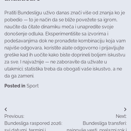
Pratiti Bundesligu uživo danas znači više od znanja ko je
pobedio — to je način da se bliže povežete sa igrom,
naučite da čitate dinamiku meča i unapredite svoje
donošenje odluka. Eksperimentišite sa izvorima i
podešavanjima dok ne pronađete kombinaciju koja vam
najviše odgovara, koristite alate odgovorno i prijavljujte
greške kad ih uočite kako biste doprineli boljem iskustvu
za sve. I najvažnije — ne zaboravite da uživate u
utakmici; statistika treba da obogati vaše iskustvo, a ne
da ga zameni.
Posted in
Sport
Post
Previous:
Next:
navigation
Bundesliga raspored 2026:
Bundesliga transferi:
svi datumi, termini i
najnovije vesti, prelazni rok i