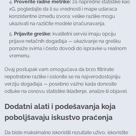
Proverite radne metrike:
za napredne statistike kao
xG, pogledajte da li su vrednosti i mape udaraca
konzistentne između izvora; velike razlike mogu
ukazivati na različite modele izračunavanja.
Prijavite greške:
kvalitetni servisi imaju opciju
prijave netačnih događaja — ukazivanje na grešku
pomaže svima i često dovodi do ispravke u realnom
vremenu.
Ovaj postupak vam omogućava da brzo filtrirate
nepotrebne razlike i oslonite se na najverodostojniju
verziju događaja — posebno važno kada donosite
odluke na osnovu statistike (klađenje, analize ili objave).
Dodatni alati i podešavanja koja
poboljšavaju iskustvo praćenja
Da biste maksimalno iskoristili rezultate uživo, iskoristite