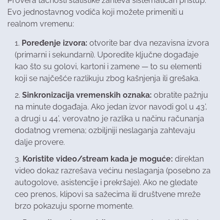
Provera tačnosti statistike zahteva sistematičan pristup.
Evo jednostavnog vodiča koji možete primeniti u
realnom vremenu:
Poređenje izvora:
otvorite bar dva nezavisna izvora
(primarni i sekundarni). Uporedite ključne događaje
kao što su golovi, kartoni i zamene — to su elementi
koji se najčešće razlikuju zbog kašnjenja ili grešaka.
Sinkronizacija vremenskih oznaka:
obratite pažnju
na minute događaja. Ako jedan izvor navodi gol u 43’,
a drugi u 44’, verovatno je razlika u načinu računanja
dodatnog vremena; ozbiljniji neslaganja zahtevaju
dalje provere.
Koristite video/stream kada je moguće:
direktan
video dokaz razrešava većinu neslaganja (posebno za
autogolove, asistencije i prekršaje). Ako ne gledate
ceo prenos, klipovi sa sažecima ili društvene mreže
brzo pokazuju sporne momente.