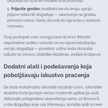
ukazivati na različite modele izračunavanja.
Prijavite greške:
kvalitetni servisi imaju opciju
prijave netačnih događaja — ukazivanje na grešku
pomaže svima i često dovodi do ispravke u realnom
vremenu.
Ovaj postupak vam omogućava da brzo filtrirate
nepotrebne razlike i oslonite se na najverodostojniju
verziju događaja — posebno važno kada donosite
odluke na osnovu statistike (klađenje, analize ili objave).
Dodatni alati i podešavanja koja
poboljšavaju iskustvo praćenja
Da biste maksimalno iskoristili rezultate uživo, iskoristite
dodatne funkcije koje većina modernih aplikacija nudi.
Aktivirajte prilagođena obaveštenja samo za timove ili
vrste događaja koje vas interesuju, koristite split-screen