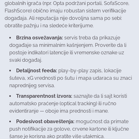
globalnih igrača (npr. Opta podržani portali, SofaScore,
FlashScore) obično imaju robustan sistem verifikacije
događaja. Ali reputacija nije dovoljna sama po sebi:
obratite pažnju i na sledeće kriterijume.
Brzina osvežavanja:
servis treba da prikazuje
događaje sa minimalnim kašnjenjem. Proverite da li
postoje indikatori latencije ili vremenske oznake uz
svaki događaj.
Detaljnost feeda:
play-by-play zapis, lokacije
šuteva, xG vrednosti po šutu i mapa udaraca su znaci
naprednijeg servisa.
Transparentnost izvora:
saznajte da li sajt koristi
automatsko praćenje (optical tracking) ili ručno
evidentiranje — oboje ima prednosti i mane.
Podesivost obaveštenja:
mogućnost da primate
push notifikacije za golove, crvene kartone ili ključne
šanse je korisna ako pratite više utakmica.