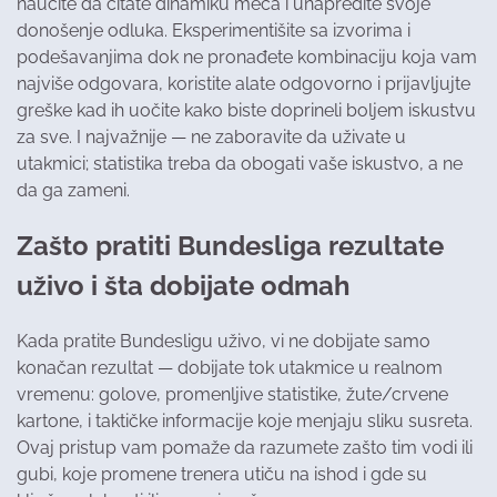
naučite da čitate dinamiku meča i unapredite svoje
donošenje odluka. Eksperimentišite sa izvorima i
podešavanjima dok ne pronađete kombinaciju koja vam
najviše odgovara, koristite alate odgovorno i prijavljujte
greške kad ih uočite kako biste doprineli boljem iskustvu
za sve. I najvažnije — ne zaboravite da uživate u
utakmici; statistika treba da obogati vaše iskustvo, a ne
da ga zameni.
Zašto pratiti Bundesliga rezultate
uživo i šta dobijate odmah
Kada pratite Bundesligu uživo, vi ne dobijate samo
konačan rezultat — dobijate tok utakmice u realnom
vremenu: golove, promenljive statistike, žute/crvene
kartone, i taktičke informacije koje menjaju sliku susreta.
Ovaj pristup vam pomaže da razumete zašto tim vodi ili
gubi, koje promene trenera utiču na ishod i gde su