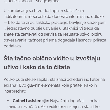
ključne slabosti ili snage igrača.
U kombinaciji sa brzo dostupnim statističkim
indikatorima, moći ćete da donosite informisane odluke
— bilo da to znači taktičko praćenje, bavljenje klađenjem
ili jednostavno dublje uživanje u utakmici. Vi treba da
znate šta zahtevati od servisa za rezultate uživo: brzinu
osvežavanja, tačnost prijema događaja i jasnoću prikaza
podataka.
Šta tačno obično vidite u izveštaju
uživo i kako da to čitate
Koliko puta ste se zapitali šta znači određeni indikator na
ekranu? Evo glavnih elemenata koje pratite i kako ih
interpretirati:
Golovi i asistencije:
Najvažniji događaji — prikaz
minute i izvođača. Ako vidite brzu izmjenu statistike