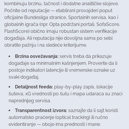
kombinuju brzinu, tačnost i dodatne analitičke slojeve.
Počnite od reputacije — etablirani provajderi poput
oficijalne Bundesliga stranice, Sportalnih servisa, kao i
globalnih igrača (npr. Opta podržani portali, SofaScore,
FlashScore) obično imaju robustan sistem verifikacije
događaja. Ali reputacija nije dovoljna sama po sebi:
obratite pažnju i na sledeće kriterijume.
Brzina osvežavanja:
servis treba da prikazuje
događaje sa minimalnim kašnjenjem. Proverite da li
postoje indikatori latencije ili vremenske oznake uz
svaki događaj.
Detaljnost feeda:
play-by-play zapis, lokacije
šuteva, xG vrednosti po šutu i mapa udaraca su znaci
naprednijeg servisa.
Transparentnost izvora:
saznajte da li sajt koristi
automatsko praćenje (optical tracking) ili ručno
evidentiranje — oboje ima prednosti i mane.