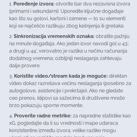
Poređenje izvora:
otvorite bar dva nezavisna izvora
(primarni i sekundarni). Uporedite ključne događaje
kao što su golovi, kartoni i zamene — to su elementi
koji se najčešće razlikuju zbog kašnjenja ili grešaka.
Sinkronizacija vremenskih oznaka:
obratite pažnju
na minute događaja. Ako jedan izvor navodi gol u 43’,
a drugi u 44’, verovatno je razlika u načinu računanja
dodatnog vremena; ozbiljniji neslaganja zahtevaju
dalje provere.
Koristite video/stream kada je moguće:
direktan
video dokaz razrešava većinu neslaganja (posebno za
autogolove, asistencije i prekršaje). Ako ne gledate
ceo prenos, klipovi sa sažecima ili društvene mreže
brzo pokazuju sporne momente.
Proverite radne metrike:
za napredne statistike kao
xG, pogledajte da li su vrednosti i mape udaraca
konzistentne između izvora; velike razlike mogu