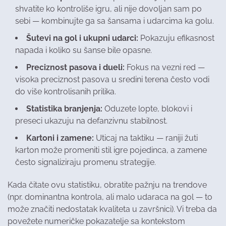
shvatite ko kontroliše igru, ali nije dovoljan sam po
sebi — kombinujte ga sa šansama i udarcima ka golu.
Šutevi na gol i ukupni udarci:
Pokazuju efikasnost
napada i koliko su šanse bile opasne.
Preciznost pasova i dueli:
Fokus na vezni red —
visoka preciznost pasova u sredini terena često vodi
do više kontrolisanih prilika.
Statistika branjenja:
Oduzete lopte, blokovi i
preseci ukazuju na defanzivnu stabilnost.
Kartoni i zamene:
Uticaj na taktiku — raniji žuti
karton može promeniti stil igre pojedinca, a zamene
često signaliziraju promenu strategije.
Kada čitate ovu statistiku, obratite pažnju na trendove
(npr. dominantna kontrola, ali malo udaraca na gol — to
može značiti nedostatak kvaliteta u završnici). Vi treba da
povežete numeričke pokazatelje sa kontekstom