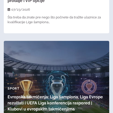
prodaje i VIP opcije
07/23/2026
Šta treba da znate pre nego što počnete da tražite ulaznice za
kvalifikacije Lige šampiona…
SPORT
Evropska takmičenja: Liga šampiona, Liga Evrope
rezultati i UEFA Liga konferencija raspored |
Klubovi u evropskim takmičenjima