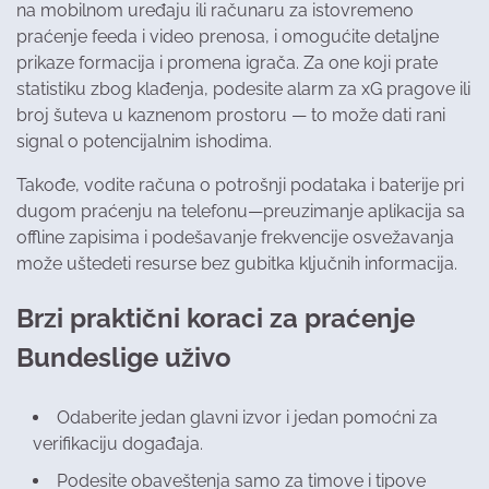
na mobilnom uređaju ili računaru za istovremeno
praćenje feeda i video prenosa, i omogućite detaljne
prikaze formacija i promena igrača. Za one koji prate
statistiku zbog klađenja, podesite alarm za xG pragove ili
broj šuteva u kaznenom prostoru — to može dati rani
signal o potencijalnim ishodima.
Takođe, vodite računa o potrošnji podataka i baterije pri
dugom praćenju na telefonu—preuzimanje aplikacija sa
offline zapisima i podešavanje frekvencije osvežavanja
može uštedeti resurse bez gubitka ključnih informacija.
Brzi praktični koraci za praćenje
Bundeslige uživo
Odaberite jedan glavni izvor i jedan pomoćni za
verifikaciju događaja.
Podesite obaveštenja samo za timove i tipove