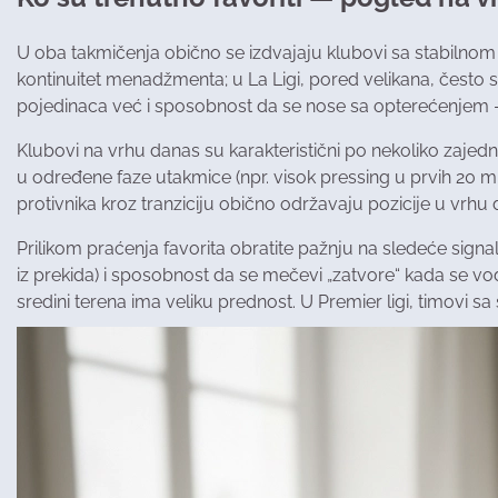
U oba takmičenja obično se izdvajaju klubovi sa stabilnom i
kontinuitet menadžmenta; u La Ligi, pored velikana, često se 
pojedinaca već i sposobnost da se nosе sa opterećenjem — 
Klubovi na vrhu danas su karakteristični po nekoliko zajedni
u određene faze utakmice (npr. visok pressing u prvih 20 mi
protivnika kroz tranziciju obično održavaju pozicije u vrhu
Prilikom praćenja favorita obratite pažnju na sledeće signale
iz prekida) i sposobnost da se mečevi „zatvore“ kada se vod
sredini terena ima veliku prednost. U Premier ligi, timovi s