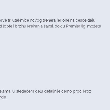
prve tri utakmice novog trenera jer one najčešće daju
 lopte i brzinu kreiranja šansi, dok u Premier ligi možete
belama. U sledećem delu detaljnije ćemo proći kroz
nde.