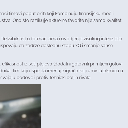
nači timovi poput onih koji kombinuju finansijsku moć i
stva. Ono što razlikuje aktuelne favorite nije samo kvalitet
 fleksibilnost u formacijama i uvodjenje visokog intenziteta
ji uspevaju da zadrže doslednu stopu xG i smanje šanse
fikasnost iz set-plejeva (dodatni golovi ili primljeni golovi
dnika, tim koji uspe da imenuje igrača koji umiri utakmicu u
vajaju bodove i protiv tehnički boljih rivala.