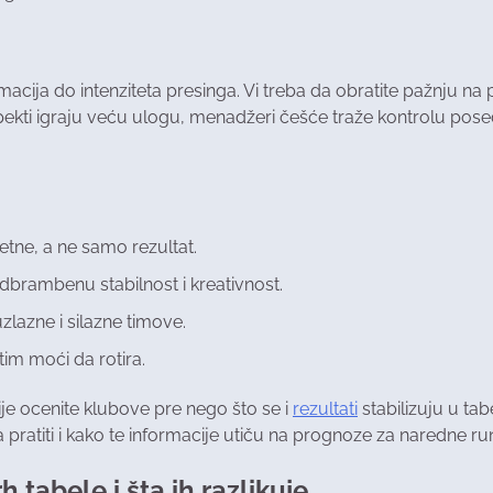
cija do intenziteta presinga. Vi treba da obratite pažnju na 
spekti igraju veću ulogu, menadžeri češće traže kontrolu posed
etne, a ne samo rezultat.
dbrambenu stabilnost i kreativnost.
zlazne i silazne timove.
tim moći da rotira.
 ocenite klubove pre nego što se i
rezultati
stabilizuju u ta
 pratiti i kako te informacije utiču na prognoze za naredne ru
 tabele i šta ih razlikuje