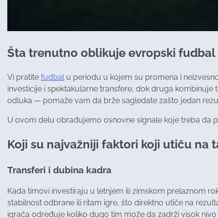
Šta trenutno oblikuje evropski fudbal i
Vi pratite
fudbal
u periodu u kojem su promena i neizvesnost s
investicije i spektakularne transfere, dok druga kombinuje 
odluka — pomaže vam da brže sagledate zašto jedan rezul
U ovom delu obrađujemo osnovne signale koje treba da prati
Koji su najvažniji faktori koji utiču na
Transferi i dubina kadra
Kada timovi investiraju u letnjem ili zimskom prelaznom rok
stabilnost odbrane ili ritam igre, što direktno utiče na rez
igrača određuje koliko dugo tim može da zadrži visok nivo 