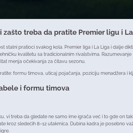
 zašto treba da pratite Premier ligu i L
talni pratioci svakog kola. Premier liga i La Liga i dalje dikt
tehničku kvalitetu sa tradicionalnim rivalstvima. Razumevanje 
tat menja očekivanja za čitavu sezonu.
te: formu timova, uticaj pojačanja, poziciju menadžera i klju
 tabele i formu timova
u, vi treba da gledate ne samo ime igrača već i to gde on takt
ultate kroz sledećih 8–12 utakmica. Dubina kadra je posebno važ
igre.