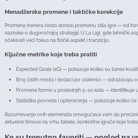
Menadžerske promene i taktičke korekcije
Promena trenera često donosi promenu stila igre — od forma
naznake o dugoročnijoj strategiji. U La Ligi, gde tehnički a
očekivati veći fokus na fizički aspekt i tranziciju.
Ključne metrike koje treba pratiti
Expected Goals (xG) — pokazuje koliko su šanse kvalit
Broj čistih mreža i dodaci po utakmici — odražavaju o
Promena forme u poslednjih 5–10 kola — identifikuje u
Statistika povreda i opterećenja — pokazuje koliko će 
Razumevanje ovih elemenata omogućava vam da preciznije
aktuelne timove na vrhu tabele, konkretne igrače koje treba
Ko su trenutno favoriti — pogled na vrh