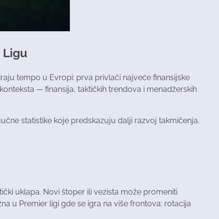
a Ligu
iraju tempo u Evropi: prva privlači najveće finansijske
konteksta — finansija, taktičkih trendova i menadžerskih
čne statistike koje predskazuju dalji razvoj takmičenja.
ički uklapa. Novi štoper ili vezista može promeniti
na u Premier ligi gde se igra na više frontova: rotacija