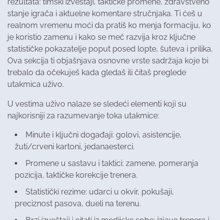
rezultata: timski izveštaji, taktičke promene, zdravstveno
stanje igrača i aktuelne komentare stručnjaka. Ti ćeš u
realnom vremenu moći da pratiš ko menja formaciju, ko
je koristio zamenu i kako se meč razvija kroz ključne
statističke pokazatelje poput posed lopte, šuteva i prilika.
Ova sekcija ti objašnjava osnovne vrste sadržaja koje bi
trebalo da očekuješ kada gledaš ili čitaš preglede
utakmica uživo.
U vestima uživo nalaze se sledeći elementi koji su
najkorisniji za razumevanje toka utakmice:
Minute i ključni događaji: golovi, asistencije,
žuti/crveni kartoni, jedanaesterci.
Promene u sastavu i taktici: zamene, pomeranja
pozicija, taktičke korekcije trenera.
Statistički rezime: udarci u okvir, pokušaji,
preciznost pasova, dueli na terenu.