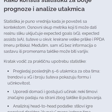
prognoze i analize utakmica
Statistika je puno vrednija kada je povežeš sa
kontekstom. Osnovni skup metrika koji ti može dati
realnu sliku uključuje expected goals (xG), expected
assists (xA), šuteve u okvir, kreirane velike prilike i PPDA
(meru pritiska). Međutim, sam xG bez informacija o
sastavu ili promenama taktike može biti varljiv.
Kratak vodič za praktičnu upotrebu statistike:
Pregledaj poslednjih 5–6 utakmica za oba tima:
trendovi u xG i broju šuteva pokazuju formu i
učinkovitost.
Uporedi domaći i gostujući učinak: neki timovi
značajno padaju na strani zbog taktike ili putovanja.
Analiziraj head-to-head podatke: stilovi igre