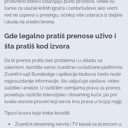
protivnički bekovi ostavljaju puno prostora, velike su
šanse za ulazak krilnih igrača i centaršuteve; ako vezni
red ne uspeva u presingu, očekuj više udaraca iz daljine
i duela na sredini terena.
Gde legalno pratiš prenose uživo i
šta pratiš kod izvora
Da bi prenos pratio bez problema i u skladu sa
zakonom, koristite samo zvanične i ovlašćene platforme.
Zvanični sajt Bundeslige i aplikacije klubova često nude
najpouzdanije informacije, što uključuje sastave, video
sažetke i analize. U različitim zemljama prava za prenos
poseduju različite televizijske i streaming kuće, pa pre
svake sezone proveri koji servis ima prava u tvojoj regiji.
Tipovi izvora koje treba koristiti:
Zvanični streaming servisi i TV kanali sa licencom u