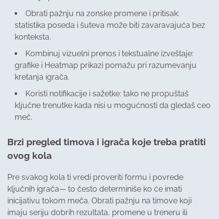
Obrati pažnju na zonske promene i pritisak:
statistika poseda i šuteva može biti zavaravajuća bez
konteksta.
Kombinuj vizuelni prenos i tekstualne izveštaje:
grafike i Heatmap prikazi pomažu pri razumevanju
kretanja igrača.
Koristi notifikacije i sažetke: tako ne propuštaš
ključne trenutke kada nisi u mogućnosti da gledaš ceo
meč.
Brzi pregled timova i igrača koje treba pratiti
ovog kola
Pre svakog kola ti vredi proveriti formu i povrede
ključnih igrača— to često determiniše ko će imati
inicijativu tokom meča. Obrati pažnju na timove koji
imaju seriju dobrih rezultata, promene u treneru ili