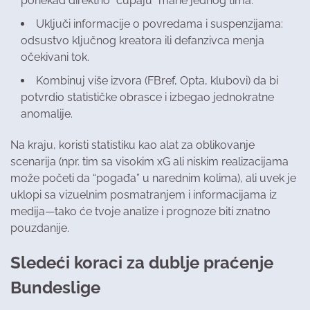
ponekad direktno “čupaju” mane jednog tima.
Uključi informacije o povredama i suspenzijama:
odsustvo ključnog kreatora ili defanzivca menja
očekivani tok.
Kombinuj više izvora (FBref, Opta, klubovi) da bi
potvrdio statističke obrasce i izbegao jednokratne
anomalije.
Na kraju, koristi statistiku kao alat za oblikovanje
scenarija (npr. tim sa visokim xG ali niskim realizacijama
može početi da “pogađa” u narednim kolima), ali uvek je
uklopi sa vizuelnim posmatranjem i informacijama iz
medija—tako će tvoje analize i prognoze biti znatno
pouzdanije.
Sledeći koraci za dublje praćenje
Bundeslige