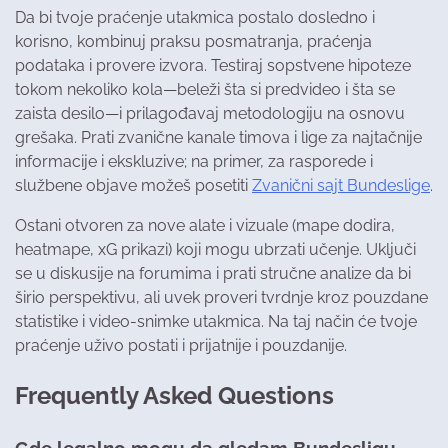
Da bi tvoje praćenje utakmica postalo dosledno i
korisno, kombinuј praksu posmatranja, praćenja
podataka i provere izvora. Testiraj sopstvene hipoteze
tokom nekoliko kola—beleži šta si predvideo i šta se
zaista desilo—i prilagođavaj metodologiju na osnovu
grešaka. Prati zvanične kanale timova i lige za najtačnije
informacije i ekskluzive; na primer, za rasporede i
službene objave možeš posetiti
Zvanični sajt Bundeslige
.
Ostani otvoren za nove alate i vizuale (mape dodira,
heatmape, xG prikazi) koji mogu ubrzati učenje. Uključi
se u diskusije na forumima i prati stručne analize da bi
širio perspektivu, ali uvek proveri tvrdnje kroz pouzdane
statistike i video-snimke utakmica. Na taj način će tvoje
praćenje uživo postati i prijatnije i pouzdanije.
Frequently Asked Questions
Gde legalno mogu da gledam Bundesligu