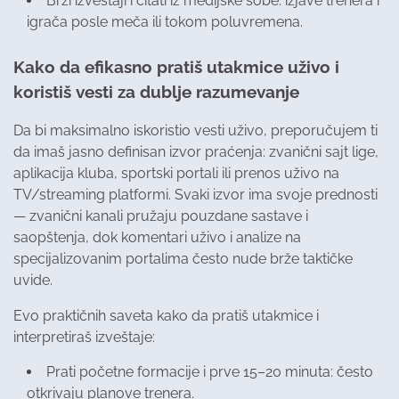
Brzi izveštaji i citati iz medijske sobe: izjave trenera i
igrača posle meča ili tokom poluvremena.
Kako da efikasno pratiš utakmice uživo i
koristiš vesti za dublje razumevanje
Da bi maksimalno iskoristio vesti uživo, preporučujem ti
da imaš jasno definisan izvor praćenja: zvanični sajt lige,
aplikacija kluba, sportski portali ili prenos uživo na
TV/streaming platformi. Svaki izvor ima svoje prednosti
— zvanični kanali pružaju pouzdane sastave i
saopštenja, dok komentari uživo i analize na
specijalizovanim portalima često nude brže taktičke
uvide.
Evo praktičnih saveta kako da pratiš utakmice i
interpretiraš izveštaje:
Prati početne formacije i prve 15–20 minuta: često
otkrivaju planove trenera.