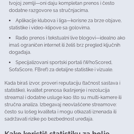
tvojoj zemlji—oni daju kompletan prenos i često
dodatne razgovore sa stručnjacima.
Aplikacije klubova i liga—korisne za brze objave,
statistike i video-klipove sa golovima.
Radio prenos i tekstualni live blogovi—idealno ako
imaš ograničen internet ili želiš brz pregled ključnih
događaja.
Specijalizovani sportski portali (WhoScored,
SofaScore, FBref) za detaljne statistike i vizuale.
Kada biraš izvor, proveri reputaciju (tačnost sastava i
statistike), kvalitet prenosa (kašnjenje i rezolucija
streama) i dodatne usluge kao što su multi-kamere ili
stručna analiza. Izbegavaj neovlašćene streamove:
često su lošeg kvaliteta i mogu otkazati iznenada ili
sadržavati rizike po bezbednost uređaja.
Kako koristiš statistiku za bolje