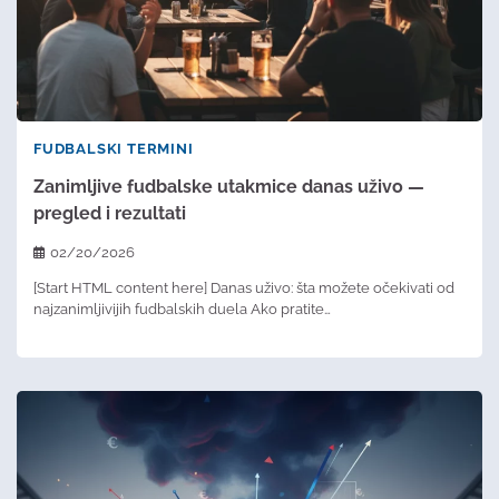
FUDBALSKI TERMINI
Zanimljive fudbalske utakmice danas uživo —
pregled i rezultati
02/20/2026
[Start HTML content here] Danas uživo: šta možete očekivati od
najzanimljivijih fudbalskih duela Ako pratite…