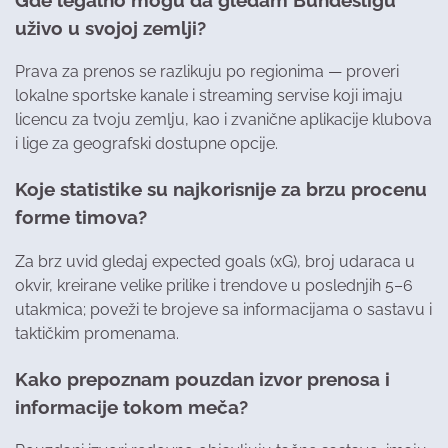
uživo u svojoj zemlji?
Prava za prenos se razlikuju po regionima — proveri
lokalne sportske kanale i streaming servise koji imaju
licencu za tvoju zemlju, kao i zvanične aplikacije klubova
i lige za geografski dostupne opcije.
Koje statistike su najkorisnije za brzu procenu
forme timova?
Za brz uvid gledaj expected goals (xG), broj udaraca u
okvir, kreirane velike prilike i trendove u poslednjih 5–6
utakmica; poveži te brojeve sa informacijama o sastavu i
taktičkim promenama.
Kako prepoznam pouzdan izvor prenosa i
informacije tokom meča?