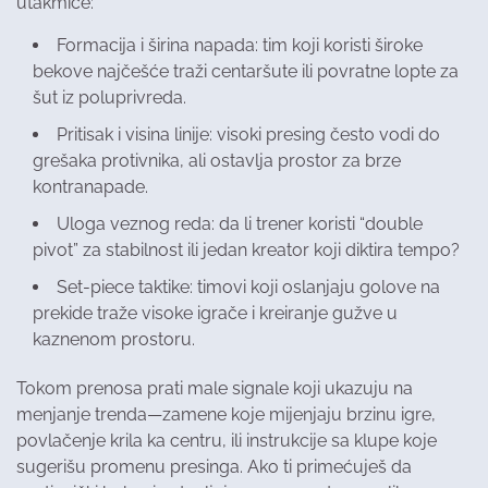
utakmice:
Formacija i širina napada: tim koji koristi široke
bekove najčešće traži centaršute ili povratne lopte za
šut iz poluprivreda.
Pritisak i visina linije: visoki presing često vodi do
grešaka protivnika, ali ostavlja prostor za brze
kontranapade.
Uloga veznog reda: da li trener koristi “double
pivot” za stabilnost ili jedan kreator koji diktira tempo?
Set-piece taktikе: timovi koji oslanjaju golove na
prekide traže visoke igrače i kreiranje gužve u
kaznenom prostoru.
Tokom prenosa prati male signale koji ukazuju na
menjanje trenda—zamene koje mijenjaju brzinu igre,
povlačenje krila ka centru, ili instrukcije sa klupe koje
sugerišu promenu presinga. Ako ti primećuješ da