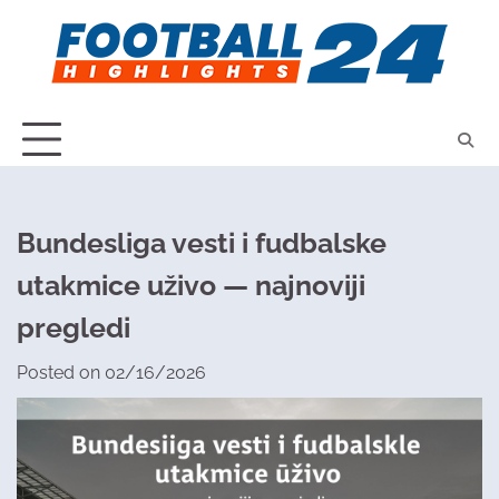
Skip
to
content
Bundesliga vesti i fudbalske
utakmice uživo — najnoviji
pregledi
Posted on
02/16/2026