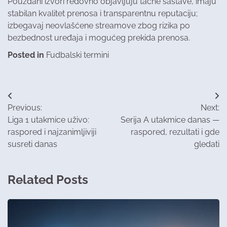
Pouzdani izvori redovno objavljuju tačne sastave, imaju
stabilan kvalitet prenosa i transparentnu reputaciju;
izbegavaj neovlašćene streamove zbog rizika po
bezbednost uređaja i mogućeg prekida prenosa.
Posted in
Fudbalski termini
Post
Previous:
Next:
navigation
Liga 1 utakmice uživo:
Serija A utakmice danas —
raspored i najzanimljiviji
raspored, rezultati i gde
susreti danas
gledati
Related Posts