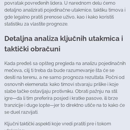
povratak povređenih lidera. U narednom delu ćemo
detaljno analizirati pojedinačne utakmice, taktiku timova i
gde legalno pratiš prenose uživo, kao i kako koristiš
statistiku za vlastite prognoze.
Detaljna analiza ključnih utakmica i
taktički obračuni
Kada pređeš sa opšteg pregleda na analizu pojedinačnih
mečeva, cilj ti treba da bude razumevanje šta će se
desiti na terenu, a ne samo prognoza rezultata. Počni od
osnovnih elemenata: kako timovi stvaraju prilike i koje
slabe tačke ostavljaju protivniku. Obrati pažnju na stil
igre—da li tim preferira posjed i kratke pasove, ili brze
tranzicije i duge lopte—jer to direktno utiče na to kako će
se duel razvijati.
Ključni taktički aspekti koje vredi pratiti pre i tokom