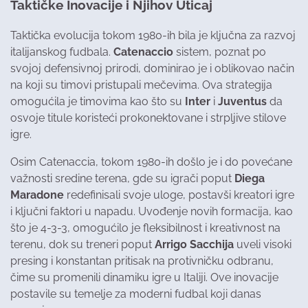
Taktičke Inovacije i Njihov Uticaj
Taktička evolucija tokom 1980-ih bila je ključna za razvoj
italijanskog fudbala.
Catenaccio
sistem, poznat po
svojoj defensivnoj prirodi, dominirao je i oblikovao način
na koji su timovi pristupali mečevima. Ova strategija
omogućila je timovima kao što su
Inter
i
Juventus
da
osvoje titule koristeći prokonektovane i strpljive stilove
igre.
Osim Catenaccia, tokom 1980-ih došlo je i do povećane
važnosti sredine terena, gde su igrači poput
Diega
Maradone
redefinisali svoje uloge, postavši kreatori igre
i ključni faktori u napadu. Uvođenje novih formacija, kao
što je 4-3-3, omogućilo je fleksibilnost i kreativnost na
terenu, dok su treneri poput
Arrigo Sacchija
uveli visoki
presing i konstantan pritisak na protivničku odbranu,
čime su promenili dinamiku igre u Italiji. Ove inovacije
postavile su temelje za moderni fudbal koji danas