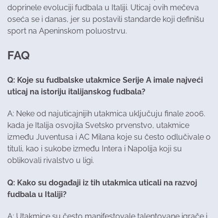
doprinele evoluciji fudbala u Italiji. Uticaj ovih mečeva
oseća se i danas, jer su postavili standarde koji definišu
sport na Apeninskom poluostrvu.
FAQ
Q: Koje su fudbalske utakmice Serije A imale najveći
uticaj na istoriju italijanskog fudbala?
A: Neke od najuticajnijih utakmica uključuju finale 2006.
kada je Italija osvojila Svetsko prvenstvo, utakmice
između Juventusa i AC Milana koje su često odlučivale o
tituli, kao i sukobe između Intera i Napolija koji su
oblikovali rivalstvo u ligi.
Q: Kako su događaji iz tih utakmica uticali na razvoj
fudbala u Italiji?
A: Utakmice su često manifestovale talentovane igrače i