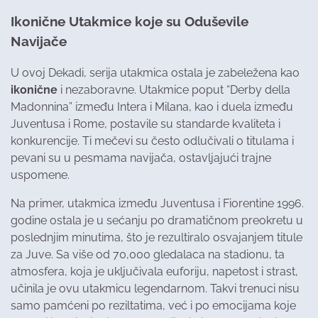
Ikonične Utakmice koje su Oduševile
Navijače
U ovoj Dekadi, serija utakmica ostala je zabeležena kao
ikonične
i nezaboravne. Utakmice poput “Derby della
Madonnina” između Intera i Milana, kao i duela između
Juventusa i Rome, postavile su standarde kvaliteta i
konkurencije. Ti mečevi su često odlučivali o titulama i
pevani su u pesmama navijača, ostavljajući trajne
uspomene.
Na primer, utakmica između Juventusa i Fiorentine 1996.
godine ostala je u sećanju po dramatičnom preokretu u
poslednjim minutima, što je rezultiralo osvajanjem titule
za Juve. Sa više od 70,000 gledalaca na stadionu, ta
atmosfera, koja je uključivala euforiju, napetost i strast,
učinila je ovu utakmicu legendarnom. Takvi trenuci nisu
samo pamćeni po reziltatima, već i po emocijama koje