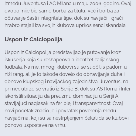
između Juventusa i AC Milana u maju 2006. godine. Ovaj
dvoboj nije bio samo borba za titulu, već i borba za
očuvanje časti i integriteta lige, dok su navijači i igrači
hrabro stajali iza svojih klubova uprkos senci skandala.
Uspon iz Calciopolija
Uspon iz Calciopolija predstavljao je putovanje kroz
iskušenja koja su reshapeovala identitet italijanskog
fudbala. Naime, mnogi klubovi su se suočili s padom u
niži rang, ali je to takođe dovelo do obnavljanja duha i
obnove klupskog i navijačkog zajedništva. Juventus, na
primer, ubrzo se vratio iz Serije B, dok su AS Roma i Inter
iskoristili situaciju da preuzmu dominaciju u Seriji A,
stavljajući naglasak na fer plej i transparentnost. Ovaj
novi početak značio je i povratak poverenja među
navijačima, koji su sa nestrpljenjem čekali da se klubovi
ponovo uspostave na vrhu.