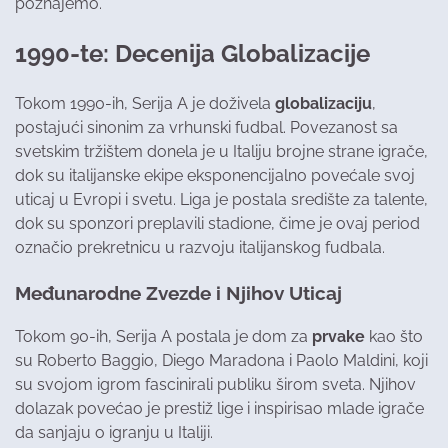
poznajemo.
1990-te: Decenija Globalizacije
Tokom 1990-ih, Serija A je doživela
globalizaciju
,
postajući sinonim za vrhunski fudbal. Povezanost sa
svetskim tržištem donela je u Italiju brojne strane igrače,
dok su italijanske ekipe eksponencijalno povećale svoj
uticaj u Evropi i svetu. Liga je postala središte za talente,
dok su sponzori preplavili stadione, čime je ovaj period
označio prekretnicu u razvoju italijanskog fudbala.
Međunarodne Zvezde i Njihov Uticaj
Tokom 90-ih, Serija A postala je dom za
prvake
kao što
su Roberto Baggio, Diego Maradona i Paolo Maldini, koji
su svojom igrom fascinirali publiku širom sveta. Njihov
dolazak povećao je prestiž lige i inspirisao mlade igrače
da sanjaju o igranju u Italiji.