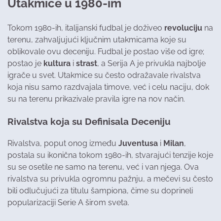
Utakmice u 1980-im
Tokom 1980-ih, italijanski fudbal je doživeo
revoluciju
na
terenu, zahvaljujući ključnim utakmicama koje su
oblikovale ovu deceniju. Fudbal je postao više od igre;
postao je
kultura
i
strast
, a Serija A je privukla najbolje
igrače u svet. Utakmice su često odražavale rivalstva
koja nisu samo razdvajala timove, već i celu naciju, dok
su na terenu prikazivale pravila igre na nov način.
Rivalstva koja su Definisala Deceniju
Rivalstva, poput onog između
Juventusa
i
Milan
,
postala su ikonična tokom 1980-ih, stvarajući tenzije koje
su se osetile ne samo na terenu, već i van njega. Ova
rivalstva su privukla ogromnu pažnju, a mečevi su često
bili odlučujući za titulu šampiona, čime su doprineli
popularizaciji Serie A širom sveta.