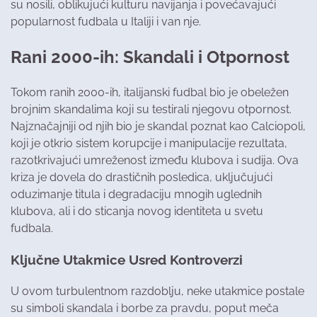
su nosili, oblikujući kulturu navijanja i povećavajući
popularnost fudbala u Italiji i van nje.
Rani 2000-ih: Skandali i Otpornost
Tokom ranih 2000-ih, italijanski fudbal bio je obeležen
brojnim skandalima koji su testirali njegovu otpornost.
Najznačajniji od njih bio je skandal poznat kao Calciopoli,
koji je otkrio sistem korupcije i manipulacije rezultata,
razotkrivajući umreženost između klubova i sudija. Ova
kriza je dovela do drastičnih posledica, uključujući
oduzimanje titula i degradaciju mnogih uglednih
klubova, ali i do sticanja novog identiteta u svetu
fudbala.
Ključne Utakmice Usred Kontroverzi
U ovom turbulentnom razdoblju, neke utakmice postale
su simboli skandala i borbe za pravdu, poput meča