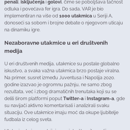
penali
,
isključenja
i
golovi
, čime se poboljšava tačnost
odluka i povećava fer igra. Do sada, VAR je bio
implementiran na više od
1000 utakmica
u Seriji A,
donoseći sa sobom i brojne debate o njegovom uticaju
na dinamiku igre.
Nezaboravne utakmice u eri društvenih
medija
U eri društvenih medija, utakmice su postale globalno
iskustvo, a svaka važna utakmica brzo postaje viralna.
Na primer, susret između Juventusa i Napolija 2020.
godine izazvao je ogromnu pažnju, ne samo zbog
rezultata, već i zbog dramatičnih trenutaka koji su se
delili širom platformi poput
Twitter-a
i
Instagram-a
, gde
su navijači aktivno komentarisali i analizirali svaku
situaciju. Ove utakmice imaju moć da okupe ljubitelje
fudbala iz celog sveta.