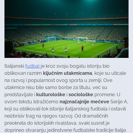
Italijanski
fudbal
je kroz svoju bogatu istoriju bio
oblikovan raznim
ključnim utakmicama
, koje su uticale
na razvoj i popularnost ovog sporta u zemlji. Ove
utakmice nisu bile samo borbe za titulu, već su
predstavljale i
kulturološke
i
sociološke
promene. U
ovom tekstu istražićemo
najznačajnije mečeve
Serije A,
koji su oblikovali tok istorije italijanskog fudbala i ostavili
neizbrisiv trag na njegov razvoj. Od dramatičnih
preokreta do istorijskih rivalstava, svaki susret je
doprineo stvaranju jedinstvene fudbalske tradicije Italije.