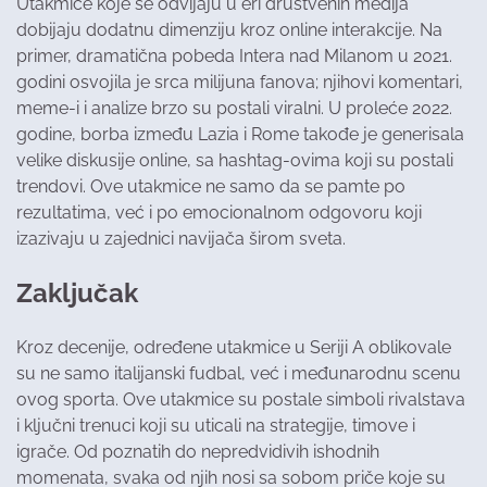
Utakmice koje se odvijaju u eri društvenih medija
dobijaju dodatnu dimenziju kroz online interakcije. Na
primer, dramatična pobeda Intera nad Milanom u 2021.
godini osvojila je srca milijuna fanova; njihovi komentari,
meme-i i analize brzo su postali viralni. U proleće 2022.
godine, borba između Lazia i Rome takođe je generisala
velike diskusije online, sa hashtag-ovima koji su postali
trendovi. Ove utakmice ne samo da se pamte po
rezultatima, već i po emocionalnom odgovoru koji
izazivaju u zajednici navijača širom sveta.
Zaključak
Kroz decenije, određene utakmice u Seriji A oblikovale
su ne samo italijanski fudbal, već i međunarodnu scenu
ovog sporta. Ove utakmice su postale simboli rivalstava
i ključni trenuci koji su uticali na strategije, timove i
igrače. Od poznatih do nepredvidivih ishodnih
momenata, svaka od njih nosi sa sobom priče koje su