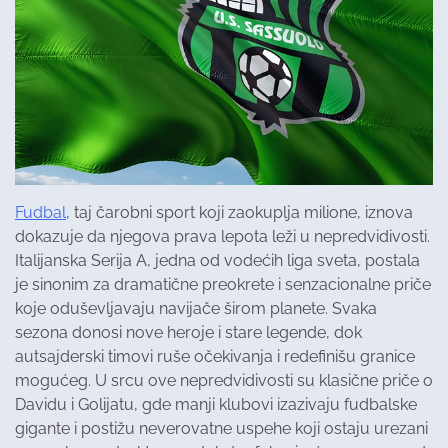
Fudbal
, taj čarobni sport koji zaokuplja milione, iznova
dokazuje da njegova prava lepota leži u nepredvidivosti.
Italijanska Serija A, jedna od vodećih liga sveta, postala
je sinonim za dramatične preokrete i senzacionalne priče
koje oduševljavaju navijače širom planete. Svaka
sezona donosi nove heroje i stare legende, dok
autsajderski timovi ruše očekivanja i redefinišu granice
mogućeg. U srcu ove nepredvidivosti su klasične priče o
Davidu i Golijatu, gde manji klubovi izazivaju fudbalske
gigante i postižu neverovatne uspehe koji ostaju urezani