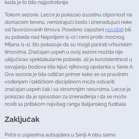
kada je to bilo najpotrebnije.
Tokom sezone, Lecce je pokazao izuzetnu otpornost na
domaćem terenu, remizirajući često i iznenađujući neke
od favorizovanih timova. Posebno zapaženi
rezultati
bili
su pobeda nad Napolijem (1-0) i remi protiv moćnog
Milana (1-1), što pokazuje da su mogli parirati vrhunskim
timovima. Značajan uspeh u ovoj sezoni možda nije
uključivao spektakularne pobede, ali je konzistentnost u
osvajanju bodova bila ključ njihovog opstanka u Serie A.
Ova sezona je bila odličan primer kako se sa pravilnim
vođenjem i taktičkom disciplinom može ostvariti
značajan uspeh čak i sa skromnijim resursima. Lecce je
pokazao da je sposoban za iznenađenja i da se može
nositi sa pritiskom najvišeg ranga Italijanskog fudbala​
Zaključak
Priče o uspesima autsajdera u Seriji A nisu samo