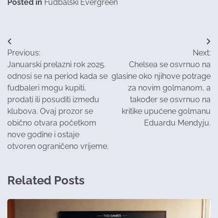
Posted in
Fudbalski Evergreen
Post
Previous:
Next:
navigation
Januarski prelazni rok 2025.
Chelsea se osvrnuo na
odnosi se na period kada se
glasine oko njihove potrage
fudbaleri mogu kupiti,
za novim golmanom, a
prodati ili posuditi između
također se osvrnuo na
klubova. Ovaj prozor se
kritike upućene golmanu
obično otvara početkom
Eduardu Mendyju.
nove godine i ostaje
otvoren ograničeno vrijeme.
Related Posts