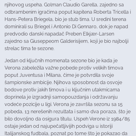
njihovog uspeha. Golman Claudio Garella, zajedno sa
odbrambenim igračima poput kapitena Roberta Tricella i
Hans-Petera Briegela, bio je stub tima. U sredini terena
dominirali su Briegel i Antonio Di Gennaro, dok je napad
predvodio danski napadač Preben Elkjær-Larsen
zajedno sa Giuseppeom Galderisijem, koji je bio najbolji
strelac tima te sezone.
Jedan od ključnih momenata sezone bio je kada je
Verona zabeležila važne pobede protiv velikih timova
poput Juventusa i Milana, čime je potvrdila svoje
šampionske ambicije. Njihova sposobnost da osvoje
bodove protiv jakih timova i u ključnim utakmicama
doprinela je izgradnji samopouzdanja i održavanju
vodeće pozicije u ligi. Verona je završila sezonu sa 15
pobeda, 13 nerešenih rezultata i samo dva poraza, što je
bilo dovoljno da osigura titulu. Uspeh Verone iz 1984/85
ostaje jedan od najupečatljivijih podviga u istoriji
Italijanskog fudbala, poznat po tome što je pokazao da