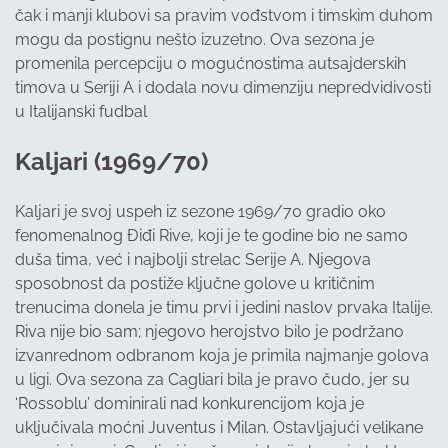
čak i manji klubovi sa pravim vođstvom i timskim duhom
mogu da postignu nešto izuzetno. Ova sezona je
promenila percepciju o mogućnostima autsajderskih
timova u Seriji A i dodala novu dimenziju nepredvidivosti
u Italijanski fudbal​
Kaljari (1969/70)
Kaljari je svoj uspeh iz sezone 1969/70 gradio oko
fenomenalnog Điđi Rive, koji je te godine bio ne samo
duša tima, već i najbolji strelac Serije A. Njegova
sposobnost da postiže ključne golove u kritičnim
trenucima donela je timu prvi i jedini naslov prvaka Italije.
Riva nije bio sam; njegovo herojstvo bilo je podržano
izvanrednom odbranom koja je primila najmanje golova
u ligi. Ova sezona za Cagliari bila je pravo čudo, jer su
‘Rossoblu’ dominirali nad konkurencijom koja je
uključivala moćni Juventus i Milan. Ostavljajući velikane