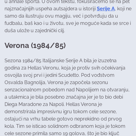
u annale sporta. U ovom tekstu, fokusiraćemo se na pet
najznačajnijih uspeha autsajdera u istoriji
Serije A
, koji ne
samo da ilustruju ovu magiju, već i potvrđuju da u
fudbalu, baš kao i u životu, sve je moguće kada se srce i
duša ulože u zajednički cilj.
Verona (1984/85)
Sezona 1984/85 Italijanske Serije A bila je izuzetna
godina za Hellas Veronu, koja je protiv svih očekivanja
osvojila svoj prvi i jedini Scudetto. Pod vođstvom
Osvalda Bagnolija, Verona je započela sezonu
senzacionalnom pobedom nad Napolijem na otvaranju,
a utakmica je bila posebno značajna jer je to bio debi
Diega Maradone za Napoli. Hellas Verona je
demonstrirala impresivnu igru tokom cele sezone,
ostajući na vrhu tabele gotovo neprekidno od prvog
kola. Tim se isticao solidnom odbranom koja je tokom
cele sezone primila samo 19 golova, što je bio ključ