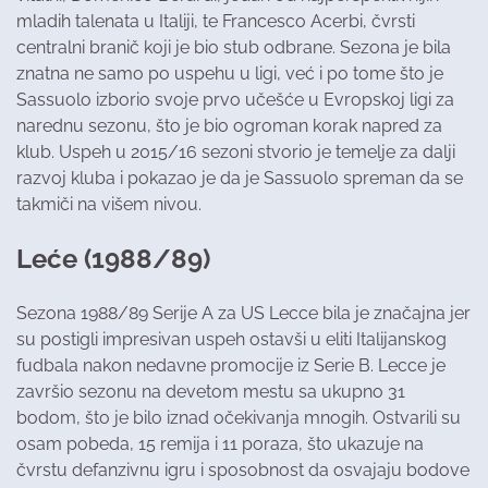
mladih talenata u Italiji, te Francesco Acerbi, čvrsti
centralni branič koji je bio stub odbrane. Sezona je bila
znatna ne samo po uspehu u ligi, već i po tome što je
Sassuolo izborio svoje prvo učešće u Evropskoj ligi za
narednu sezonu, što je bio ogroman korak napred za
klub. Uspeh u 2015/16 sezoni stvorio je temelje za dalji
razvoj kluba i pokazao je da je Sassuolo spreman da se
takmiči na višem nivou.
Leće (1988/89)
Sezona 1988/89 Serije A za US Lecce bila je značajna jer
su postigli impresivan uspeh ostavši u eliti Italijanskog
fudbala nakon nedavne promocije iz Serie B. Lecce je
završio sezonu na devetom mestu sa ukupno 31
bodom, što je bilo iznad očekivanja mnogih. Ostvarili su
osam pobeda, 15 remija i 11 poraza, što ukazuje na
čvrstu defanzivnu igru i sposobnost da osvajaju bodove