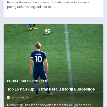
Pozicija štopera u francuskom fudbalu uvek je bila više od
pukog defanzivnog zadatka; to je…
FUDBALSKI EVERGREEN
Top 10 najskupljih transfera u istoriji Bundeslige
02/22/2025
Bundesliga, kao jedna od vodećih fudbalskih liga na svetu,