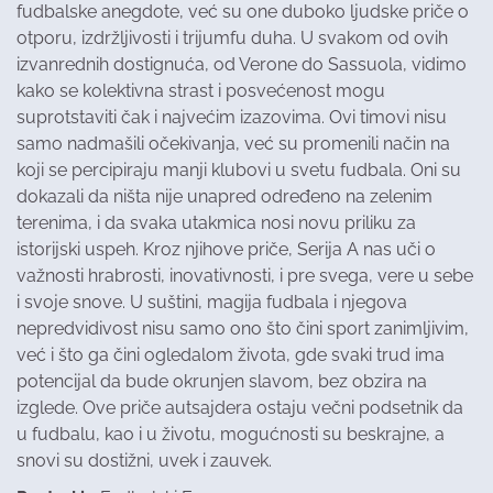
fudbalske anegdote, već su one duboko ljudske priče o
otporu, izdržljivosti i trijumfu duha. U svakom od ovih
izvanrednih dostignuća, od Verone do Sassuola, vidimo
kako se kolektivna strast i posvećenost mogu
suprotstaviti čak i najvećim izazovima. Ovi timovi nisu
samo nadmašili očekivanja, već su promenili način na
koji se percipiraju manji klubovi u svetu fudbala. Oni su
dokazali da ništa nije unapred određeno na zelenim
terenima, i da svaka utakmica nosi novu priliku za
istorijski uspeh. Kroz njihove priče, Serija A nas uči o
važnosti hrabrosti, inovativnosti, i pre svega, vere u sebe
i svoje snove. U suštini, magija fudbala i njegova
nepredvidivost nisu samo ono što čini sport zanimljivim,
već i što ga čini ogledalom života, gde svaki trud ima
potencijal da bude okrunjen slavom, bez obzira na
izglede. Ove priče autsajdera ostaju večni podsetnik da
u fudbalu, kao i u životu, mogućnosti su beskrajne, a
snovi su dostižni, uvek i zauvek.