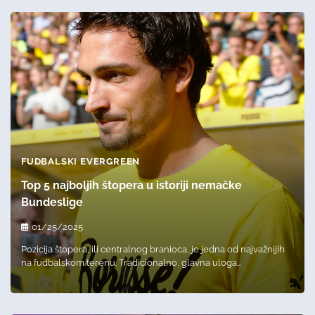
FUDBALSKI EVERGREEN
Top 5 najboljih štopera u istoriji nemačke
Bundeslige
01/25/2025
Pozicija štopera, ili centralnog branioca, je jedna od najvažnijih
na fudbalskom terenu. Tradicionalno, glavna uloga…