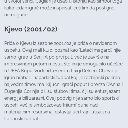
u svojoj senci, Cagliari je ušao u istoriju kao simbol toga
kako jedan igrač može inspirisati celi tim da postigne
nemoguće.
Kjevo (2001/02)
Priča o Kjevu iz sezone 2001/02 je priča o neviđenom
uspehu. Ovaj mali klub, poznat kao ‘Leteći magarci’, nije
samo igrao u Seriji A po prvi put, već je završio na
impresivnom petom mestu, što im je omogućilo učešće
u UEFA Kupu. Vođeni trenerom Luigi Delneri, Chievo je
igrao hrabar i napadački fudbal koji je razbijački parirao
najvećim timovima. Ključni igrači poput Lorenza D’Anna i
Eugenija Corinija bili su stubovi tima, čiji su entuzijazam i
energija bili zarazni. Ovaj podvig nije samo bio sportski
uspeh, već je simbolizovao trijumf duha nad
materijalnim resursima, ostavljajući trajni utisak na
Italijanski fudbal.