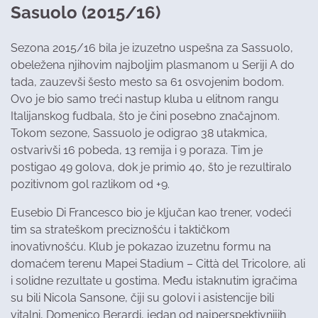
Sasuolo (2015/16)
Sezona 2015/16 bila je izuzetno uspešna za Sassuolo,
obeležena njihovim najboljim plasmanom u Seriji A do
tada, zauzevši šesto mesto sa 61 osvojenim bodom.
Ovo je bio samo treći nastup kluba u elitnom rangu
Italijanskog fudbala, što je čini posebno značajnom.
Tokom sezone, Sassuolo je odigrao 38 utakmica,
ostvarivši 16 pobeda, 13 remija i 9 poraza. Tim je
postigao 49 golova, dok je primio 40, što je rezultiralo
pozitivnom gol razlikom od +9.
Eusebio Di Francesco bio je ključan kao trener, vodeći
tim sa strateškom preciznošću i taktičkom
inovativnošću. Klub je pokazao izuzetnu formu na
domaćem terenu Mapei Stadium – Città del Tricolore, ali
i solidne rezultate u gostima. Među istaknutim igračima
su bili Nicola Sansone, čiji su golovi i asistencije bili
vitalni, Domenico Berardi, jedan od najperspektivnijih