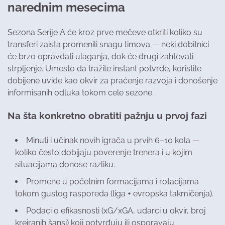
narednim mesecima
Sezona Serije A će kroz prve mečeve otkriti koliko su
transferi zaista promenili snagu timova — neki dobitnici
će brzo opravdati ulaganja, dok će drugi zahtevati
strpljenje. Umesto da tražite instant potvrde, koristite
dobijene uvide kao okvir za praćenje razvoja i donošenje
informisanih odluka tokom cele sezone.
Na šta konkretno obratiti pažnju u prvoj fazi
Minuti i učinak novih igrača u prvih 6–10 kola —
koliko često dobijaju poverenje trenera i u kojim
situacijama donose razliku.
Promene u početnim formacijama i rotacijama
tokom gustog rasporeda (liga + evropska takmičenja).
Podaci o efikasnosti (xG/xGA, udarci u okvir, broj
kreiranih šansi) koji potvrđuju ili osporavaju