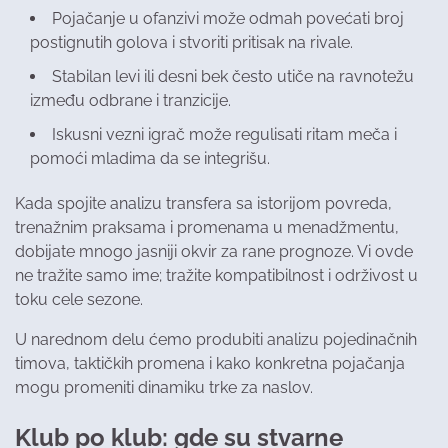
Pojačanje u ofanzivi može odmah povećati broj
postignutih golova i stvoriti pritisak na rivale.
Stabilan levi ili desni bek često utiče na ravnotežu
između odbrane i tranzicije.
Iskusni vezni igrač može regulisati ritam meča i
pomoći mladima da se integrišu.
Kada spojite analizu transfera sa istorijom povreda,
trenažnim praksama i promenama u menadžmentu,
dobijate mnogo jasniji okvir za rane prognoze. Vi ovde
ne tražite samo ime; tražite kompatibilnost i održivost u
toku cele sezone.
U narednom delu ćemo produbiti analizu pojedinačnih
timova, taktičkih promena i kako konkretna pojačanja
mogu promeniti dinamiku trke za naslov.
Klub po klub: gde su stvarne