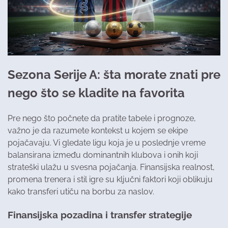
Sezona Serije A: šta morate znati pre
nego što se kladite na favorita
Pre nego što počnete da pratite tabele i prognoze,
važno je da razumete kontekst u kojem se ekipe
pojačavaju. Vi gledate ligu koja je u poslednje vreme
balansirana između dominantnih klubova i onih koji
strateški ulažu u svesna pojačanja. Finansijska realnost,
promena trenera i stil igre su ključni faktori koji oblikuju
kako transferi utiču na borbu za naslov.
Finansijska pozadina i transfer strategije