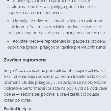
Pratite izjave trenera i promene u taktičkim
šablonima; one često najavljuju gde će tim trošiti
napore u narednim mečevima.
Upravljajte rizikom — timovi sa širokim rostomom i
stabilnom infrastrukturom lakše podnose sezonske
izazove nego oni sa velikim oslanjanjem na pojedince.
Koristite mečeve reprezentacija i pauze za procenu
oporavka igrača i prilagodbu taktika pre ključnih rundi.
Završna napomena
Serija A će ove sezone ponuditi kombinaciju očekivanih
trka i iznenađenja rođenih iz pametnih transfera i taktičkih
promena. Budite prilagodljivi, oslanjajte se na objektivne
indikatore performansi i pustite najbolji uvid da vodi vaše
ocene — sezona tek počinje, a pravi zaključci dolaze
korak po korak.
Posted in
Sport