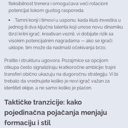
fleksibilnost trenera i omogućava veći rotacioni
potencijal tokom gustog rasporeda.
Tamni konji i timovi u usponu: kada klub investira u
jednog ili dva ključna talenta koji unose novu dinamiku
(brzi krilni igrač, kreativan vezni), vi dobijate rizik sa
visokim potencijalnim nagradama — ako se igrači
uklope, tim može da nadmaši očekivanja brzo.
Pratite i strukturu ugovora. Pozajmice sa opcijom
otkupa često signaliziraju kratkoročne ambicije; trajni
transferi obično ukazuju na dugoročnu strategiju. Vi bi
trebalo da vrednujete koliko je novi igrač važan za
identitet ekipe, a ne samo koliko je plaćen.
Taktičke tranzicije: kako
pojedinačna pojačanja menjaju
formaciju i stil