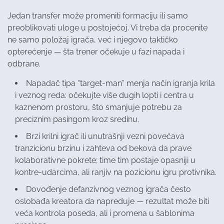
Jedan transfer može promeniti formaciju ili samo
preoblikovati uloge u postojećoj. Vi treba da procenite
ne samo položaj igrača, već i njegovo taktičko
opterećenje — šta trener očekuje u fazi napada i
odbrane.
Napadač tipa “target-man” menja način igranja krila
i veznog reda: očekujte više dugih lopti i centra u
kaznenom prostoru, što smanjuje potrebu za
preciznim pasingom kroz sredinu.
Brzi krilni igrač ili unutrašnji vezni povećava
tranzicionu brzinu i zahteva od bekova da prave
kolaborativne pokrete; time tim postaje opasniji u
kontre-udarcima, ali ranjiv na pozicionu igru protivnika.
Dovođenje defanzivnog veznog igrača često
oslobađa kreatora da napreduje — rezultat može biti
veća kontrola poseda, ali i promena u šablonima