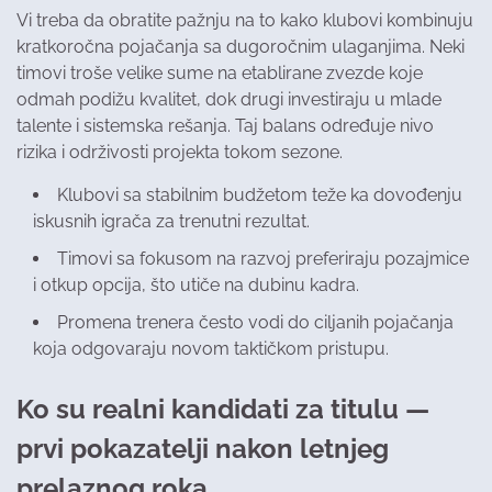
Vi treba da obratite pažnju na to kako klubovi kombinuju
kratkoročna pojačanja sa dugoročnim ulaganjima. Neki
timovi troše velike sume na etablirane zvezde koje
odmah podižu kvalitet, dok drugi investiraju u mlade
talente i sistemska rešanja. Taj balans određuje nivo
rizika i održivosti projekta tokom sezone.
Klubovi sa stabilnim budžetom teže ka dovođenju
iskusnih igrača za trenutni rezultat.
Timovi sa fokusom na razvoj preferiraju pozajmice
i otkup opcija, što utiče na dubinu kadra.
Promena trenera često vodi do ciljanih pojačanja
koja odgovaraju novom taktičkom pristupu.
Ko su realni kandidati za titulu —
prvi pokazatelji nakon letnjeg
prelaznog roka