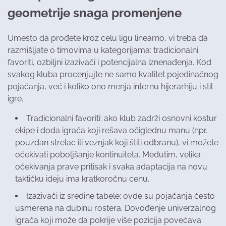
geometrije snaga promenjene
Umesto da prođete kroz celu ligu linearno, vi treba da
razmišljate o timovima u kategorijama: tradicionalni
favoriti, ozbiljni izazivači i potencijalna iznenađenja. Kod
svakog kluba procenjujte ne samo kvalitet pojedinačnog
pojačanja, već i koliko ono menja internu hijerarhiju i stil
igre.
Tradicionalni favoriti: ako klub zadrži osnovni kostur
ekipe i doda igrača koji rešava očiglednu manu (npr.
pouzdan strelac ili veznjak koji štiti odbranu), vi možete
očekivati poboljšanje kontinuiteta. Međutim, velika
očekivanja prave pritisak i svaka adaptacija na novu
taktičku ideju ima kratkoročnu cenu.
Izazivači iz sredine tabele: ovde su pojačanja često
usmerena na dubinu rostera. Dovođenje univerzalnog
igrača koji može da pokrije više pozicija povećava