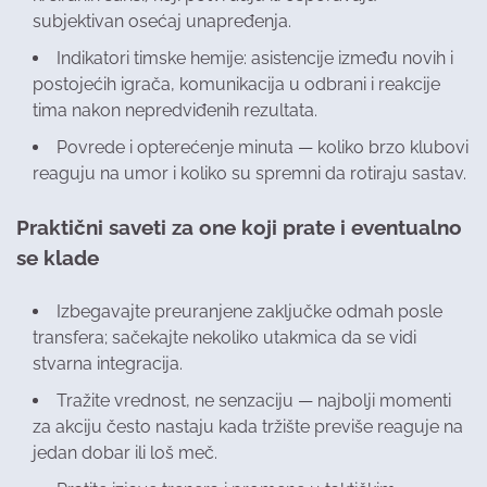
subjektivan osećaj unapređenja.
Indikatori timske hemije: asistencije između novih i
postojećih igrača, komunikacija u odbrani i reakcije
tima nakon nepredviđenih rezultata.
Povrede i opterećenje minuta — koliko brzo klubovi
reaguju na umor i koliko su spremni da rotiraju sastav.
Praktični saveti za one koji prate i eventualno
se klade
Izbegavajte preuranjene zaključke odmah posle
transfera; sačekajte nekoliko utakmica da se vidi
stvarna integracija.
Tražite vrednost, ne senzaciju — najbolji momenti
za akciju često nastaju kada tržište previše reaguje na
jedan dobar ili loš meč.