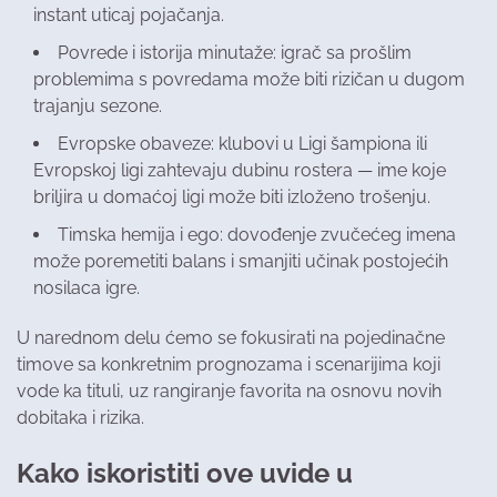
instant uticaj pojačanja.
Povrede i istorija minutaže: igrač sa prošlim
problemima s povredama može biti rizičan u dugom
trajanju sezone.
Evropske obaveze: klubovi u Ligi šampiona ili
Evropskoj ligi zahtevaju dubinu rostera — ime koje
briljira u domaćoj ligi može biti izloženo trošenju.
Timska hemija i ego: dovođenje zvučećeg imena
može poremetiti balans i smanjiti učinak postojećih
nosilaca igre.
U narednom delu ćemo se fokusirati na pojedinačne
timove sa konkretnim prognozama i scenarijima koji
vode ka tituli, uz rangiranje favorita na osnovu novih
dobitaka i rizika.
Kako iskoristiti ove uvide u