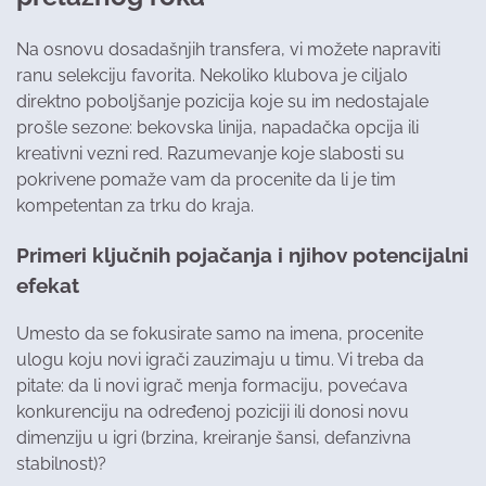
Na osnovu dosadašnjih transfera, vi možete napraviti
ranu selekciju favorita. Nekoliko klubova je ciljalo
direktno poboljšanje pozicija koje su im nedostajale
prošle sezone: bekovska linija, napadačka opcija ili
kreativni vezni red. Razumevanje koje slabosti su
pokrivene pomaže vam da procenite da li je tim
kompetentan za trku do kraja.
Primeri ključnih pojačanja i njihov potencijalni
efekat
Umesto da se fokusirate samo na imena, procenite
ulogu koju novi igrači zauzimaju u timu. Vi treba da
pitate: da li novi igrač menja formaciju, povećava
konkurenciju na određenoj poziciji ili donosi novu
dimenziju u igri (brzina, kreiranje šansi, defanzivna
stabilnost)?