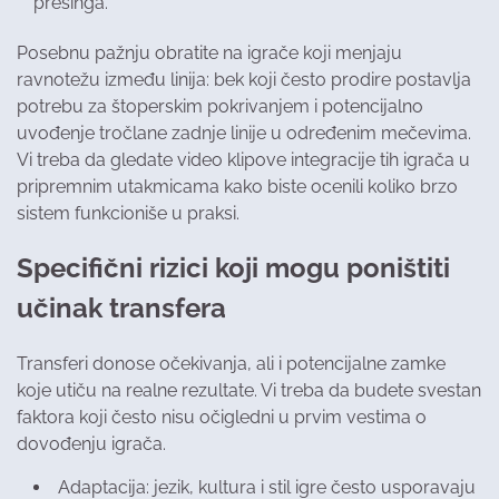
presinga.
Posebnu pažnju obratite na igrače koji menjaju
ravnotežu između linija: bek koji često prodire postavlja
potrebu za štoperskim pokrivanjem i potencijalno
uvođenje tročlane zadnje linije u određenim mečevima.
Vi treba da gledate video klipove integracije tih igrača u
pripremnim utakmicama kako biste ocenili koliko brzo
sistem funkcioniše u praksi.
Specifični rizici koji mogu poništiti
učinak transfera
Transferi donose očekivanja, ali i potencijalne zamke
koje utiču na realne rezultate. Vi treba da budete svestan
faktora koji često nisu očigledni u prvim vestima o
dovođenju igrača.
Adaptacija: jezik, kultura i stil igre često usporavaju