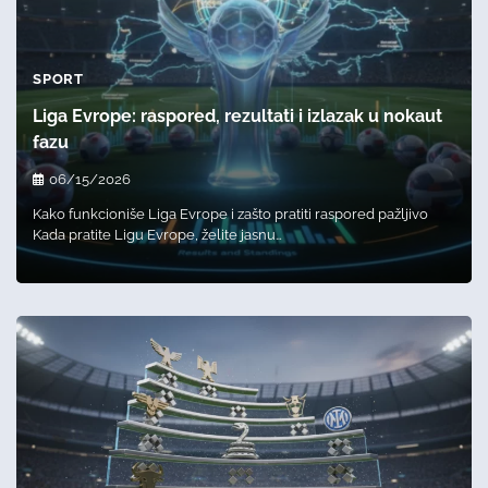
SPORT
Liga Evrope: raspored, rezultati i izlazak u nokaut
fazu
06/15/2026
Kako funkcioniše Liga Evrope i zašto pratiti raspored pažljivo
Kada pratite Ligu Evrope, želite jasnu…