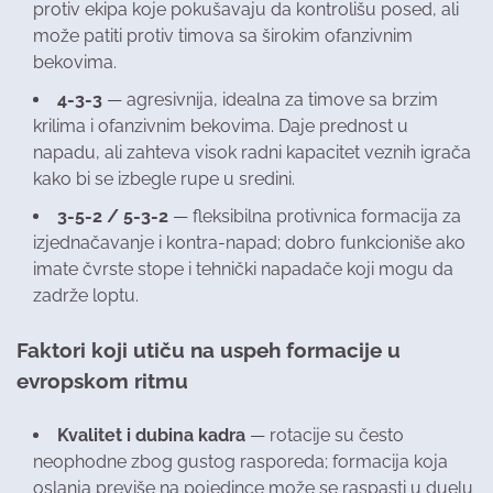
protiv ekipa koje pokušavaju da kontrolišu posed, ali
može patiti protiv timova sa širokim ofanzivnim
bekovima.
4-3-3
— agresivnija, idealna za timove sa brzim
krilima i ofanzivnim bekovima. Daje prednost u
napadu, ali zahteva visok radni kapacitet veznih igrača
kako bi se izbegle rupe u sredini.
3-5-2 / 5-3-2
— fleksibilna protivnica formacija za
izjednačavanje i kontra-napad; dobro funkcioniše ako
imate čvrste stope i tehnički napadače koji mogu da
zadrže loptu.
Faktori koji utiču na uspeh formacije u
evropskom ritmu
Kvalitet i dubina kadra
— rotacije su često
neophodne zbog gustog rasporeda; formacija koja
oslanja previše na pojedince može se raspasti u duelu