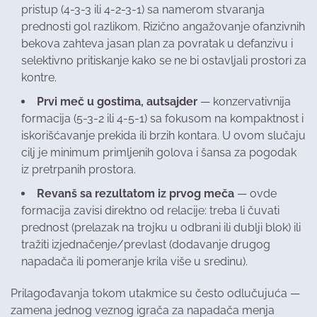
pristup (4-3-3 ili 4-2-3-1) sa namerom stvaranja
prednosti gol razlikom. Rizično angažovanje ofanzivnih
bekova zahteva jasan plan za povratak u defanzivu i
selektivno pritiskanje kako se ne bi ostavljali prostori za
kontre.
Prvi meč u gostima, autsajder
— konzervativnija
formacija (5-3-2 ili 4-5-1) sa fokusom na kompaktnost i
iskorišćavanje prekida ili brzih kontara. U ovom slučaju
cilj je minimum primljenih golova i šansa za pogodak
iz pretrpanih prostora.
Revanš sa rezultatom iz prvog meča
— ovde
formacija zavisi direktno od relacije: treba li čuvati
prednost (prelazak na trojku u odbrani ili dublji blok) ili
tražiti izjednačenje/prevlast (dodavanje drugog
napadača ili pomeranje krila više u sredinu).
Prilagođavanja tokom utakmice su često odlučujuća —
zamena jednog veznog igrača za napadača menja