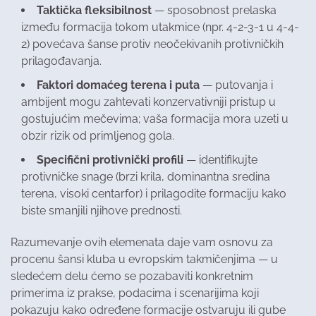
Taktička fleksibilnost
— sposobnost prelaska
između formacija tokom utakmice (npr. 4-2-3-1 u 4-4-
2) povećava šanse protiv neočekivanih protivničkih
prilagođavanja.
Faktori domaćeg terena i puta
— putovanja i
ambijent mogu zahtevati konzervativniji pristup u
gostujućim mečevima; vaša formacija mora uzeti u
obzir rizik od primljenog gola.
Specifični protivnički profili
— identifikujte
protivničke snage (brzi krila, dominantna sredina
terena, visoki centarfor) i prilagodite formaciju kako
biste smanjili njihove prednosti.
Razumevanje ovih elemenata daje vam osnovu za
procenu šansi kluba u evropskim takmičenjima — u
sledećem delu ćemo se pozabaviti konkretnim
primerima iz prakse, podacima i scenarijima koji
pokazuju kako određene formacije ostvaruju ili gube