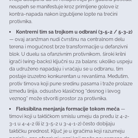
neuspeh se manifestuje kroz primljene golove iz
kontra-napada nakon izgubljene lopte na trećini
protivnika.
Kontrerni tim sa trojkom u odbrani (3-5-2 / 5-3-2)
— ovaj aranžman nudi čvrstinu na centralnom delu
terena i mogućnost brze transformacije u defanzivni
blok. U duelu sa ofanzivnim protivnikom, široki krilni
igrači (wing-backs) ključni su za balans: ukoliko uspeju
da udruženo napadaju i vraćaju se u odbranu, tim
postaje izuzetno konkurentan u revanšima. Međutim,
protiv timova koji pune sredinu pasama i traže prolaze
između linija, odsustvo klasičnog “desnog i levog
veznog” može stvoriti prostor za protivnika.
Fleksibilna menjanja formacije tokom meča
—
timovi koji u taktičkom smislu umeju da pređu iz 4-2-
3-1 u 4-4-2 (ili iz 3-5-2 u 3-4-1-2) često dobijaju
taktičku prednost. Ključ je u igračima koji razumeju