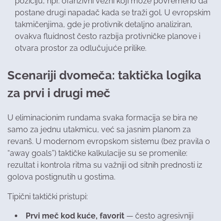
poziciju, npr. ofanzivni vezni koji može povremeno da
postane drugi napadač kada se traži gol. U evropskim
takmičenjima, gde je protivnik detaljno analiziran,
ovakva fluidnost često razbija protivničke planove i
otvara prostor za odlučujuće prilike.
Scenariji dvomeča: taktička logika
za prvi i drugi meč
U eliminacionim rundama svaka formacija se bira ne
samo za jednu utakmicu, već sa jasnim planom za
revanš. U modernom evropskom sistemu (bez pravila o
“away goals”) taktičke kalkulacije su se promenile:
rezultat i kontrola ritma su važniji od sitnih prednosti iz
golova postignutih u gostima.
Tipični taktički pristupi:
Prvi meč kod kuće, favorit
— često agresivniji