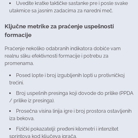
Uvedite kratke taktičke sastanke pre i posle svake
utakmice sa jasnim zadacima za naredni meč.
Ključne metrike za praćenje uspešnosti
formacije
Praćenje nekoliko odabranih indikatorа dobiće vam
realnu sliku efektivnosti formacije i potrebu za
promenama.
Posed lopte i broj izgubljenih lopti u protivničkoj
trećini.
Broj uspešnih presinga koji dovode do prilike (PPDA
/ prilike iz presinga).
Prosečna visina linija igre i broj prostora ostavljenih
iza bekova.
Fizički pokazatelji: pređeni kilometri i intenzitet
sprintova kod ključeva igrača.