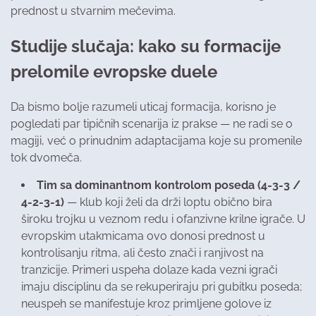
prednost u stvarnim mečevima.
Studije slučaja: kako su formacije
prelomile evropske duele
Da bismo bolje razumeli uticaj formacija, korisno je
pogledati par tipičnih scenarija iz prakse — ne radi se o
magiji, već o prinudnim adaptacijama koje su promenile
tok dvomeča.
Tim sa dominantnom kontrolom poseda (4-3-3 /
4-2-3-1)
— klub koji želi da drži loptu obično bira
široku trojku u veznom redu i ofanzivne krilne igrače. U
evropskim utakmicama ovo donosi prednost u
kontrolisanju ritma, ali često znači i ranjivost na
tranzicije. Primeri uspeha dolaze kada vezni igrači
imaju disciplinu da se rekuperiraju pri gubitku poseda;
neuspeh se manifestuje kroz primljene golove iz