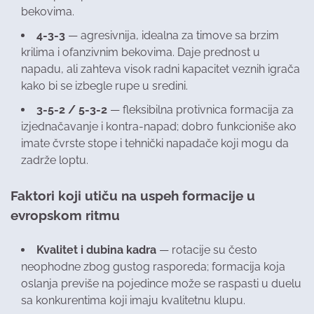
bekovima.
4-3-3
— agresivnija, idealna za timove sa brzim
krilima i ofanzivnim bekovima. Daje prednost u
napadu, ali zahteva visok radni kapacitet veznih igrača
kako bi se izbegle rupe u sredini.
3-5-2 / 5-3-2
— fleksibilna protivnica formacija za
izjednačavanje i kontra-napad; dobro funkcioniše ako
imate čvrste stope i tehnički napadače koji mogu da
zadrže loptu.
Faktori koji utiču na uspeh formacije u
evropskom ritmu
Kvalitet i dubina kadra
— rotacije su često
neophodne zbog gustog rasporeda; formacija koja
oslanja previše na pojedince može se raspasti u duelu
sa konkurentima koji imaju kvalitetnu klupu.