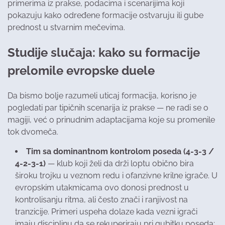
primerima iz prakse, podacima i scenarijima koji
pokazuju kako određene formacije ostvaruju ili gube
prednost u stvarnim mečevima.
Studije slučaja: kako su formacije
prelomile evropske duele
Da bismo bolje razumeli uticaj formacija, korisno je
pogledati par tipičnih scenarija iz prakse — ne radi se o
magiji, već o prinudnim adaptacijama koje su promenile
tok dvomeča.
Tim sa dominantnom kontrolom poseda (4-3-3 /
4-2-3-1)
— klub koji želi da drži loptu obično bira
široku trojku u veznom redu i ofanzivne krilne igrače. U
evropskim utakmicama ovo donosi prednost u
kontrolisanju ritma, ali često znači i ranjivost na
tranzicije. Primeri uspeha dolaze kada vezni igrači
imaju disciplinu da se rekuperiraju pri gubitku poseda;