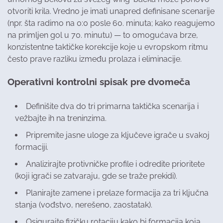
otvoriti krila. Vredno je imati unapred definisane scenarije
(npr. šta radimo na 0:0 posle 60. minuta; kako reagujemo
na primljen gol u 70. minutu) — to omogućava brze,
konzistentne taktičke korekcije koje u evropskom ritmu
često prave razliku između prolaza i eliminacije.
Operativni kontrolni spisak pre dvomeča
Definišite dva do tri primarna taktička scenarija i
vežbajte ih na treninzima.
Pripremite jasne uloge za ključeve igrače u svakoj
formaciji.
Analizirajte protivničke profile i odredite prioritete
(koji igrači se zatvaraju, gde se traže prekidi).
Planirajte zamene i prelaze formacija za tri ključna
stanja (vođstvo, nerešeno, zaostatak).
Osigurajte fizičku rotaciju kako bi formacija koja