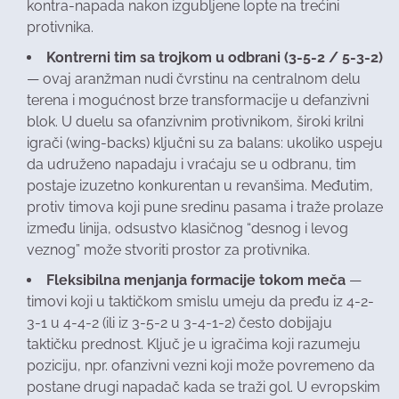
kontra-napada nakon izgubljene lopte na trećini
protivnika.
Kontrerni tim sa trojkom u odbrani (3-5-2 / 5-3-2)
— ovaj aranžman nudi čvrstinu na centralnom delu
terena i mogućnost brze transformacije u defanzivni
blok. U duelu sa ofanzivnim protivnikom, široki krilni
igrači (wing-backs) ključni su za balans: ukoliko uspeju
da udruženo napadaju i vraćaju se u odbranu, tim
postaje izuzetno konkurentan u revanšima. Međutim,
protiv timova koji pune sredinu pasama i traže prolaze
između linija, odsustvo klasičnog “desnog i levog
veznog” može stvoriti prostor za protivnika.
Fleksibilna menjanja formacije tokom meča
—
timovi koji u taktičkom smislu umeju da pređu iz 4-2-
3-1 u 4-4-2 (ili iz 3-5-2 u 3-4-1-2) često dobijaju
taktičku prednost. Ključ je u igračima koji razumeju
poziciju, npr. ofanzivni vezni koji može povremeno da
postane drugi napadač kada se traži gol. U evropskim