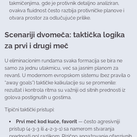
takmičenjima, gde je protivnik detaljno analiziran,
ovakva fluidnost često razbija protivničke planove i
otvara prostor za odlučujuće prilike.
Scenariji dvomeča: taktička logika
za prvi i drugi meč
U eliminacionim rundama svaka formacija se bira ne
samo za jednu utakmicu, već sa jasnim planom za
revanš. U modernom evropskom sistemu (bez pravila o
“away goals”) taktičke kalkulacije su se promenile:
rezultat i kontrola ritma su važniji od sitnih prednosti iz
golova postignutih u gostima.
Tipični taktički pristupi:
Prvi meč kod kuće, favorit
— često agresivniji
pristup (4-3-3 ili 4-2-3-1) sa namerom stvaranja
prednosti gol razlikom. Rizično angažovanje ofanzivnih