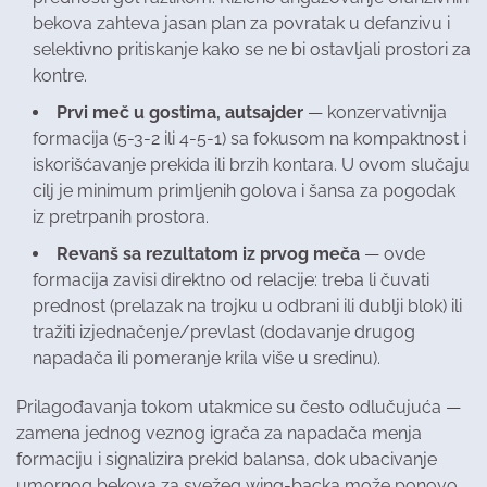
bekova zahteva jasan plan za povratak u defanzivu i
selektivno pritiskanje kako se ne bi ostavljali prostori za
kontre.
Prvi meč u gostima, autsajder
— konzervativnija
formacija (5-3-2 ili 4-5-1) sa fokusom na kompaktnost i
iskorišćavanje prekida ili brzih kontara. U ovom slučaju
cilj je minimum primljenih golova i šansa za pogodak
iz pretrpanih prostora.
Revanš sa rezultatom iz prvog meča
— ovde
formacija zavisi direktno od relacije: treba li čuvati
prednost (prelazak na trojku u odbrani ili dublji blok) ili
tražiti izjednačenje/prevlast (dodavanje drugog
napadača ili pomeranje krila više u sredinu).
Prilagođavanja tokom utakmice su često odlučujuća —
zamena jednog veznog igrača za napadača menja
formaciju i signalizira prekid balansa, dok ubacivanje
umornog bekova za svežeg wing-backa može ponovo