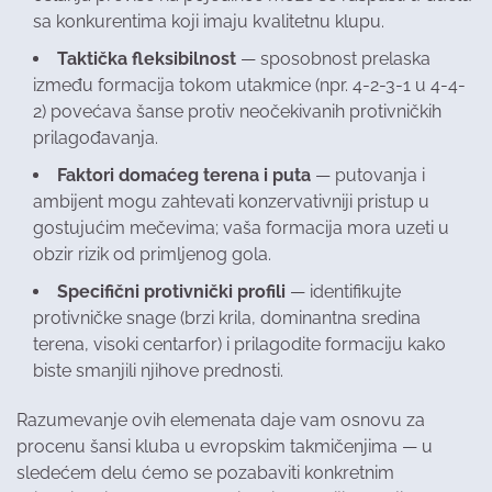
sa konkurentima koji imaju kvalitetnu klupu.
Taktička fleksibilnost
— sposobnost prelaska
između formacija tokom utakmice (npr. 4-2-3-1 u 4-4-
2) povećava šanse protiv neočekivanih protivničkih
prilagođavanja.
Faktori domaćeg terena i puta
— putovanja i
ambijent mogu zahtevati konzervativniji pristup u
gostujućim mečevima; vaša formacija mora uzeti u
obzir rizik od primljenog gola.
Specifični protivnički profili
— identifikujte
protivničke snage (brzi krila, dominantna sredina
terena, visoki centarfor) i prilagodite formaciju kako
biste smanjili njihove prednosti.
Razumevanje ovih elemenata daje vam osnovu za
procenu šansi kluba u evropskim takmičenjima — u
sledećem delu ćemo se pozabaviti konkretnim