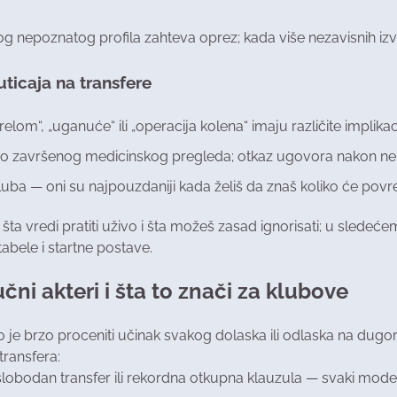
g nepoznatog profila zahteva oprez; kada više nezavisnih izvo
ticaja na transfere
relom“, „uganuće“ ili „operacija kolena“ imaju različite implikac
no završenog medicinskog pregleda; otkaz ugovora nakon ne
luba — oni su najpouzdaniji kada želiš da znaš koliko će povr
 šta vredi pratiti uživo i šta možeš zasad ignorisati; u slede
tabele i startne postave.
učni akteri i šta to znači za klubove
 je brzo proceniti učinak svakog dolaska ili odlaska na dugo
transfera:
obodan transfer ili rekordna otkupna klauzula — svaki mode