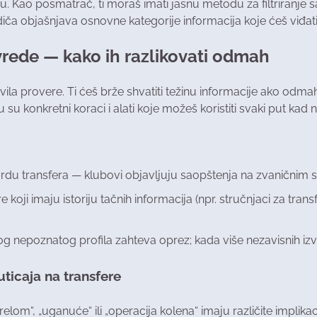
ao posmatrač, ti moraš imati jasnu metodu za filtriranje sad
diča objašnjava osnovne kategorije informacija koje ćeš viđat
ovrede — kako ih razlikovati odmah
ravila provere. Ti ćeš brže shvatiti težinu informacije ako odm
su konkretni koraci i alati koje možeš koristiti svaki put kad 
vrdu transfera — klubovi objavljuju saopštenja na zvaničnim
 koji imaju istoriju tačnih informacija (npr. stručnjaci za transf
g nepoznatog profila zahteva oprez; kada više nezavisnih izvo
ticaja na transfere
relom“, „uganuće“ ili „operacija kolena“ imaju različite implikac