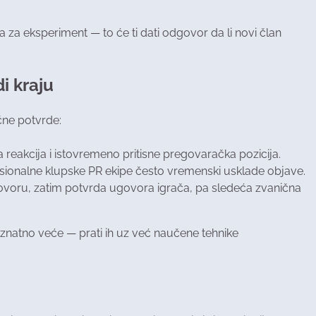
a za eksperiment — to će ti dati odgovor da li novi član
i kraju
ične potvrde:
na reakcija i istovremeno pritisne pregovaračka pozicija.
fesionalne klupske PR ekipe često vremenski usklade objave.
govoru, zatim potvrda ugovora igrača, pa sledeća zvanična
u znatno veće — prati ih uz već naučene tehnike