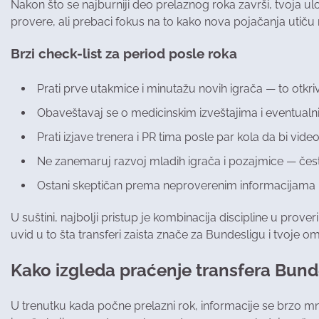
Nakon što se najburniji deo prelaznog roka završi, tvoja ulo
provere, ali prebaci fokus na to kako nova pojačanja utiču 
Brzi check-list za period posle roka
Prati prve utakmice i minutažu novih igrača — to otkri
Obaveštavaj se o medicinskim izveštajima i eventua
Prati izjave trenera i PR tima posle par kola da bi video 
Ne zanemaruj razvoj mladih igrača i pozajmice — čes
Ostani skeptičan prema neproverenim informacijama i
U suštini, najbolji pristup je kombinacija discipline u proveri
uvid u to šta transferi zaista znače za Bundesligu i tvoje om
Kako izgleda praćenje transfera Bunde
U trenutku kada počne prelazni rok, informacije se brzo m