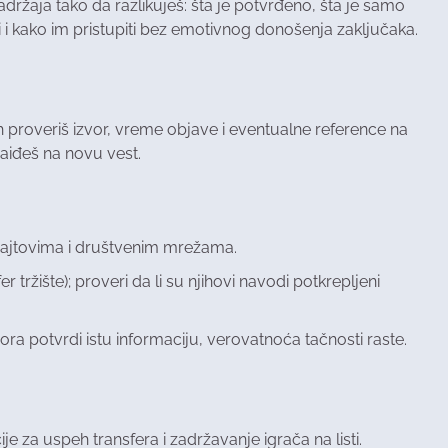
ržaja tako da razlikuješ: šta je potvrđeno, šta je samo
i i kako im pristupiti bez emotivnog donošenja zaključaka.
ah proveriš izvor, vreme objave i eventualne reference na
naiđeš na novu vest.
 sajtovima i društvenim mrežama.
er tržište); proveri da li su njihovi navodi potkrepljeni
ra potvrdi istu informaciju, verovatnoća tačnosti raste.
ije za uspeh transfera i zadržavanje igrača na listi.