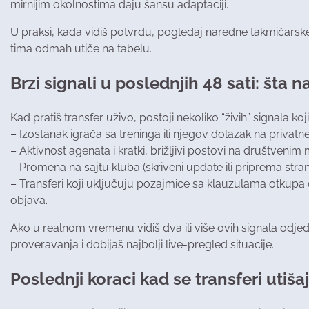
mirnijim okolnostima daju šansu adaptaciji.
U praksi, kada vidiš potvrdu, pogledaj naredne takmičarske 
tima odmah utiče na tabelu.
Brzi signali u poslednjih 48 sati: šta
Kad pratiš transfer uživo, postoji nekoliko “živih” signala k
– Izostanak igrača sa treninga ili njegov dolazak na priva
– Aktivnost agenata i kratki, brižljivi postovi na društvenim
– Promena na sajtu kluba (skriveni update ili priprema str
– Transferi koji uključuju pozajmice sa klauzulama otkupa
objava.
Ako u realnom vremenu vidiš dva ili više ovih signala odje
proveravanja i dobijaš najbolji live-pregled situacije.
Poslednji koraci kad se transferi utiša