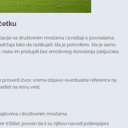
očetku
ulacije na društvenim mrežama i izveštaji o povredama
ržaja tako da razlikuješ: šta je potvrđeno, šta je samo
i i kako im pristupiti bez emotivnog donošenja zaključaka.
ah proveriš izvor, vreme objave i eventualne reference na
naiđeš na novu vest.
 sajtovima i društvenim mrežama.
er tržište); proveri da li su njihovi navodi potkrepljeni