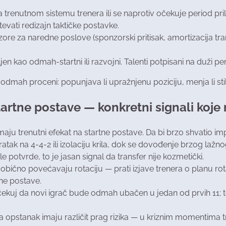
ara trenutnom sistemu trenera ili se naprotiv očekuje period pr
tevati redizajn taktičke postavke.
ozore za naredne poslove (sponzorski pritisak, amortizacija tr
jen kao odmah-startni ili razvojni. Talenti potpisani na duži p
mah proceni: popunjava li upražnjenu poziciju, menja li stil ig
artne postave — konkretni signali koje 
ju trenutni efekat na startne postave. Da bi brzo shvatio imp
vratak na 4-4-2 ili izolaciju krila, dok se dovođenje brzog l
potvrde, to je jasan signal da transfer nije kozmetički.
e obično povećavaju rotaciju — prati izjave trenera o planu rota
ne postave.
t, očekuj da novi igrač bude odmah ubačen u jedan od prvih 11;
za opstanak imaju različit prag rizika — u kriznim momentima 