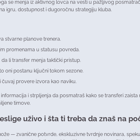
ga se menja iz aktivnog lovca na vesti u pažljivog posmatrača i
na igru, dostupnost i dugoročnu strategiju kluba.
va stvarne planove trenera.
lnim promenama u statusu povreda.
da li transfer menja taktički pristup.
to oni postanu ključni tokom sezone.
 čuvaj provere izvora kao naviku.
 informacija i strpljenja da posmatraš kako se transferi zaista m
iljene timove.
slige uživo i šta ti treba da znaš na p
nože — zvanične potvrde, ekskluzivne tvrdnje novinara, spek