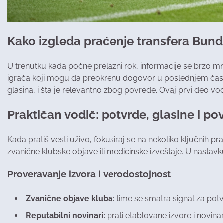
Kako izgleda praćenje transfera Bunde
U trenutku kada počne prelazni rok, informacije se brzo m
igrača koji mogu da preokrenu dogovor u poslednjem času. K
glasina, i šta je relevantno zbog povrede. Ovaj prvi deo vo
Praktičan vodič: potvrde, glasine i p
Kada pratiš vesti uživo, fokusiraj se na nekoliko ključnih p
zvanične klubske objave ili medicinske izveštaje. U nastavku 
Proveravanje izvora i verodostojnost
Zvanične objave kluba:
time se smatra signal za pot
Reputabilni novinari:
prati etablovane izvore i novinare