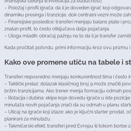
finansijska štednja ili investicija za budućnost).
– Položaj i profil igrača: da li je doveden igrač koji odgov
dinamiku presinga i tranzicije, dok centralni vezni može zah
– Finansijske posledice: transferi menjaju balans plate i pr
znatan profit, to često otključava dalja pojačanja.
– Uloga mladih: obraćaj pažnju na to da li je transfer zamišl
Kada pročitaš potvrdu, primi informaciju kroz ovu prizmu i od
Kako ove promene utiču na tabele i st
Transferi neposredno menjaju konkurentnost tima i često ima
– Taktički prelaz: dolazak klasičnog broj 9 može značiti po
bržim tranzicijama. Ako trener menja formaciju odmah posle 
– Rotacija i dubina: ekipe koje dovedu igrače u iste pozicij
minutaža novih pojačanja znači da su odmah u planu start
– Uticaj na igrače koji izlaze: ako je ključni starter proda
planirani za minutažu.
– Takmičarski efekt: transferi pred Evropu ili tokom borbe 