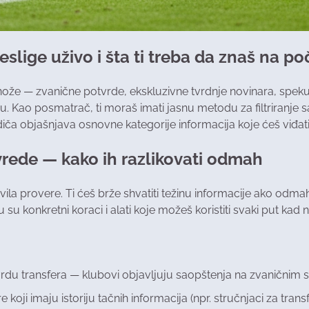
slige uživo i šta ti treba da znaš na p
nože — zvanične potvrde, ekskluzivne tvrdnje novinara, spek
ao posmatrač, ti moraš imati jasnu metodu za filtriranje sad
diča objašnjava osnovne kategorije informacija koje ćeš viđat
ovrede — kako ih razlikovati odmah
ravila provere. Ti ćeš brže shvatiti težinu informacije ako odm
su konkretni koraci i alati koje možeš koristiti svaki put kad 
vrdu transfera — klubovi objavljuju saopštenja na zvaničnim
 koji imaju istoriju tačnih informacija (npr. stručnjaci za transf