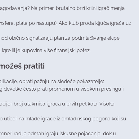
ilagođavanja? Na primer, brutalno brzi krilni igrač menja
ansfera, plata po nastupu). Ako klub proda ključa igrača uz
eriod obično signaliziraju plan za podmlađivanje ekipe.
re ili je kupovina više finansijski potez.
možeš pratiti
likacije, obrati pažnju na sledeće pokazatelje:
ažnog devetke često prati promenom u visokom presingu i
cije i broj utakmica igrača u prvih pet kola. Visoka
 to utiče i na mlade igrače iz omladinskog pogona koji su
treneri radije odmah igraju iskusne pojačanja, dok u