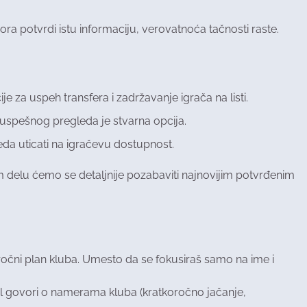
ra potvrdi istu informaciju, verovatnoća tačnosti raste.
ije za uspeh transfera i zadržavanje igrača na listi.
uspešnog pregleda je stvarna opcija.
eda uticati na igračevu dostupnost.
ćem delu ćemo se detaljnije pozabaviti najnovijim potvrđenim
ročni plan kluba. Umesto da se fokusiraš samo na ime i
l govori o namerama kluba (kratkoročno jačanje,