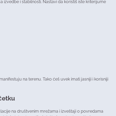
zvedbe i stabilnosti. Nastavi da koristiš iste kriterijume
anifestuju na terenu. Tako ćeš uvek imati jasniji i korisniji
očetku
ulacije na društvenim mrežama i izveštaji o povredama