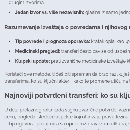
drugim izvorima.
Jedan izvor vs. više nezavisnih:
glasina iz samo jedno
Razumevanje izveštaja o povredama i njihovog u
Tip povrede i prognoza oporavka:
kratak opisi kao „p
Medicinski pregledi:
transferi često zavise od uspeš
Klupski update:
prati zvanične medicinske izveštaje k
Koristeći ove metode, ti ćeš biti spreman da brzo razlikuješ
transferima, ko su ključni akteri i kako te promene utiču na 
Najnoviji potvrđeni transferi: ko su klj
U delu prelaznog roka kada stignu zvanične potvrde, važno
cenu, pogledaj sledeće aspekte koji otkrivaju pravu težinu 
– Tip ugovora: pozajmica sa opcijom/obavezom otkupa, sl