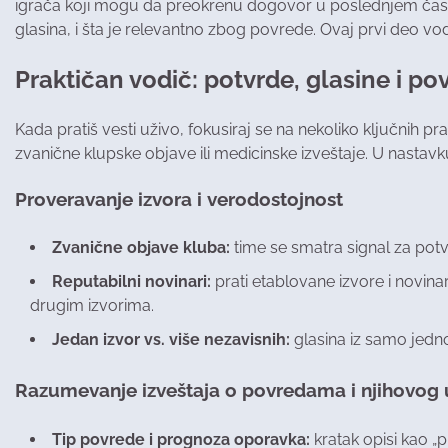
igrača koji mogu da preokrenu dogovor u poslednjem času. K
glasina, i šta je relevantno zbog povrede. Ovaj prvi deo vo
Praktičan vodič: potvrde, glasine i p
Kada pratiš vesti uživo, fokusiraj se na nekoliko ključnih p
zvanične klupske objave ili medicinske izveštaje. U nastavku 
Proveravanje izvora i verodostojnost
Zvanične objave kluba:
time se smatra signal za pot
Reputabilni novinari:
prati etablovane izvore i novinare
drugim izvorima.
Jedan izvor vs. više nezavisnih:
glasina iz samo jedno
Razumevanje izveštaja o povredama i njihovog u
Tip povrede i prognoza oporavka:
kratak opisi kao „p