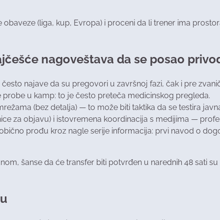
obaveze (liga, kup, Evropa) i proceni da li trener ima prostor
 najčešće nagoveštava da se posao privod
oji često najave da su pregovori u završnoj fazi, čak i pre zvan
tne probe u kamp: to je često preteča medicinskog pregleda.
 mrežama (bez detalja) — to može biti taktika da se testira jav
anice za objavu) i istovremena koordinacija s medijima — pro
 obično prođu kroz nagle serije informacija: prvi navod o do
dnom, šanse da će transfer biti potvrđen u narednih 48 sati s
ju