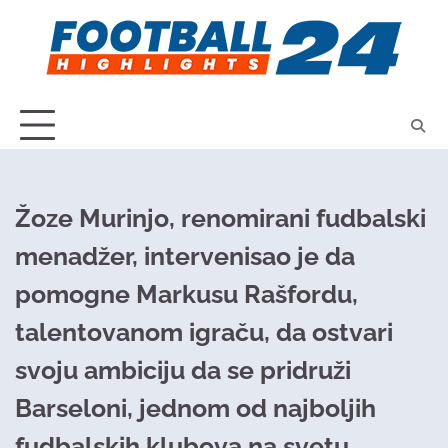
Skip
to
content
Žoze Murinjo, renomirani fudbalski
menadžer, intervenisao je da
pomogne Markusu Rašfordu,
talentovanom igraču, da ostvari
svoju ambiciju da se pridruži
Barseloni, jednom od najboljih
fudbalskih klubova na svetu.