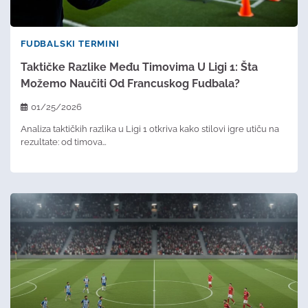
FUDBALSKI TERMINI
Taktičke Razlike Među Timovima U Ligi 1: Šta
Možemo Naučiti Od Francuskog Fudbala?
01/25/2026
Analiza taktičkih razlika u Ligi 1 otkriva kako stilovi igre utiču na
rezultate: od timova…