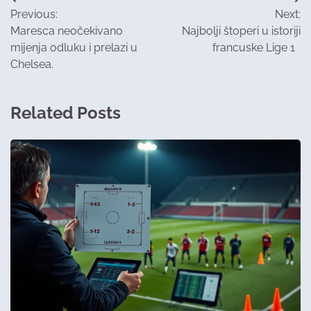
Post
Previous:
Next:
navigation
Maresca neočekivano
Najbolji štoperi u istoriji
mijenja odluku i prelazi u
francuske Lige 1
Chelsea.
Related Posts