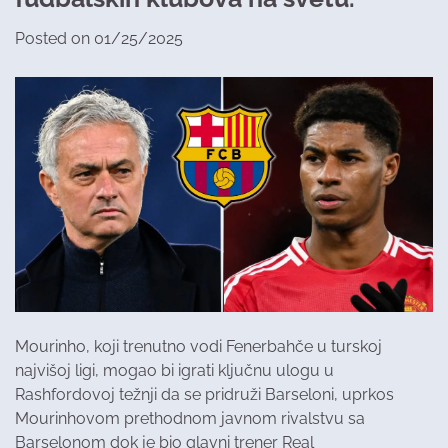
Posted on
01/25/2025
Mourinho, koji trenutno vodi Fenerbahče u turskoj
najvišoj ligi, mogao bi igrati ključnu ulogu u
Rashfordovoj težnji da se pridruži Barseloni, uprkos
Mourinhovom prethodnom javnom rivalstvu sa
Barselonom dok je bio glavni trener Real