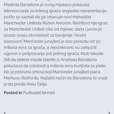
Madrida.Barselona je ovog mjeseca pokazala
interesovanje za krilnog igrača engleske reprezentacije,
pošto su saznali da ga izbacuje novi menadžer
Manchester Uniteda Ruben Amorim. Rashford nije igrao
za Manchester United više od mjesec dana i javno je
izrazio svoju otvorenost za bavljenje “novim
izazovom”.Mančester junajted je dao ponudu od 30
miliona evra za igrača, a neočekivano su zaključili
ugovor o potpisivanju još jednog igrača. Klub takođe
želi da stekne mlade talente iz Arsenala.Barselona
pokušava da oslobodi 9 miliona evra budžeta za plate,
što je polovina iznosa koji Mančester junajted plaća
Markusu Rašfordu. Najlakši način da Barselona to uradi
je da proda Ansu Fatija.
Posted in
Fudbalski termini