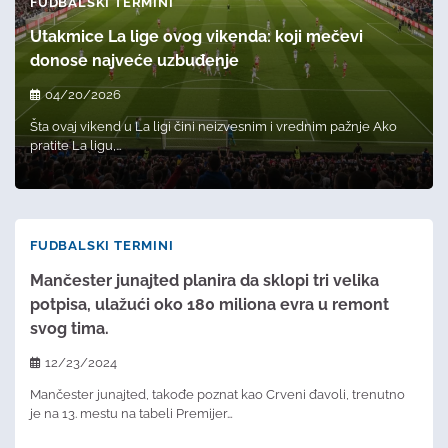
FUDBALSKI TERMINI
Utakmice La lige ovog vikenda: koji mečevi
donose najveće uzbuđenje
04/20/2026
Šta ovaj vikend u La ligi čini neizvesnim i vrednim pažnje Ako
pratite La ligu,…
FUDBALSKI TERMINI
Mančester junajted planira da sklopi tri velika
potpisa, ulažući oko 180 miliona evra u remont
svog tima.
12/23/2024
Mančester junajted, takođe poznat kao Crveni đavoli, trenutno
je na 13. mestu na tabeli Premijer…