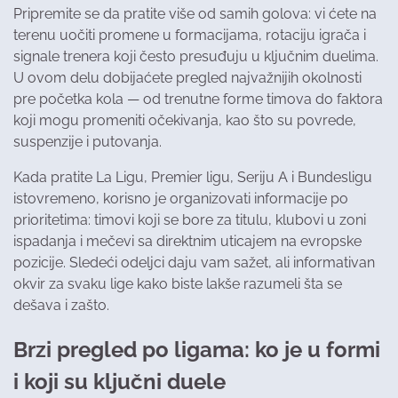
Pripremite se da pratite više od samih golova: vi ćete na
terenu uočiti promene u formacijama, rotaciju igrača i
signale trenera koji često presuđuju u ključnim duelima.
U ovom delu dobijaćete pregled najvažnijih okolnosti
pre početka kola — od trenutne forme timova do faktora
koji mogu promeniti očekivanja, kao što su povrede,
suspenzije i putovanja.
Kada pratite La Ligu, Premier ligu, Seriju A i Bundesligu
istovremeno, korisno je organizovati informacije po
prioritetima: timovi koji se bore za titulu, klubovi u zoni
ispadanja i mečevi sa direktnim uticajem na evropske
pozicije. Sledeći odeljci daju vam sažet, ali informativan
okvir za svaku lige kako biste lakše razumeli šta se
dešava i zašto.
Brzi pregled po ligama: ko je u formi
i koji su ključni duele