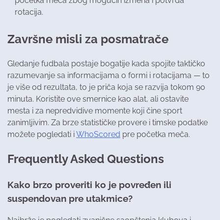
početka meča zbog mogućih izmena i potvrda
rotacija.
Završne misli za posmatrače
Gledanje fudbala postaje bogatije kada spojite taktičko
razumevanje sa informacijama o formi i rotacijama — to
je više od rezultata, to je priča koja se razvija tokom 90
minuta. Koristite ove smernice kao alat, ali ostavite
mesta i za nepredvidive momente koji čine sport
zanimljivim. Za brze statističke provere i timske podatke
možete pogledati i
WhoScored
pre početka meča.
Frequently Asked Questions
Kako brzo proveriti ko je povređen ili
suspendovan pre utakmice?