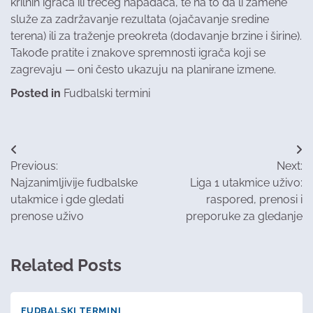
krilnih igrača ili trećeg napadača, te na to da li zamene
služe za zadržavanje rezultata (ojačavanje sredine
terena) ili za traženje preokreta (dodavanje brzine i širine).
Takođe pratite i znakove spremnosti igrača koji se
zagrevaju — oni često ukazuju na planirane izmene.
Posted in
Fudbalski termini
Post
Previous:
Next:
navigation
Najzanimljivije fudbalske
Liga 1 utakmice uživo:
utakmice i gde gledati
raspored, prenosi i
prenose uživo
preporuke za gledanje
Related Posts
FUDBALSKI TERMINI