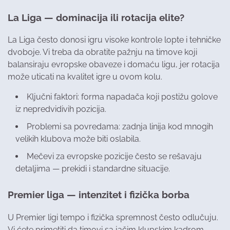
La Liga — dominacija ili rotacija elite?
La Liga često donosi igru visoke kontrole lopte i tehničke
dvoboje. Vi treba da obratite pažnju na timove koji
balansiraju evropske obaveze i domaću ligu, jer rotacija
može uticati na kvalitet igre u ovom kolu.
Ključni faktori: forma napadača koji postižu golove
iz nepredvidivih pozicija.
Problemi sa povredama: zadnja linija kod mnogih
velikih klubova može biti oslabila.
Mečevi za evropske pozicije često se rešavaju
detaljima — prekidi i standardne situacije.
Premier liga — intenzitet i fizička borba
U Premier ligi tempo i fizička spremnost često odlučuju.
Vi ćete primetiti da timovi sa jačim klupskim kadrom