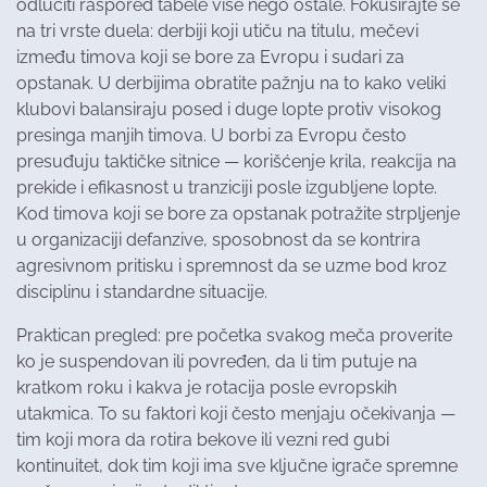
odlučiti raspored tabele više nego ostale. Fokusirajte se
na tri vrste duela: derbiji koji utiču na titulu, mečevi
između timova koji se bore za Evropu i sudari za
opstanak. U derbijima obratite pažnju na to kako veliki
klubovi balansiraju posed i duge lopte protiv visokog
presinga manjih timova. U borbi za Evropu često
presuđuju taktičke sitnice — korišćenje krila, reakcija na
prekide i efikasnost u tranziciji posle izgubljene lopte.
Kod timova koji se bore za opstanak potražite strpljenje
u organizaciji defanzive, sposobnost da se kontrira
agresivnom pritisku i spremnost da se uzme bod kroz
disciplinu i standardne situacije.
Praktican pregled: pre početka svakog meča proverite
ko je suspendovan ili povređen, da li tim putuje na
kratkom roku i kakva je rotacija posle evropskih
utakmica. To su faktori koji često menjaju očekivanja —
tim koji mora da rotira bekove ili vezni red gubi
kontinuitet, dok tim koji ima sve ključne igrače spremne