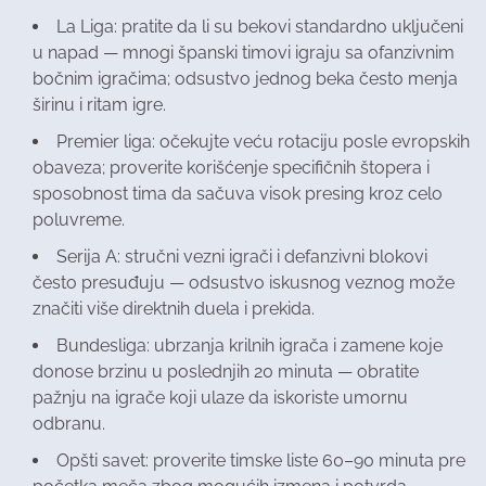
La Liga: pratite da li su bekovi standardno uključeni
u napad — mnogi španski timovi igraju sa ofanzivnim
bočnim igračima; odsustvo jednog beka često menja
širinu i ritam igre.
Premier liga: očekujte veću rotaciju posle evropskih
obaveza; proverite korišćenje specifičnih štopera i
sposobnost tima da sačuva visok presing kroz celo
poluvreme.
Serija A: stručni vezni igrači i defanzivni blokovi
često presuđuju — odsustvo iskusnog veznog može
značiti više direktnih duela i prekida.
Bundesliga: ubrzanja krilnih igrača i zamene koje
donose brzinu u poslednjih 20 minuta — obratite
pažnju na igrače koji ulaze da iskoriste umornu
odbranu.
Opšti savet: proverite timske liste 60–90 minuta pre