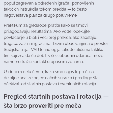
poput zagrevanja određenih igrača i ponovljenih
taktičkih instrukcija tokom prekida — to često
nagoveštava plan za drugo poluvreme.
Praktikum za gledaoce: pratite kako se timovi
prilagođavaju rezultatima. Ako vode, očekujte
povlačenje u blok i veći broj prekida; ako zaostaju,
tragaće za širim igračima i bržim ubacivanjima u prostor.
Sudijska linija i VAR tehnologija takođe utiču na taktiku —
tim koji zna da će dobiti više slobodnih udaraca može
namerno tražiti kontakt u opasnim zonama.
U idućem delu ćemo, kako smo najavili, preći na
detaljne analize pojedinačnih susreta i predloge šta
očekivati od startnih postava i eventualnih rotacija.
Pregled startnih postava i rotacija —
šta brzo proveriti pre meča