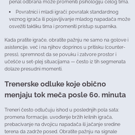
penal odbrana može promeniti psihologiju celog tima.
Povratnici i mladi igrači: povratak standardnog
veznog igrača ili pojavljivanje mladog napadača može
osvežiti taktiku tima i promeniti pristup suparnika.
Kada pratite igrače, obratite pažnju ne samo na golove i
asistencije, već i na njihov doprinos u pritisku (counter-
press), spremnost da se povuku i zatvore prostor i
učešće u set-plej situacijama — često iz tih segmenata
dolaze presudni momenti.
Trenerske odluke koje obično
menjaju tok meča posle 60. minuta
Treneri često odlučuju ishod u poslednjih pola sata:
promena formacije, uvođenje bržih krilnih igrača,
prebacivanje na dvojicu napadača ili jačanje sredine
terena da zadrže posed. Obratite pažnju na signale