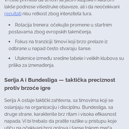
lakše podnose višestruke obaveze, ali i da neočekivani
rezultati
nisu retkost zbog intenziteta tura.
Rotacija trenera: očekujte promene u startnim
postavama zbog evropskih takmičenja.
Fokus na tranziciji: timovi koji brzo prelaze iz
odbrane u napad često stvaraju šanse.
Utakmice između sredine tabele i velikih klubova su
prilika za iznenađenja.
Serija A i Bundesliga — taktička preciznost
protiv brzoće igre
Serija A ostaje taktički zahtevna, sa timovima koji se
oslanjaju na organizaciju i disciplinu. Bundesliga, sa
druge strane, karakteriše brz ritam i visoka efikasnost
napada. Vi bi trebalo da pratite razlike u pristupu koje
utiču na očekivani broj golova i šanse tokom meča.