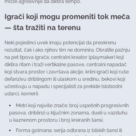
može agresivnije da diktira tempo.
Igrači koji mogu promeniti tok meča
— šta tražiti na terenu
Neki pojedinci uvek imaju potencijal da preokrenu
rezultat, čak i ako njihov tim ne dominira. Obratite pažnju
na pet tipova igrača: centralni kreator (playmaker) koji
diktira ritam i traži vertikalne pasove, centralni napadač
koji stvara prostor i završava akcije, krilni igrači koji ruše
defanzivu driblingom ili ulaskom u sredinu, bekovi koji
učestvuju u napadu i specijalisti za prekide (slobodni
udarci, korneri).
Metri koji najviše znače: broj uspešnih progresivnih
pasova, driblinzi u ključnim zonama, dueli u vazduhu
u kaznenom prostoru i broj kreiranih šansi.
Forma golmana: serija odbrana iz bliskih šansi ili