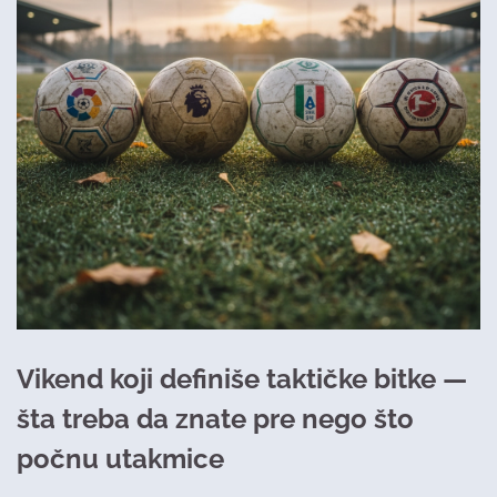
Vikend koji definiše taktičke bitke —
šta treba da znate pre nego što
počnu utakmice