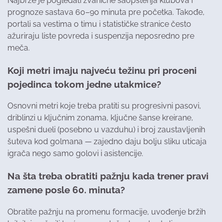
Najbrže je pogledati zvanične saopštenja klubova i
prognoze sastava 60–90 minuta pre početka. Takođe,
portali sa vestima o timu i statističke stranice često
ažuriraju liste povreda i suspenzija neposredno pre
meča.
Koji metri imaju najveću težinu pri proceni
pojedinca tokom jedne utakmice?
Osnovni metri koje treba pratiti su progresivni pasovi,
driblinzi u ključnim zonama, ključne šanse kreirane,
uspešni dueli (posebno u vazduhu) i broj zaustavljenih
šuteva kod golmana — zajedno daju bolju sliku uticaja
igrača nego samo golovi i asistencije.
Na šta treba obratiti pažnju kada trener pravi
zamene posle 60. minuta?
Obratite pažnju na promenu formacije, uvođenje bržih