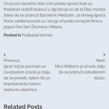
On pruža opsežnu listu svih poteza igrača koje su
finalizirali različiti klubovi u ligi.Veruje se da bi Diaz možda
želeo da se pridruži Barseloni. Međutim, za bivšeg igrača
Porta zainteresovani su i drugi vrhunski evropski timovi,
poput Pari Sen Žermena i Milana.
Posted in
Fudbalski termini
Post
Previous:
Next:
navigation
Igrač koji je povezan sa
Nico Williams je izrazio želju
Liverpulom izrazio je želju
da se pridruži određenom
da se preseli, nakon što je
klubu.
impresionirao tokom
nedavne utakmice.
Related Posts