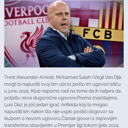
Trent Alexander-Arnold, Mohamed Salah i Virgil Van Dijk
mogli bi napustiti svoj tim ubrzo pošto im ugovori ističu
u junu 2025. Klub naporno radi na tome da ih natjera da
potpišu nove dugoročne ugovore.Prema izvještajima,
Luis Diaz je još jedan igrač Anfielda koji bi mogao
napustiti tim nakon što nije uspio postići dogovor sa
klubom o novom ugovoru.Članak govori o najnovijim
transferima obavljenim u Premijer ligi tokom ljeta 2024.