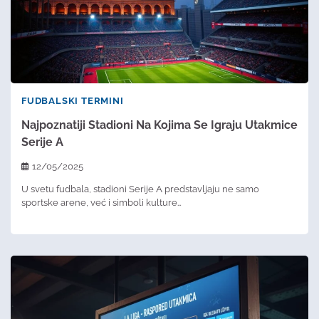
FUDBALSKI TERMINI
Najpoznatiji Stadioni Na Kojima Se Igraju Utakmice
Serije A
12/05/2025
U svetu fudbala, stadioni Serije A predstavljaju ne samo
sportske arene, već i simboli kulture…