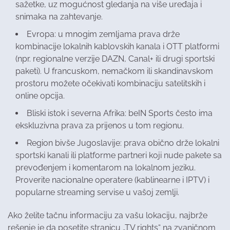
sažetke, uz mogućnost gledanja na više uređaja i
snimaka na zahtevanje.
Evropa: u mnogim zemljama prava drže
kombinacije lokalnih kablovskih kanala i OTT platformi
(npr. regionalne verzije DAZN, Canal+ ili drugi sportski
paketi). U francuskom, nemačkom ili skandinavskom
prostoru možete očekivati kombinaciju satelitskih i
online opcija.
Bliski istok i severna Afrika: beIN Sports često ima
ekskluzivna prava za prijenos u tom regionu.
Region bivše Jugoslavije: prava obično drže lokalni
sportski kanali ili platforme partneri koji nude pakete sa
prevođenjem i komentarom na lokalnom jeziku.
Proverite nacionalne operatere (kablinearne i IPTV) i
popularne streaming servise u vašoj zemlji.
Ako želite tačnu informaciju za vašu lokaciju, najbrže
rešenje je da posetite stranicu „TV rights“ na zvaničnom