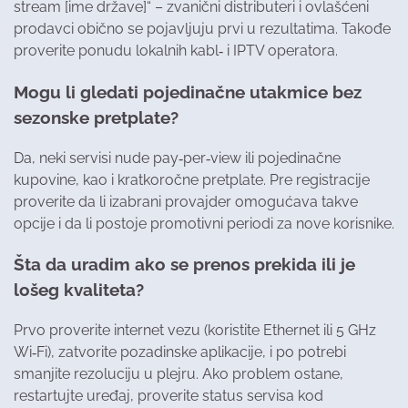
stream [ime države]“ – zvanični distributeri i ovlašćeni
prodavci obično se pojavljuju prvi u rezultatima. Takođe
proverite ponudu lokalnih kabl‐ i IPTV operatora.
Mogu li gledati pojedinačne utakmice bez
sezonske pretplate?
Da, neki servisi nude pay‑per‑view ili pojedinačne
kupovine, kao i kratkoročne pretplate. Pre registracije
proverite da li izabrani provajder omogućava takve
opcije i da li postoje promotivni periodi za nove korisnike.
Šta da uradim ako se prenos prekida ili je
lošeg kvaliteta?
Prvo proverite internet vezu (koristite Ethernet ili 5 GHz
Wi‑Fi), zatvorite pozadinske aplikacije, i po potrebi
smanjite rezoluciju u plejru. Ako problem ostane,
restartujte uređaj, proverite status servisa kod