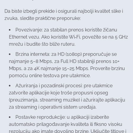
Da biste izbegli prekide i osigurali najbolji kvalitet slike i
zvuka, sledite praktične preporuke:
Povezivanje: za stabilan prenos koristite žičanu
Ethernet vezu. Ako koristite Wi‑Fi, povežite se na 5 GHz
mrežu i budite što bliže ruteru.
Brzina interneta: za HD (1080p) preporučuje se
najmanje 5–8 Mbps, za Full HD stabilniji prenos 10+
Mbps, a za 4K najmanje 15–25 Mbps. Proverite brzinu
pomoću online testova pre utakmice.
Ažuriranja i pozadinski procesi: pre utakmice
zatvorite aplikacije koje troše propusni opseg
(preuzimanja, streaming muzike) i ažurirajte aplikaciju
za streaming i operativni sistem uređaja.
Postavke reprodukcije: u aplikaciji izaberite
automatsko prilagođavanje kvaliteta ili fiksno visoku
rezoluciju ako imate dovoljno brzine. Uključite titlove i