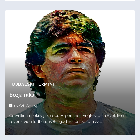
FUDBALSKI TERMINI
Božja ruka
07/26/2024
Četvrtfinalni okršaj između Argentine i Engleske na Svetskom
prvenstvu u fudbalu 1986. godine, održanom 22.…