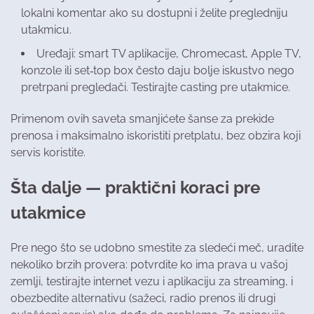
lokalni komentar ako su dostupni i želite pregledniju
utakmicu.
Uređaji: smart TV aplikacije, Chromecast, Apple TV,
konzole ili set‑top box često daju bolje iskustvo nego
pretrpani pregledači. Testirajte casting pre utakmice.
Primenom ovih saveta smanjićete šanse za prekide
prenosa i maksimalno iskoristiti pretplatu, bez obzira koji
servis koristite.
Šta dalje — praktični koraci pre
utakmice
Pre nego što se udobno smestite za sledeći meč, uradite
nekoliko brzih provera: potvrdite ko ima prava u vašoj
zemlji, testirajte internet vezu i aplikaciju za streaming, i
obezbedite alternativu (sažeci, radio prenos ili drugi