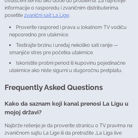
ovlašćeni servis) ako dođe do problema. Za najnovije
informacije o rasporedu i zvaničnim distributerima
posetite
zvanični sajt La Lige
.
Proverite raspored i prava u lokalnom TV vodiču
neposredno pre utakmice.
Testirajte brzinu i uređaj nekoliko sati ranije —
smanjiće stres pre početka utakmice.
Iskoristite probni period ili kupovinu pojedinačne
utakmice ako niste sigurni u dugoročnu pretplatu.
Frequently Asked Questions
Kako da saznam koji kanal prenosi La Ligu u
mojoj državi?
Najbrže rešenje je da proverite stranicu o TV pravima na
zvaničnom sajtu La Lige ili da pretražite „La Liga live