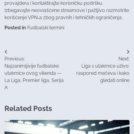
provajdera i kontaktirajte korisničku podršku.
Izbegavajte neovlašćene streamove i pažljivo razmotrite
korišćenje VPN‑a zbog pravnih i tehničkih ograničenja.
Posted in
Fudbalski termini
Post
Previous:
Next:
navigation
Najzanimljivije fudbalske
Liga 1 utakmice uživo:
utakmice ovog vikenda —
raspored mečeva i kako
La Liga, Premier liga, Serija
gledati online
A
Related Posts