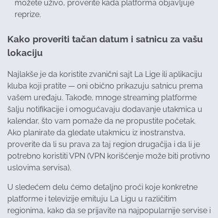
možete uživo, proverite kada platforma objavljuje
reprize.
Kako proveriti tačan datum i satnicu za vašu
lokaciju
Najlakše je da koristite zvanični sajt La Lige ili aplikaciju
kluba koji pratite — oni obično prikazuju satnicu prema
vašem uređaju. Takođe, mnoge streaming platforme
šalju notifikacije i omogućavaju dodavanje utakmica u
kalendar, što vam pomaže da ne propustite početak.
Ako planirate da gledate utakmicu iz inostranstva,
proverite da li su prava za taj region drugačija i da li je
potrebno koristiti VPN (VPN korišćenje može biti protivno
uslovima servisa).
U sledećem delu ćemo detaljno proći koje konkretne
platforme i televizije emituju La Ligu u različitim
regionima, kako da se prijavite na najpopularnije servise i