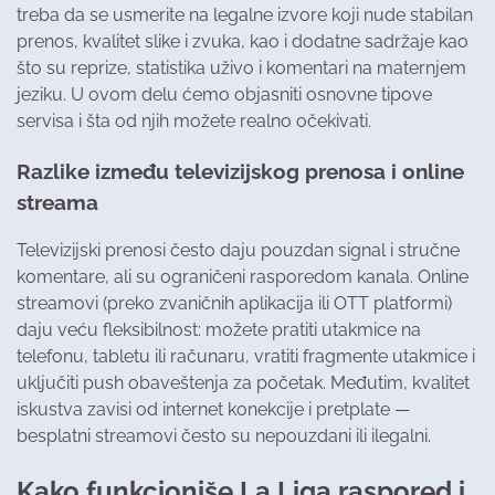
treba da se usmerite na legalne izvore koji nude stabilan
prenos, kvalitet slike i zvuka, kao i dodatne sadržaje kao
što su reprize, statistika uživo i komentari na maternjem
jeziku. U ovom delu ćemo objasniti osnovne tipove
servisa i šta od njih možete realno očekivati.
Razlike između televizijskog prenosa i online
streama
Televizijski prenosi često daju pouzdan signal i stručne
komentare, ali su ograničeni rasporedom kanala. Online
streamovi (preko zvaničnih aplikacija ili OTT platformi)
daju veću fleksibilnost: možete pratiti utakmice na
telefonu, tabletu ili računaru, vratiti fragmente utakmice i
uključiti push obaveštenja za početak. Međutim, kvalitet
iskustva zavisi od internet konekcije i pretplate —
besplatni streamovi često su nepouzdani ili ilegalni.
Kako funkcioniše La Liga raspored i