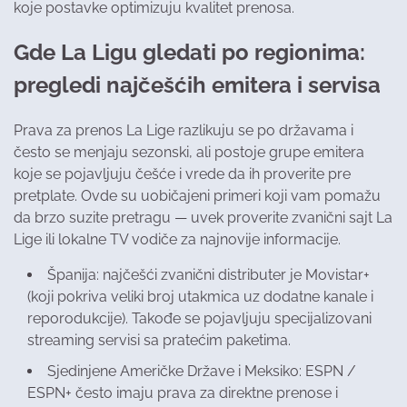
koje postavke optimizuju kvalitet prenosa.
Gde La Ligu gledati po regionima:
pregledi najčešćih emitera i servisa
Prava za prenos La Lige razlikuju se po državama i
često se menjaju sezonski, ali postoje grupe emitera
koje se pojavljuju češće i vrede da ih proverite pre
pretplate. Ovde su uobičajeni primeri koji vam pomažu
da brzo suzite pretragu — uvek proverite zvanični sajt La
Lige ili lokalne TV vodiče za najnovije informacije.
Španija: najčešći zvanični distributer je Movistar+
(koji pokriva veliki broj utakmica uz dodatne kanale i
reporodukcije). Takođe se pojavljuju specijalizovani
streaming servisi sa pratećim paketima.
Sjedinjene Američke Države i Meksiko: ESPN /
ESPN+ često imaju prava za direktne prenose i