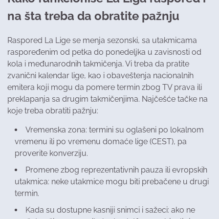
na šta treba da obratite pažnju
Raspored La Lige se menja sezonski, sa utakmicama
raspoređenim od petka do ponedeljka u zavisnosti od
kola i međunarodnih takmičenja. Vi treba da pratite
zvanični kalendar lige, kao i obaveštenja nacionalnih
emitera koji mogu da pomere termin zbog TV prava ili
preklapanja sa drugim takmičenjima. Najčešće tačke na
koje treba obratiti pažnju:
Vremenska zona: termini su oglašeni po lokalnom
vremenu ili po vremenu domaće lige (CEST), pa
proverite konverziju.
Promene zbog reprezentativnih pauza ili evropskih
utakmica: neke utakmice mogu biti prebačene u drugi
termin.
Kada su dostupne kasniji snimci i sažeci: ako ne