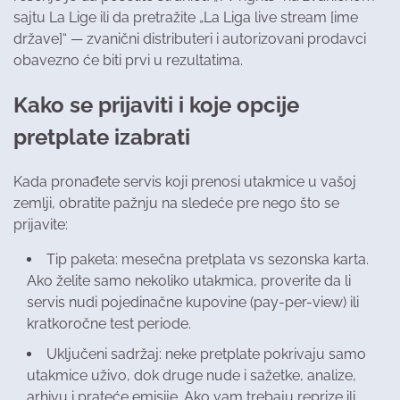
sajtu La Lige ili da pretražite „La Liga live stream [ime
države]“ — zvanični distributeri i autorizovani prodavci
obavezno će biti prvi u rezultatima.
Kako se prijaviti i koje opcije
pretplate izabrati
Kada pronađete servis koji prenosi utakmice u vašoj
zemlji, obratite pažnju na sledeće pre nego što se
prijavite:
Tip paketa: mesečna pretplata vs sezonska karta.
Ako želite samo nekoliko utakmica, proverite da li
servis nudi pojedinačne kupovine (pay-per-view) ili
kratkoročne test periode.
Uključeni sadržaj: neke pretplate pokrivaju samo
utakmice uživo, dok druge nude i sažetke, analize,
arhivu i prateće emisije. Ako vam trebaju reprize ili