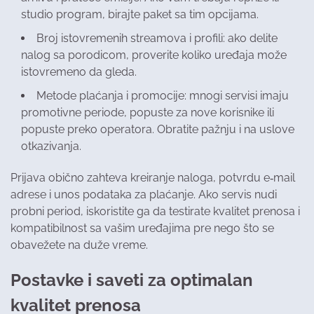
studio program, birajte paket sa tim opcijama.
Broj istovremenih streamova i profili: ako delite
nalog sa porodicom, proverite koliko uređaja može
istovremeno da gleda.
Metode plaćanja i promocije: mnogi servisi imaju
promotivne periode, popuste za nove korisnike ili
popuste preko operatora. Obratite pažnju i na uslove
otkazivanja.
Prijava obično zahteva kreiranje naloga, potvrdu e‑mail
adrese i unos podataka za plaćanje. Ako servis nudi
probni period, iskoristite ga da testirate kvalitet prenosa i
kompatibilnost sa vašim uređajima pre nego što se
obavežete na duže vreme.
Postavke i saveti za optimalan
kvalitet prenosa