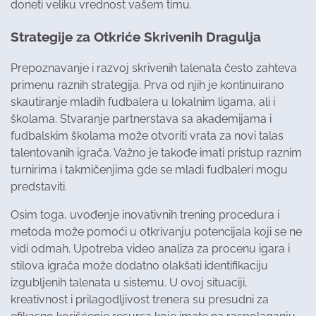
doneti veliku vrednost vašem timu.
Strategije za Otkriće Skrivenih Dragulja
Prepoznavanje i razvoj skrivenih talenata često zahteva
primenu raznih strategija. Prva od njih je kontinuirano
skautiranje mladih fudbalera u lokalnim ligama, ali i
školama. Stvaranje partnerstava sa akademijama i
fudbalskim školama može otvoriti vrata za novi talas
talentovanih igrača. Važno je takođe imati pristup raznim
turnirima i takmičenjima gde se mladi fudbaleri mogu
predstaviti.
Osim toga, uvođenje inovativnih trening procedura i
metoda može pomoći u otkrivanju potencijala koji se ne
vidi odmah. Upotreba video analiza za procenu igara i
stilova igrača može dodatno olakšati identifikaciju
izgubljenih talenata u sistemu. U ovoj situaciji,
kreativnost i prilagodljivost trenera su presudni za