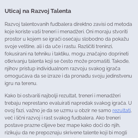
Uticaj na Razvoj Talenta
Razvoj talentovanih fudbalera direktno zavisi od metoda
koje koriste vaši treneri i menadžeri. Oni moraju stvoriti
prostor u kojem se igrači osećaju slobodno da pokažu
svoje veštine, ali i da uče i rastu. Različiti treninzi,
fokusirani na tehniku i taktiku, mogu značajno doprineti
otkrivanju talenta koji se često može promašiti. Takođe,
njihov pristup individualnom razvoju svakog igrača
omogućava da se izraze i da pronađu svoju jedinstvenu
igru na terenu.
Kako bi ostvarili najbolji rezultat, treneri i menadžeri
trebaju neprestano evaluirati napredak svakog igrača. U
ovoj fazi, važno je da se uzmu u obzir ne samo
rezultati
,
već i lični razvoj i rast svakog fudbalera. Ako treneri
postave prazne ciljeve bez mape kako doći do njih,
rizikuju da ne prepoznaju skrivene talente koji bi mogli