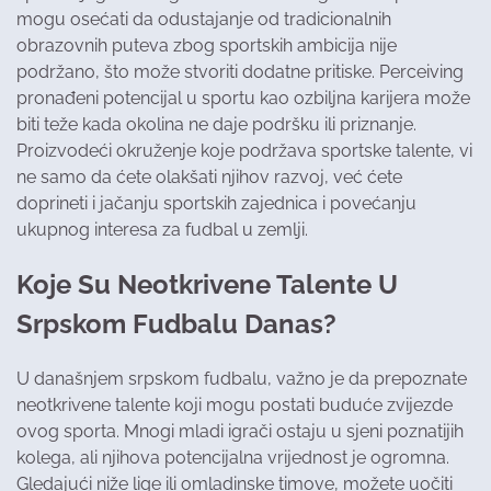
mogu osećati da odustajanje od tradicionalnih
obrazovnih puteva zbog sportskih ambicija nije
podržano, što može stvoriti dodatne pritiske. Perceiving
pronađeni potencijal u sportu kao ozbiljna karijera može
biti teže kada okolina ne daje podršku ili priznanje.
Proizvodeći okruženje koje podržava sportske talente, vi
ne samo da ćete olakšati njihov razvoj, već ćete
doprineti i jačanju sportskih zajednica i povećanju
ukupnog interesa za fudbal u zemlji.
Koje Su Neotkrivene Talente U
Srpskom Fudbalu Danas?
U današnjem srpskom fudbalu, važno je da prepoznate
neotkrivene talente koji mogu postati buduće zvijezde
ovog sporta. Mnogi mladi igrači ostaju u sjeni poznatijih
kolega, ali njihova potencijalna vrijednost je ogromna.
Gledajući niže lige ili omladinske timove, možete uočiti