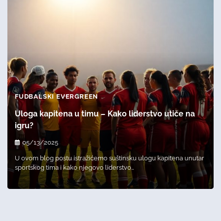
FUDBALSKI EVERGREEN
Uloga kapitena u timu – Kako liderstvo utiče na
igru?
05/13/2025
U ovom blog postu istražićemo suštinsku ulogu kapitena unutar
sportskog tima i kako njegovo liderstvo…