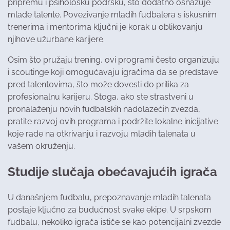
pripremu i psihološku podršku, što dodatno osnažuje
mlade talente. Povezivanje mladih fudbalera s iskusnim
trenerima i mentorima ključni je korak u oblikovanju
njihove užurbane karijere.
Osim što pružaju trening, ovi programi često organizuju
i scoutinge koji omogućavaju igračima da se predstave
pred talentovima, što može dovesti do prilika za
profesionalnu karijeru. Stoga, ako ste strastveni u
pronalaženju novih fudbalskih nadolazećih zvezda,
pratite razvoj ovih programa i podržite lokalne inicijative
koje rade na otkrivanju i razvoju mladih talenata u
vašem okruženju.
Studije slučaja obećavajućih igrača
U današnjem fudbalu, prepoznavanje mladih talenata
postaje ključno za budućnost svake ekipe. U srpskom
fudbalu, nekoliko igrača ističe se kao potencijalni zvezde