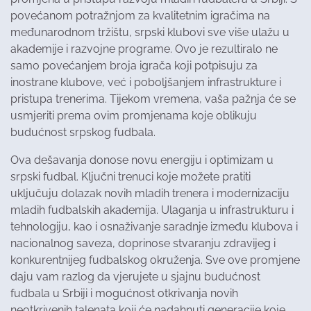
povećanom potražnjom za kvalitetnim igračima na
međunarodnom tržištu, srpski klubovi sve više ulažu u
akademije i razvojne programe. Ovo je rezultiralo ne
samo povećanjem broja igrača koji potpisuju za
inostrane klubove, već i poboljšanjem infrastrukture i
pristupa trenerima. Tijekom vremena, vaša pažnja će se
usmjeriti prema ovim promjenama koje oblikuju
budućnost srpskog fudbala.
Ova dešavanja donose novu energiju i optimizam u
srpski fudbal. Ključni trenuci koje možete pratiti
uključuju dolazak novih mladih trenera i modernizaciju
mladih fudbalskih akademija. Ulaganja u infrastrukturu i
tehnologiju, kao i osnaživanje saradnje između klubova i
nacionalnog saveza, doprinose stvaranju zdravijeg i
konkurentnijeg fudbalskog okruženja. Sve ove promjene
daju vam razlog da vjerujete u sjajnu budućnost
fudbala u Srbiji i mogućnost otkrivanja novih
neotkrivenih talenata koji će nadahnuti generacije koje