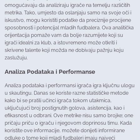
omogućavaju da analiziraju igrače na temelju različitih
metrika. Tako, umjesto da oslanjaju samo na svoje oči i
iskustvo, mogu koristiti podatke da preciznije procijene
sposobnosti i potencijal mladih fudbalera. Ova analitička
orijentacija pomaže vam da bolje razumijete koji su
igrači idealni za klub, a istovremeno može otkriti i
skrivene talente koji možda ne dobivaju pažnju koju
zaslužuju.
Analiza Podataka i Performanse
Analiza podataka i performansi igrača igra ključnu ulogu
u skautingu. Danas se koriste razne statističke metode
kako bi se pratili učinci igrača tokom utakmica,
uključujući broj postignutih golova, asistencija, kao i
efikasnost u odbrani. Ove metrike nisu samo brojke; one
pričaju priču o igraču i njegovom doprinosu timu. Kada
koristite ove informacije, možete donijeti informirane
odluke o tome koji mladi fudbaleri imaju najveći