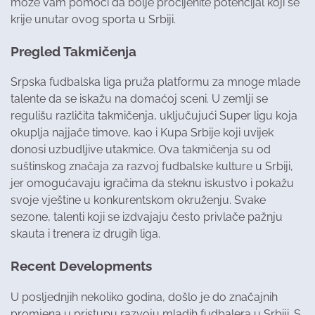
može vam pomoći da bolje procijenite potencijal koji se
krije unutar ovog sporta u Srbiji.
Pregled Takmičenja
Srpska fudbalska liga pruža platformu za mnoge mlade
talente da se iskažu na domaćoj sceni. U zemlji se
regulišu različita takmičenja, uključujući Super ligu koja
okuplja najjače timove, kao i Kupa Srbije koji uvijek
donosi uzbudljive utakmice. Ova takmičenja su od
suštinskog značaja za razvoj fudbalske kulture u Srbiji,
jer omogućavaju igračima da steknu iskustvo i pokažu
svoje vještine u konkurentskom okruženju. Svake
sezone, talenti koji se izdvajaju često privlače pažnju
skauta i trenera iz drugih liga.
Recent Developments
U posljednjih nekoliko godina, došlo je do značajnih
promjena u pristupu razvoju mladih fudbalera u Srbiji. S