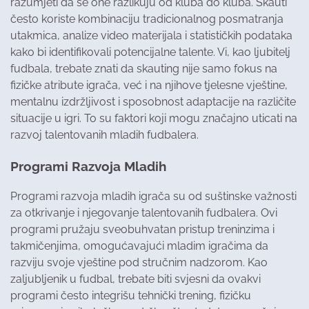
razumjeti da se one razlikuju od kluba do kluba. Skauti
često koriste kombinaciju tradicionalnog posmatranja
utakmica, analize video materijala i statističkih podataka
kako bi identifikovali potencijalne talente. Vi, kao ljubitelj
fudbala, trebate znati da skauting nije samo fokus na
fizičke atribute igrača, već i na njihove tjelesne vještine,
mentalnu izdržljivost i sposobnost adaptacije na različite
situacije u igri. To su faktori koji mogu značajno uticati na
razvoj talentovanih mladih fudbalera.
Programi Razvoja Mladih
Programi razvoja mladih igrača su od suštinske važnosti
za otkrivanje i njegovanje talentovanih fudbalera. Ovi
programi pružaju sveobuhvatan pristup treninzima i
takmičenjima, omogućavajući mladim igračima da
razviju svoje vještine pod stručnim nadzorom. Kao
zaljubljenik u fudbal, trebate biti svjesni da ovakvi
programi često integrišu tehnički trening, fizičku