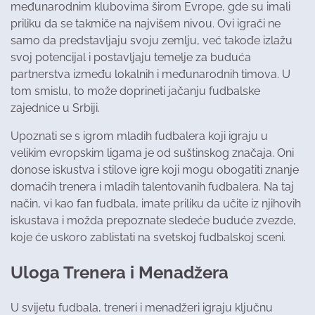
međunarodnim klubovima širom Evrope, gde su imali
priliku da se takmiče na najvišem nivou. Ovi igrači ne
samo da predstavljaju svoju zemlju, već takođe izlažu
svoj potencijal i postavljaju temelje za buduća
partnerstva između lokalnih i međunarodnih timova. U
tom smislu, to može doprineti jačanju fudbalske
zajednice u Srbiji.
Upoznati se s igrom mladih fudbalera koji igraju u
velikim evropskim ligama je od suštinskog značaja. Oni
donose iskustva i stilove igre koji mogu obogatiti znanje
domaćih trenera i mladih talentovanih fudbalera. Na taj
način, vi kao fan fudbala, imate priliku da učite iz njihovih
iskustava i možda prepoznate sledeće buduće zvezde,
koje će uskoro zablistati na svetskoj fudbalskoj sceni.
Uloga Trenera i Menadžera
U svijetu fudbala, treneri i menadžeri igraju ključnu