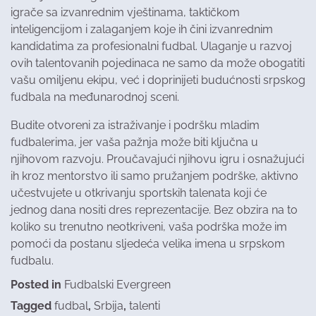
igrače sa izvanrednim vještinama, taktičkom
inteligencijom i zalaganjem koje ih čini izvanrednim
kandidatima za profesionalni fudbal. Ulaganje u razvoj
ovih talentovanih pojedinaca ne samo da može obogatiti
vašu omiljenu ekipu, već i doprinijeti budućnosti srpskog
fudbala na međunarodnoj sceni.
Budite otvoreni za istraživanje i podršku mladim
fudbalerima, jer vaša pažnja može biti ključna u
njihovom razvoju. Proučavajući njihovu igru i osnažujući
ih kroz mentorstvo ili samo pružanjem podrške, aktivno
učestvujete u otkrivanju sportskih talenata koji će
jednog dana nositi dres reprezentacije. Bez obzira na to
koliko su trenutno neotkriveni, vaša podrška može im
pomoći da postanu sljedeća velika imena u srpskom
fudbalu.
Posted in
Fudbalski Evergreen
Tagged
fudbal
,
Srbija
,
talenti