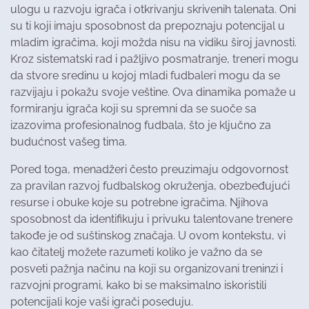
ulogu u razvoju igrača i otkrivanju skrivenih talenata. Oni
su ti koji imaju sposobnost da prepoznaju potencijal u
mladim igračima, koji možda nisu na vidiku široj javnosti.
Kroz sistematski rad i pažljivo posmatranje, treneri mogu
da stvore sredinu u kojoj mladi fudbaleri mogu da se
razvijaju i pokažu svoje veštine. Ova dinamika pomaže u
formiranju igrača koji su spremni da se suoče sa
izazovima profesionalnog fudbala, što je ključno za
budućnost vašeg tima.
Pored toga, menadžeri često preuzimaju odgovornost
za pravilan razvoj fudbalskog okruženja, obezbeđujući
resurse i obuke koje su potrebne igračima. Njihova
sposobnost da identifikuju i privuku talentovane trenere
takođe je od suštinskog značaja. U ovom kontekstu, vi
kao čitatelj možete razumeti koliko je važno da se
posveti pažnja načinu na koji su organizovani treninzi i
razvojni programi, kako bi se maksimalno iskoristili
potencijali koje vaši igrači poseduju.