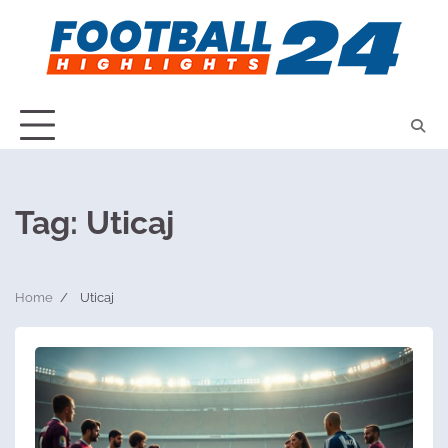
Skip
to
content
Tag:
Uticaj
Home
Uticaj