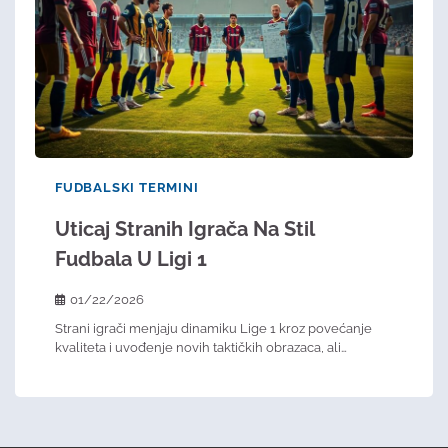
FUDBALSKI TERMINI
Uticaj Stranih Igrača Na Stil
Fudbala U Ligi 1
01/22/2026
Strani igrači menjaju dinamiku Lige 1 kroz povećanje
kvaliteta i uvođenje novih taktičkih obrazaca, ali…