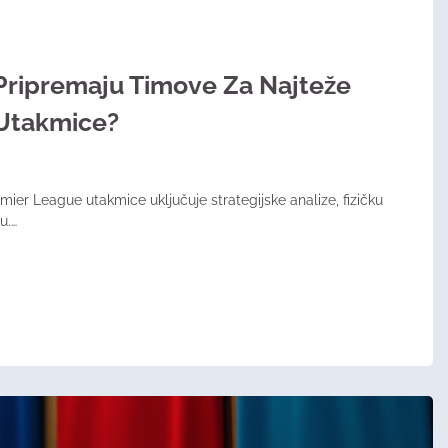
Pripremaju Timove Za Najteže
Utakmice?
ier League utakmice uključuje strategijske analize, fizičku
u.…