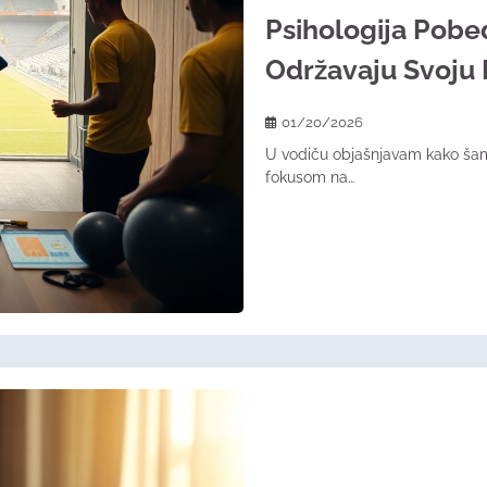
Psihologija Pobed
Održavaju Svoju
01/20/2026
U vodiču objašnjavam kako šamp
fokusom na…