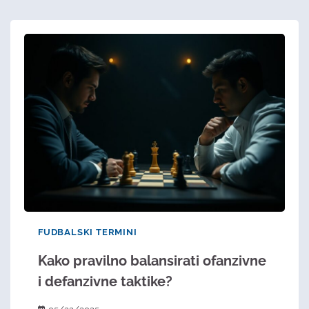
FUDBALSKI TERMINI
Kako pravilno balansirati ofanzivne
i defanzivne taktike?