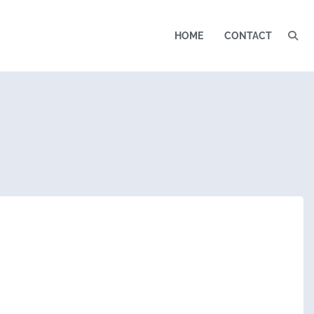
HOME
CONTACT