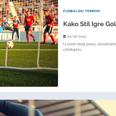
FUDBALSKI TERMINI
Kako Stil Igre G
03/16/2025
U ovom blog postu, istražićemo
celokupnu…