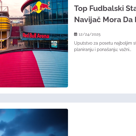
Top Fudbalski St
Navijač Mora Da 
12/24/2025
Uputstvo za posetu najboljim s
planiranju i ponašanju; važni…