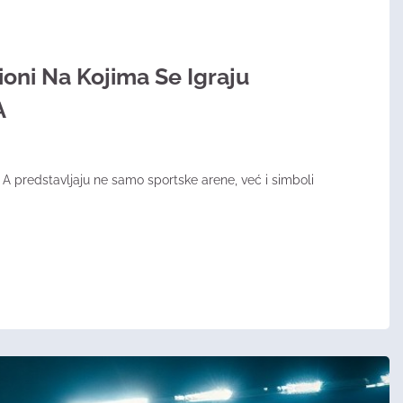
ioni Na Kojima Se Igraju
A
e A predstavljaju ne samo sportske arene, već i simboli