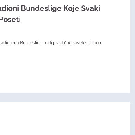
adioni Bundeslige Koje Svaki
Poseti
tadionima Bundeslige nudi praktične savete o izboru,