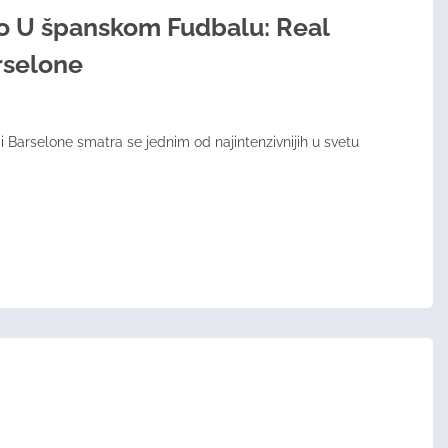
o U španskom Fudbalu: Real
rselone
 Barselone smatra se jednim od najintenzivnijih u svetu