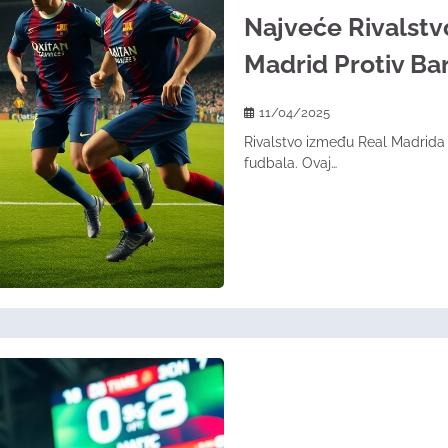
Najveće Rivalstv
Madrid Protiv Ba
11/04/2025
Rivalstvo između Real Madrida i
fudbala. Ovaj…