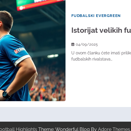
FUDBALSKI EVERGREEN
Istorijat velikih f
04/09/2025
U ovom članku ćete imati prilik
fudbalskih rivalstava…
ootball Highlights
Theme: Wonderful Blog By
Adore Themes
.