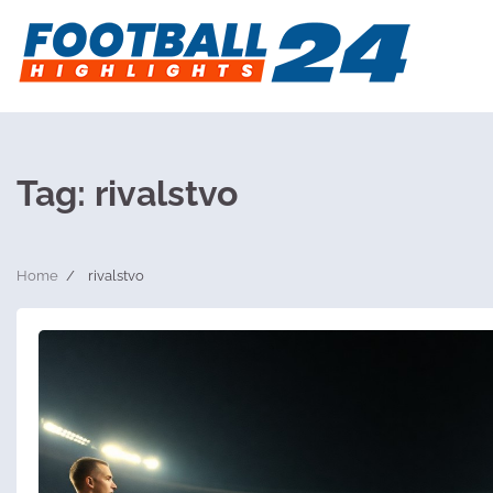
Skip
to
content
Tag:
rivalstvo
Home
rivalstvo