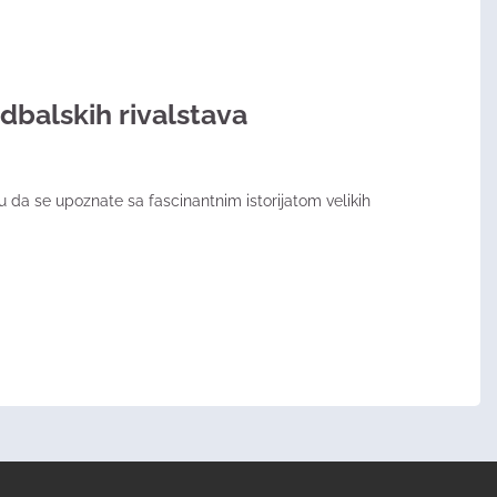
udbalskih rivalstava​
u da se upoznate sa fascinantnim istorijatom velikih