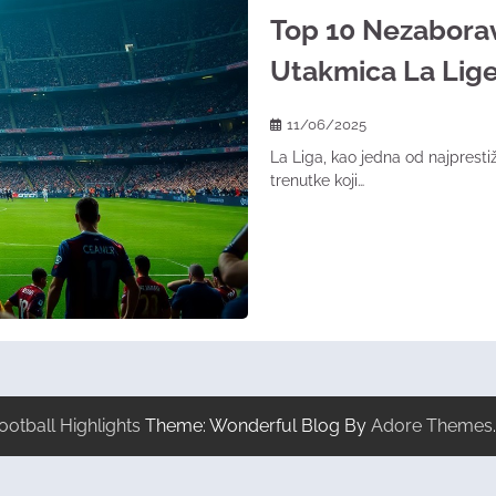
Top 10 Nezaborav
Utakmica La Lig
11/06/2025
La Liga, kao jedna od najpresti
trenutke koji…
ootball Highlights
Theme: Wonderful Blog By
Adore Themes
.