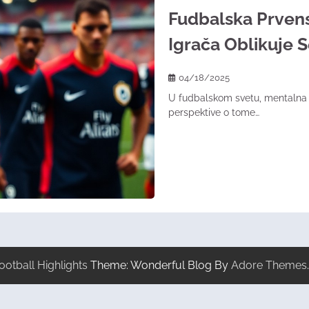
Fudbalska Prven
Igrača Oblikuje 
04/18/2025
U fudbalskom svetu, mentalna 
perspektive o tome…
ootball Highlights
Theme: Wonderful Blog By
Adore Themes
.