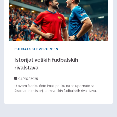
FUDBALSKI EVERGREEN
Istorijat velikih fudbalskih
rivalstava​
04/09/2025
U ovom članku ćete imati priliku da se upoznate sa
fascinantnim istorijatom velikih fudbalskih rivalstava…