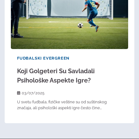
FUDBALSKI EVERGREEN
Koji Golgeteri Su Savladali
Psihološke Aspekte Igre?
03/07/2025
U svetu fudbala, fizičke veštine su od suštinskog
značaja, ali psihološki aspekti igre često čine…