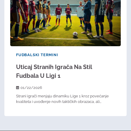
FUDBALSKI TERMINI
Uticaj Stranih Igrača Na Stil
Fudbala U Ligi 1
01/22/2026
Strani igrači menjaju dinamiku Lige 1 kroz povećanje
kvaliteta i uvođenje novih taktičkih obrazaca, ali…