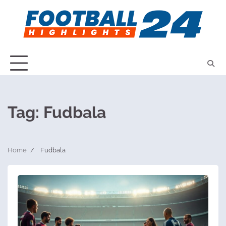
Skip
to
content
Tag:
Fudbala
Home
Fudbala