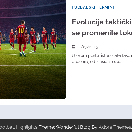
FUDBALSKI TERMINI
Evolucija taktičk
se promenile to
04/27/2025
U ovom postu, istražićete fasc
decenija, od klasičnih do…
ootball Highlights
Theme: Wonderful Blog By
Adore Themes
.