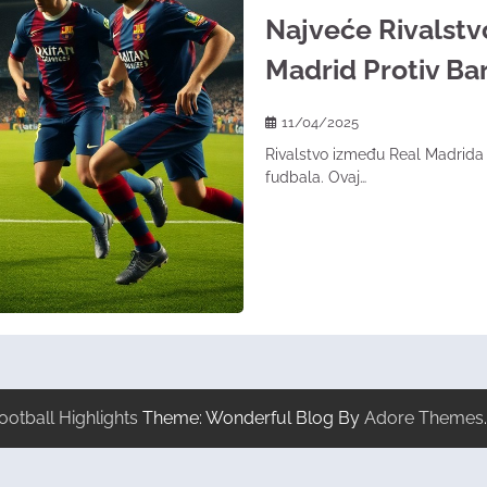
Najveće Rivalstv
Madrid Protiv Ba
11/04/2025
Rivalstvo između Real Madrida i
fudbala. Ovaj…
ootball Highlights
Theme: Wonderful Blog By
Adore Themes
.