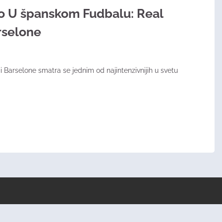
o U španskom Fudbalu: Real
rselone
 Barselone smatra se jednim od najintenzivnijih u svetu