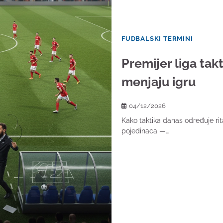
FUDBALSKI TERMINI
Premijer liga takt
menjaju igru
04/12/2026
Kako taktika danas određuje rit
pojedinaca —…