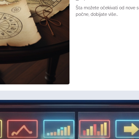
Šta možete očekivati od nove
počne, dobijate više…